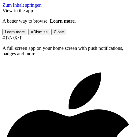
Zum Inhalt springen
View in the app
A better way to browse.
Learn more
.
Learn more
×
Dismiss
Close
#T/N/X/T
A full-screen app on your home screen with push notifications,
badges and more.