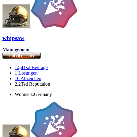
whipsaw
Management
14,4Tsd
Beiträge
1
Lösungen
10
Abzeichen
2,2Tsd
Reputation
Wohnsitz:
Germany