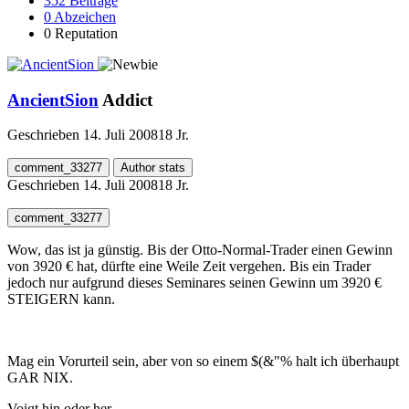
352
Beiträge
0
Abzeichen
0
Reputation
AncientSion
Addict
Geschrieben
14. Juli 2008
18 Jr.
comment_33277
Author stats
Geschrieben
14. Juli 2008
18 Jr.
comment_33277
Wow, das ist ja günstig. Bis der Otto-Normal-Trader einen Gewinn
von 3920 € hat, dürfte eine Weile Zeit vergehen. Bis ein Trader
jedoch nur aufgrund dieses Seminares seinen Gewinn um 3920 €
STEIGERN kann.
Mag ein Vorurteil sein, aber von so einem $(&"% halt ich überhaupt
GAR NIX.
Voigt hin oder her.