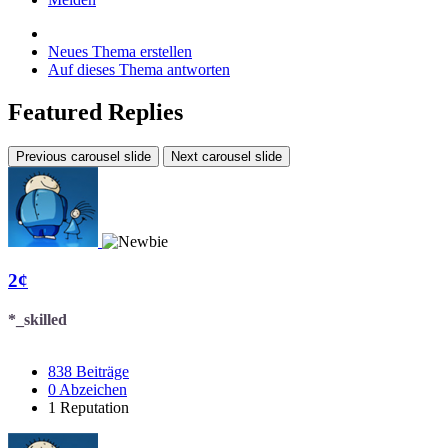
Neues Thema erstellen
Auf dieses Thema antworten
Featured Replies
Previous carousel slide
Next carousel slide
2¢
*_skilled
838
Beiträge
0
Abzeichen
1
Reputation