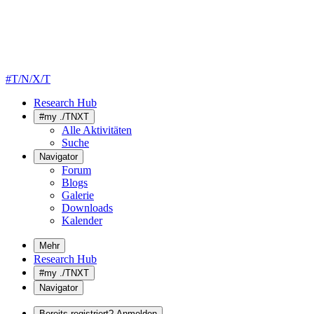
#T/N/X/T
Research Hub
#my ./TNXT
Alle Aktivitäten
Suche
Navigator
Forum
Blogs
Galerie
Downloads
Kalender
Mehr
Research Hub
#my ./TNXT
Navigator
Bereits registriert? Anmelden