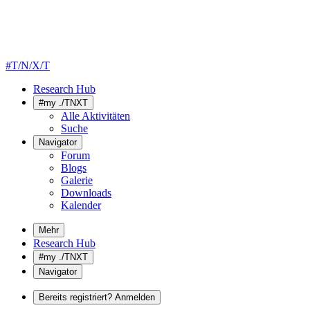
#T/N/X/T
Research Hub
#my ./TNXT
Alle Aktivitäten
Suche
Navigator
Forum
Blogs
Galerie
Downloads
Kalender
Mehr
Research Hub
#my ./TNXT
Navigator
Bereits registriert? Anmelden