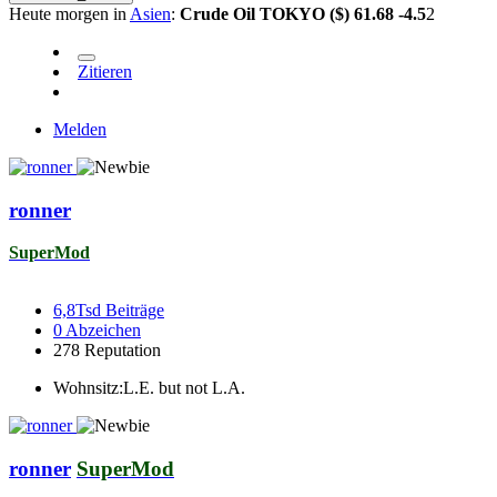
Heute morgen in
Asien
:
Crude Oil TOKYO ($) 61.68 -4.5
2
Zitieren
Melden
ronner
SuperMod
6,8Tsd
Beiträge
0
Abzeichen
278
Reputation
Wohnsitz:
L.E. but not L.A.
ronner
SuperMod