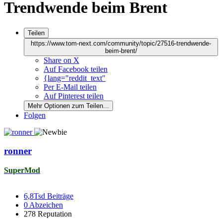
Trendwende beim Brent
Teilen
https://www.tom-next.com/community/topic/27516-trendwende-
beim-brent/
Share on X
Auf Facebook teilen
{lang="reddit_text"
Per E-Mail teilen
Auf Pinterest teilen
Mehr Optionen zum Teilen...
Folgen
ronner
SuperMod
6,8Tsd
Beiträge
0
Abzeichen
278
Reputation