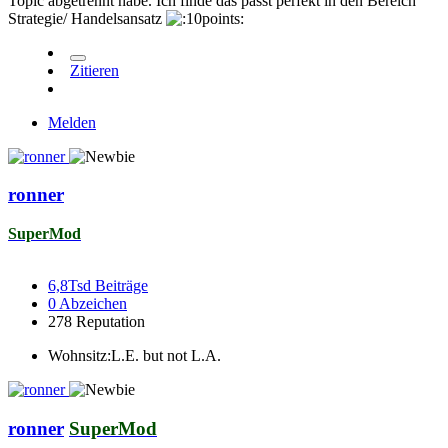
Topic abgetrennt habe. Ich finde das passt perfekt in den Bereich
Strategie/ Handelsansatz
Zitieren
Melden
ronner
SuperMod
6,8Tsd
Beiträge
0
Abzeichen
278
Reputation
Wohnsitz:
L.E. but not L.A.
ronner
SuperMod