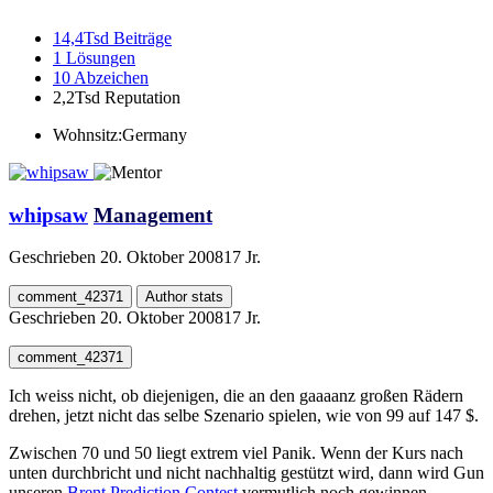
14,4Tsd
Beiträge
1
Lösungen
10
Abzeichen
2,2Tsd
Reputation
Wohnsitz:
Germany
whipsaw
Management
Geschrieben
20. Oktober 2008
17 Jr.
comment_42371
Author stats
Geschrieben
20. Oktober 2008
17 Jr.
comment_42371
Ich weiss nicht, ob diejenigen, die an den gaaaanz großen Rädern
drehen, jetzt nicht das selbe Szenario spielen, wie von 99 auf 147 $.
Zwischen 70 und 50 liegt extrem viel Panik. Wenn der Kurs nach
unten durchbricht und nicht nachhaltig gestützt wird, dann wird Gun
unseren
Brent Prediction Contest
vermutlich noch gewinnen.