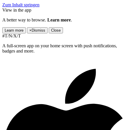
Zum Inhalt springen
View in the app
A better way to browse.
Learn more
.
Learn more
×
Dismiss
Close
#T/N/X/T
A full-screen app on your home screen with push notifications,
badges and more.