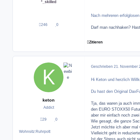
*_skilled
Nach mehreren erfolglose
246
0
Beiträge
Reputation
Darf man nachhaken? Hast 
Zitieren
Geschrieben
21. November 
Hi Keton und herzlich Wi
Du hast den Original DaxFu
keton
Tja, das waren ja auch imme
Addict
den EURO STOXX50 Future g
aber mir einfach noch zwei
29
0
Beiträge
Reputation
Wie gesagt, die ganze Sach
Jetzt möchte ich aber mal 
Wohnsitz:
Ruhrpott
Vielleicht geht in reduzie
Ist der Stress auch nicht s