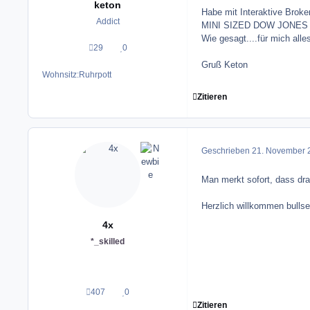
keton
Habe mit Interaktive Broke
Addict
MINI SIZED DOW JONES IN
Wie gesagt....für mich al
29
0
Beiträge
Reputation
Gruß Keton
Wohnsitz:
Ruhrpott
Zitieren
Geschrieben
21. November 
Man merkt sofort, dass dra
Herzlich willkommen bullse
4x
*_skilled
407
0
Beiträge
Reputation
Zitieren