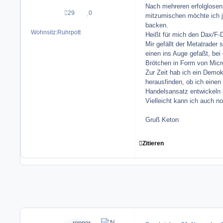
Nach mehreren erfolglose
29
0
Beiträge
Reputation
mitzumischen möchte ich j
backen.
Wohnsitz:
Ruhrpott
Heißt für mich den Dax/F-
Mir gefällt der Metatrader 
einen ins Auge gefaßt, bei
Brötchen in Form von Micr
Zur Zeit hab ich ein Demo
herausfinden, ob ich einen
Handelsansatz entwickeln 
Vielleicht kann ich auch n
Gruß Keton
Zitieren