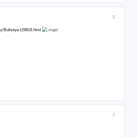
comment_4621
y/Bullseye-t29818.html
comment_4621