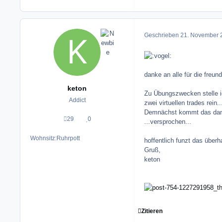
Geschrieben
21. November 
danke an alle für die freu
keton
Zu Übungszwecken stelle ic
Addict
zwei virtuellen trades rein...
Demnächst kommt das dann 
29
0
Beiträge
Reputation
...versprochen...
Wohnsitz:
Ruhrpott
hoffentlich funzt das überh
Gruß,
keton
Zitieren