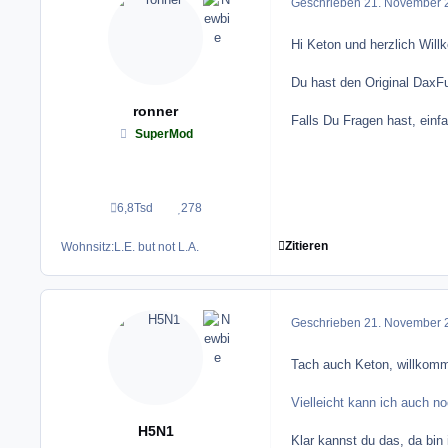
Geschrieben
21. November 
Hi Keton und herzlich Wi
Du hast den Original DaxFut
ronner
Falls Du Fragen hast, einf
SuperMod
6,8Tsd
278
Beiträge
Reputation
Zitieren
Wohnsitz:
L.E. but not L.A.
Geschrieben
21. November 
Tach auch Keton, willkom
Vielleicht kann ich auch n
H5N1
Klar kannst du das, da bin