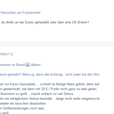
n Versuchen am Futuremarkt
du direkt an der Eurex gehandelt oder über eine US Broker?
2008
17 Jr.
llkommen on Board
,
ture getradet? Wenn ja, dann alle Achtung - nicht jeder hat den Mut.
r nur kurze Gastspiele.....schnell ne blutige Nase geholt, dann auf
ewechselt, hat dann mit 10 € / Punkt nicht ganz so weh getan,
 Nummern zu groß....macht einfach zu viel Stress.
e mit erträglichem Verlust beendet....lange nicht mehr mitgemischt.
wieder ein bisschen draufsehen.
rten Größenordnungen noch was.
o groß.