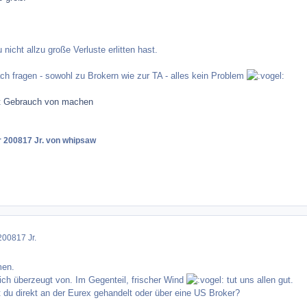
 nicht allzu große Verluste erlitten hast.
ach fragen - sowohl zu Brokern wie zur TA - alles kein Problem
t Gebrauch von machen
r 2008
17 Jr.
von whipsaw
2008
17 Jr.
men.
 ich überzeugt von. Im Gegenteil, frischer Wind
tut uns allen gut.
du direkt an der Eurex gehandelt oder über eine US Broker?