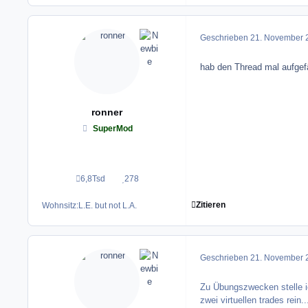
Geschrieben
21. November 
hab den Thread mal aufgefä
ronner
SuperMod
6,8Tsd
278
Beiträge
Reputation
Zitieren
Wohnsitz:
L.E. but not L.A.
Geschrieben
21. November 
Zu Übungszwecken stelle ic
zwei virtuellen trades rein...