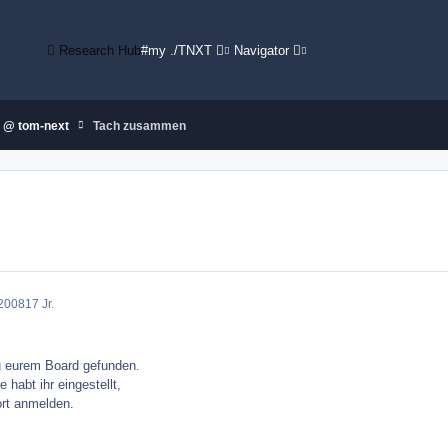
Research Hub
#my ./TNXT
Navigator
 @ tom-next
Tach zusammen
2008
17 Jr.
u eurem Board gefunden.
 habt ihr eingestellt,
ort anmelden.