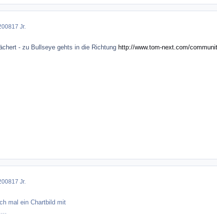
2008
17 Jr.
chert - zu Bullseye gehts in die Richtung
http://www.tom-next.com/communit
2008
17 Jr.
h mal ein Chartbild mit
...