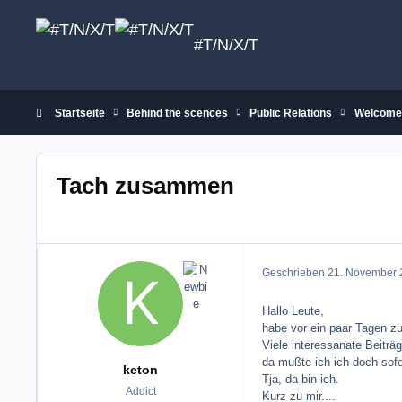
Zum Inhalt springen
#T/N/X/T
Startseite
Behind the scences
Public Relations
Welcome
Tach zusammen
Geschrieben
21. November 
Hallo Leute,
habe vor ein paar Tagen z
Viele interessanate Beiträge
da mußte ich ich doch sof
keton
Tja, da bin ich.
Addict
Kurz zu mir....