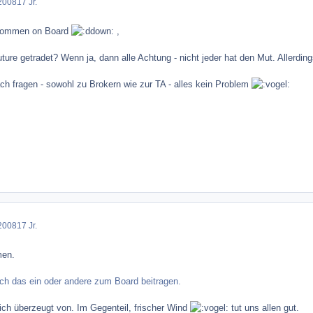
2008
17 Jr.
llkommen on Board
,
ure getradet? Wenn ja, dann alle Achtung - nicht jeder hat den Mut. Allerdings 
ach fragen - sowohl zu Brokern wie zur TA - alles kein Problem
2008
17 Jr.
men.
och das ein oder andere zum Board beitragen.
 ich überzeugt von. Im Gegenteil, frischer Wind
tut uns allen gut.