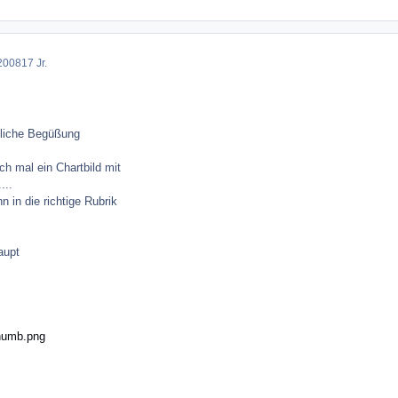
2008
17 Jr.
ndliche Begüßung
h mal ein Chartbild mit
...
in die richtige Rubrik
aupt