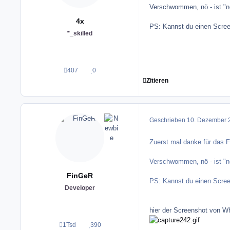
Verschwommen, nö - ist "no
4x
PS: Kannst du einen Scree
*_skilled
407
0
Beiträge
Reputation
Zitieren
Geschrieben
10. Dezember 
Zuerst mal danke für das 
Verschwommen, nö - ist "no
FinGeR
PS: Kannst du einen Scree
Developer
hier der Screenshot von W
1Tsd
390
Beiträge
Reputation