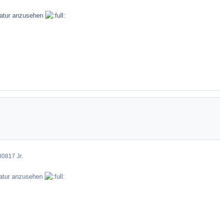
gnatur anzusehen
008
17 Jr.
natur anzusehen