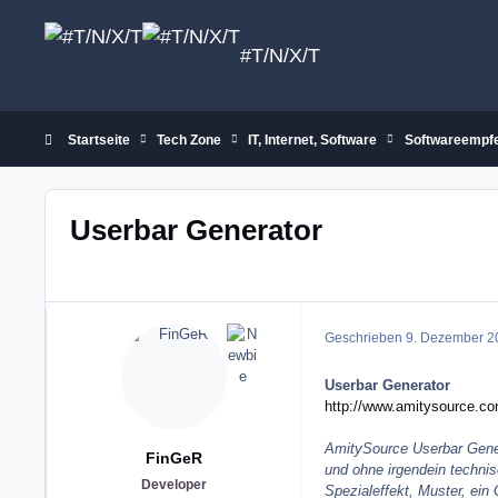
Zum Inhalt springen
#T/N/X/T
Startseite
Tech Zone
IT, Internet, Software
Softwareempf
Userbar Generator
Geschrieben
9. Dezember 2
Userbar Generator
http://www.amitysource.c
AmitySource Userbar Genera
FinGeR
und ohne irgendein technis
Developer
Spezialeffekt, Muster, ein 