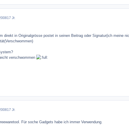
2008
17 Jr.
m direkt in Originalgrösse postet in seinen Beitrag oder Signatur(ich meine 
lität(Verschwommen)
 System?
 leicht verschwommen
2008
17 Jr.
Freewaretool. Für soche Gadgets habe ich immer Verwendung.