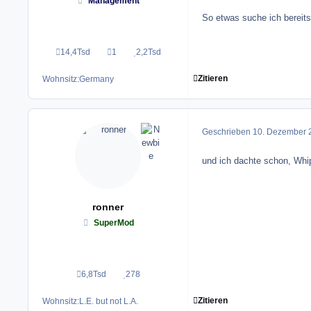
Management
So etwas suche ich bereits
14,4Tsd
1
2,2Tsd
Beiträge
Lösungen
Reputation
Zitieren
Wohnsitz:
Germany
Geschrieben
10. Dezember 
und ich dachte schon, Whi
ronner
SuperMod
6,8Tsd
278
Beiträge
Reputation
Zitieren
Wohnsitz:
L.E. but not L.A.