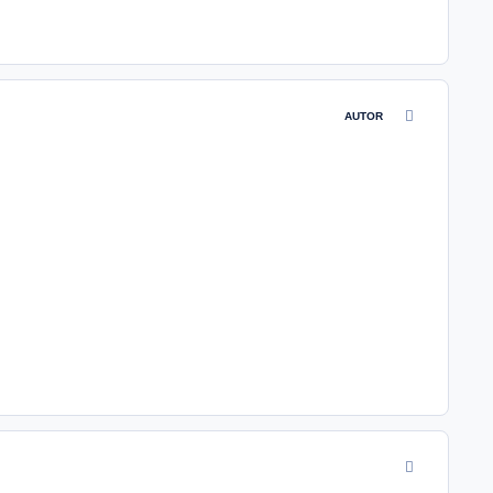
comment_4841
AUTOR
comment_4841