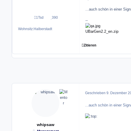
...auch schön in einer Si
1Tsd
390
Beiträge
Reputation
--
Wohnsitz:
Halberstadt
UBarGen2.2_en.zip
Zitieren
Geschrieben
9. Dezember 2
...auch schön in einer Sig
whipsaw