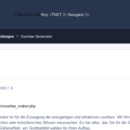
Research Hub
#my ./TNXT
Navigator
ehlungen
Userbar Generator
008
17 Jr.
om/userbar_maker.php
tor ist für die Erzeugung der einzigartigen und attraktiven userbars. Mit i
ches oder künstlerisches Wissen verursachen. Es hat alles, das Sie für die 
Glüheneffekt, ein Testblattbild wählen für Ihren Aufbau.