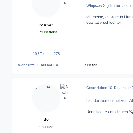
Whipsaw Sig-Button auch
ich meine, es wäre in Ordn
qualitativ schlechter.
ronner
SuperMod
6,8Tsd
278
Beiträge
Reputation
Zitieren
Wohnsitz:
L.E. but not L.A.
Geschrieben
10. Dezember 
hier der Screenshot von W
Dann liegt es an deinem S
4x
*_skilled