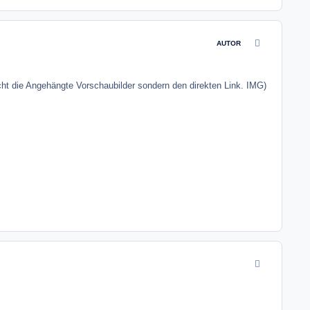
comment_4841
AUTOR
nicht die Angehängte Vorschaubilder sondern den direkten Link. IMG)
comment_4841