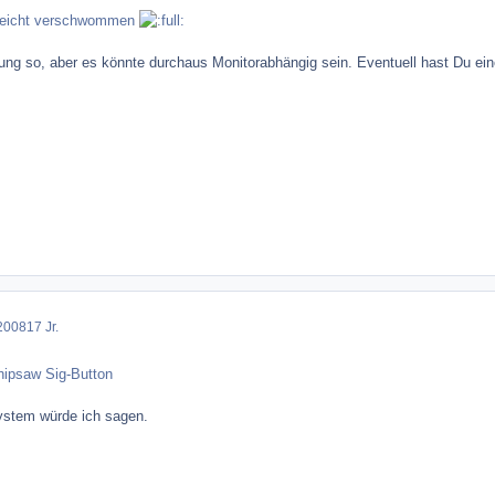
 leicht verschwommen
ung so, aber es könnte durchaus Monitorabhängig sein. Eventuell hast Du ein
2008
17 Jr.
hipsaw Sig-Button
ystem würde ich sagen.