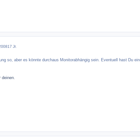
2008
17 Jr.
ung so, aber es könnte durchaus Monitorabhängig sein. Eventuell hast Du ein
r deinen.