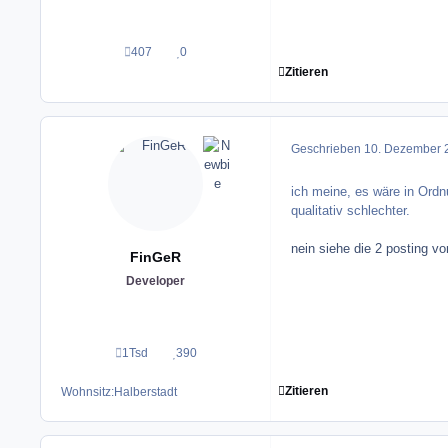
407
0
Beiträge
Reputation
Zitieren
Geschrieben
10. Dezember 
ich meine, es wäre in Ordn
qualitativ schlechter.
nein siehe die 2 posting vo
FinGeR
Developer
1Tsd
390
Beiträge
Reputation
Zitieren
Wohnsitz:
Halberstadt