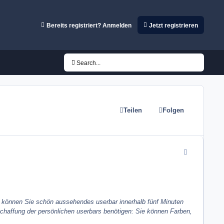
Bereits registriert? Anmelden
Jetzt registrieren
Search...
Teilen
Folgen
comment_4831
hm können Sie schön aussehendes userbar innerhalb fünf Minuten
Schaffung der persönlichen userbars benötigen: Sie können Farben,