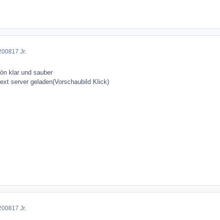
2008
17 Jr.
ön klar und sauber
xt server geladen(Vorschaubild Klick)
2008
17 Jr.