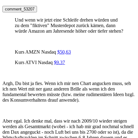
comment_53207
Und wenn wir jetzt eine Schleife drehen würden und
zu dem "fiktiven" Musterdepot zurück kämen, dann
würde Amazon am Jahresende höher oder tiefer stehen?
Kurs AMZN Nasdaq
$50,63
Kurs ATVI Nasdaq
$9.37
Argh, Du bist ja fies. Wenn ich mir nen Chart angucken muss, seh
ich nen Wert mit ner ganz anderen Brille als wenn ich den
fundamental bewerten müsste (bzw. meine rudimentären Ideen bzgl.
des Konsumverhaltens drauf anwende).
Aber egal. Ich denke mal, dass wir nach 2009/10 wieder steigen
werden als Gesamtmarkt (wobei - ich hab mir grad nochmal schnell
den Dax angeguckt - noch Luft bei uns bis 2700 oder so ist), da die
Wirtschaftszyklen im Schnitt zwischen 6-8 Jahren dauern und es