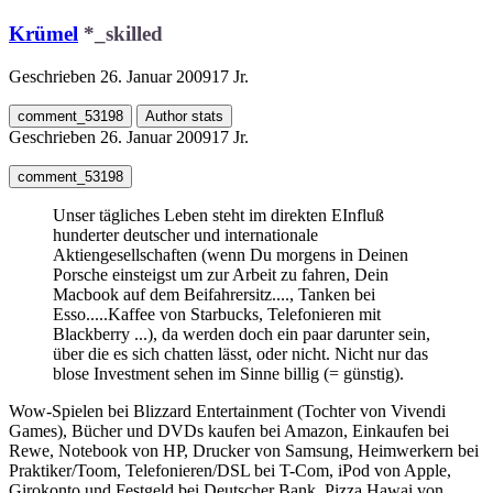
Krümel
*_skilled
Geschrieben
26. Januar 2009
17 Jr.
comment_53198
Author stats
Geschrieben
26. Januar 2009
17 Jr.
comment_53198
Unser tägliches Leben steht im direkten EInfluß
hunderter deutscher und internationale
Aktiengesellschaften (wenn Du morgens in Deinen
Porsche einsteigst um zur Arbeit zu fahren, Dein
Macbook auf dem Beifahrersitz...., Tanken bei
Esso.....Kaffee von Starbucks, Telefonieren mit
Blackberry ...), da werden doch ein paar darunter sein,
über die es sich chatten lässt, oder nicht. Nicht nur das
blose Investment sehen im Sinne billig (= günstig).
Wow-Spielen bei Blizzard Entertainment (Tochter von Vivendi
Games), Bücher und DVDs kaufen bei Amazon, Einkaufen bei
Rewe, Notebook von HP, Drucker von Samsung, Heimwerkern bei
Praktiker/Toom, Telefonieren/DSL bei T-Com, iPod von Apple,
Girokonto und Festgeld bei Deutscher Bank, Pizza Hawai von