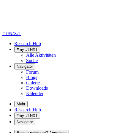
#T/N/X/T
Research Hub
#my ./TNXT
Alle Aktivitäten
Suche
Navigator
Forum
Blogs
Galerie
Downloads
Kalender
Mehr
Research Hub
#my ./TNXT
Navigator
Bereits registriert? Anmelden