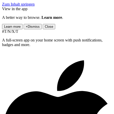
Zum Inhalt springen
View in the app
A better way to browse.
Learn more
.
Learn more
×
Dismiss
Close
#T/N/X/T
A full-screen app on your home screen with push notifications,
badges and more.