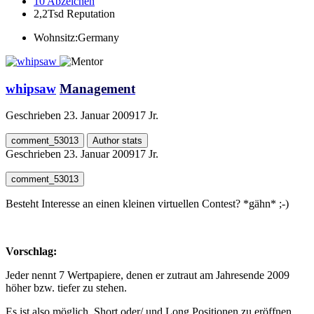
10
Abzeichen
2,2Tsd
Reputation
Wohnsitz:
Germany
whipsaw
Management
Geschrieben
23. Januar 2009
17 Jr.
comment_53013
Author stats
Geschrieben
23. Januar 2009
17 Jr.
comment_53013
Besteht Interesse an einen kleinen virtuellen Contest? *gähn* ;-)
Vorschlag:
Jeder nennt 7 Wertpapiere, denen er zutraut am Jahresende 2009
höher bzw. tiefer zu stehen.
Es ist also möglich, Short oder/ und Long Positionen zu eröffnen.