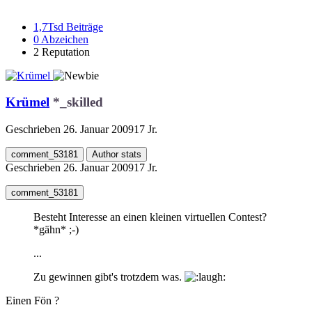
1,7Tsd
Beiträge
0
Abzeichen
2
Reputation
Krümel
*_skilled
Geschrieben
26. Januar 2009
17 Jr.
comment_53181
Author stats
Geschrieben
26. Januar 2009
17 Jr.
comment_53181
Besteht Interesse an einen kleinen virtuellen Contest?
*gähn* ;-)
...
Zu gewinnen gibt's trotzdem was.
Einen Fön ?