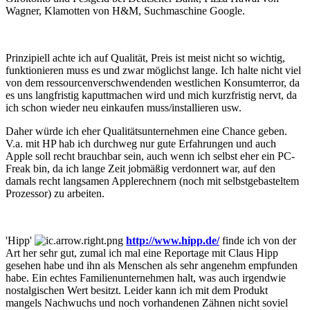
Wagner, Klamotten von H&M, Suchmaschine Google.
Prinzipiell achte ich auf Qualität, Preis ist meist nicht so wichtig,
funktionieren muss es und zwar möglichst lange. Ich halte nicht viel
von dem ressourcenverschwendenden westlichen Konsumterror, da
es uns langfristig kaputtmachen wird und mich kurzfristig nervt, da
ich schon wieder neu einkaufen muss/installieren usw.
Daher würde ich eher Qualitätsunternehmen eine Chance geben.
V.a. mit HP hab ich durchweg nur gute Erfahrungen und auch
Apple soll recht brauchbar sein, auch wenn ich selbst eher ein PC-
Freak bin, da ich lange Zeit jobmäßig verdonnert war, auf den
damals recht langsamen Applerechnern (noch mit selbstgebasteltem
Prozessor) zu arbeiten.
'Hipp'
http://www.hipp.de/
finde ich von der
Art her sehr gut, zumal ich mal eine Reportage mit Claus Hipp
gesehen habe und ihn als Menschen als sehr angenehm empfunden
habe. Ein echtes Familienunternehmen halt, was auch irgendwie
nostalgischen Wert besitzt. Leider kann ich mit dem Produkt
mangels Nachwuchs und noch vorhandenen Zähnen nicht soviel