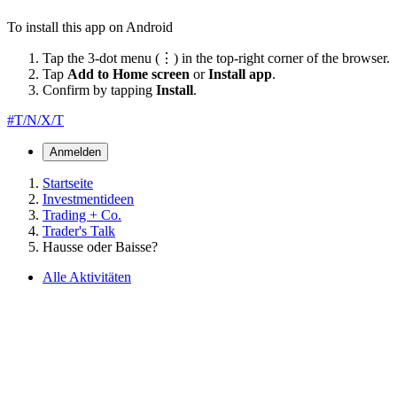
To install this app on Android
Tap the 3-dot menu (⋮) in the top-right corner of the browser.
Tap
Add to Home screen
or
Install app
.
Confirm by tapping
Install
.
#T/N/X/T
Anmelden
Startseite
Investmentideen
Trading + Co.
Trader's Talk
Hausse oder Baisse?
Alle Aktivitäten