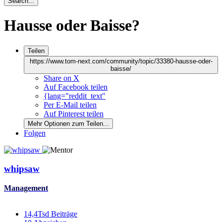
Search...
Hausse oder Baisse?
Teilen
https://www.tom-next.com/community/topic/33380-hausse-oder-
baisse/
Share on X
Auf Facebook teilen
{lang="reddit_text"
Per E-Mail teilen
Auf Pinterest teilen
Mehr Optionen zum Teilen...
Folgen
whipsaw
Management
14,4Tsd
Beiträge