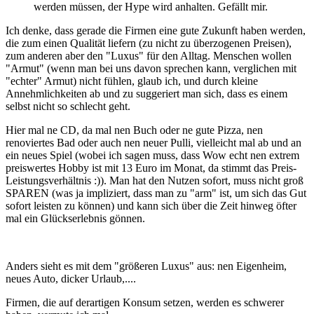
werden müssen, der Hype wird anhalten. Gefällt mir.
Ich denke, dass gerade die Firmen eine gute Zukunft haben werden,
die zum einen Qualität liefern (zu nicht zu überzogenen Preisen),
zum anderen aber den "Luxus" für den Alltag. Menschen wollen
"Armut" (wenn man bei uns davon sprechen kann, verglichen mit
"echter" Armut) nicht fühlen, glaub ich, und durch kleine
Annehmlichkeiten ab und zu suggeriert man sich, dass es einem
selbst nicht so schlecht geht.
Hier mal ne CD, da mal nen Buch oder ne gute Pizza, nen
renoviertes Bad oder auch nen neuer Pulli, vielleicht mal ab und an
ein neues Spiel (wobei ich sagen muss, dass Wow echt nen extrem
preiswertes Hobby ist mit 13 Euro im Monat, da stimmt das Preis-
Leistungsverhältnis :)). Man hat den Nutzen sofort, muss nicht groß
SPAREN (was ja impliziert, dass man zu "arm" ist, um sich das Gut
sofort leisten zu können) und kann sich über die Zeit hinweg öfter
mal ein Glückserlebnis gönnen.
Anders sieht es mit dem "größeren Luxus" aus: nen Eigenheim,
neues Auto, dicker Urlaub,....
Firmen, die auf derartigen Konsum setzen, werden es schwerer