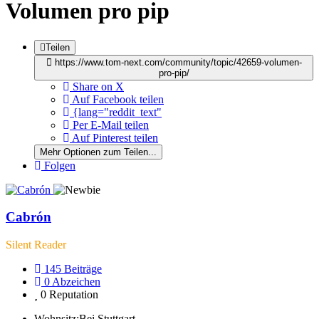
Volumen pro pip
Teilen
https://www.tom-next.com/community/topic/42659-volumen-
pro-pip/
Share on X
Auf Facebook teilen
{lang="reddit_text"
Per E-Mail teilen
Auf Pinterest teilen
Mehr Optionen zum Teilen...
Folgen
Cabrón
Silent Reader
145
Beiträge
0
Abzeichen
0
Reputation
Wohnsitz:
Bei Stuttgart