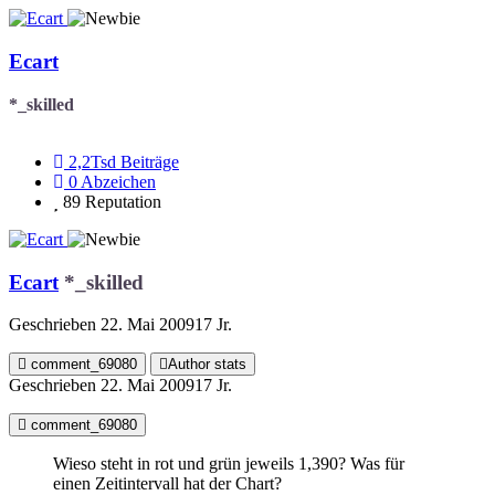
Ecart
*_skilled
2,2Tsd
Beiträge
0
Abzeichen
89
Reputation
Ecart
*_skilled
Geschrieben
22. Mai 2009
17 Jr.
comment_69080
Author stats
Geschrieben
22. Mai 2009
17 Jr.
comment_69080
Wieso steht in rot und grün jeweils 1,390? Was für
einen Zeitintervall hat der Chart?