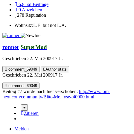
6,8Tsd
Beiträge
0
Abzeichen
278
Reputation
Wohnsitz:
L.E. but not L.A.
ronner
SuperMod
Geschrieben
22. Mai 2009
17 Jr.
comment_69049
Author stats
Geschrieben
22. Mai 2009
17 Jr.
comment_69049
Beitrag #7 wurde nach hier verschoben:
http://www.tom-
next.com/community/Bitte-Me...yse-t40900.html
Zitieren
Melden