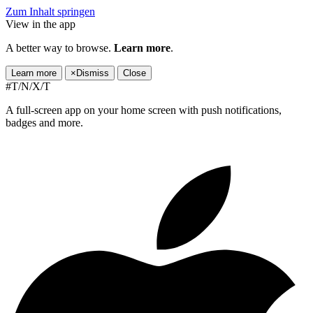
Zum Inhalt springen
View in the app
A better way to browse.
Learn more
.
Learn more
×
Dismiss
Close
#T/N/X/T
A full-screen app on your home screen with push notifications,
badges and more.