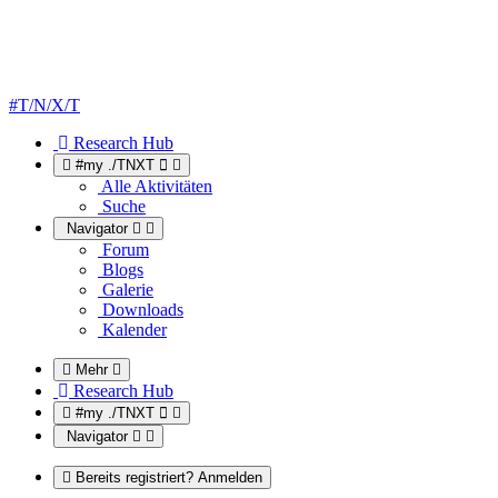
#T/N/X/T
Research Hub
#my ./TNXT
Alle Aktivitäten
Suche
Navigator
Forum
Blogs
Galerie
Downloads
Kalender
Mehr
Research Hub
#my ./TNXT
Navigator
Bereits registriert? Anmelden