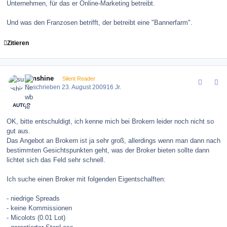
Unternehmen, für das er Online-Marketing betreibt.
Und was den Franzosen betrifft, der betreibt eine "Bannerfarm".
Zitieren
comment_86566
Author stats
sunshine
Silent Reader
Geschrieben
23. August 2009
16 Jr.
AUTOR
OK, bitte entschuldigt, ich kenne mich bei Brokern leider noch nicht so
gut aus.
Das Angebot an Brokern ist ja sehr groß, allerdings wenn man dann nach
bestimmten Gesichtspunkten geht, was der Broker bieten sollte dann
lichtet sich das Feld sehr schnell.
Ich suche einen Broker mit folgenden Eigentschalften:
- niedrige Spreads
- keine Kommissionen
- Micolots (0.01 Lot)