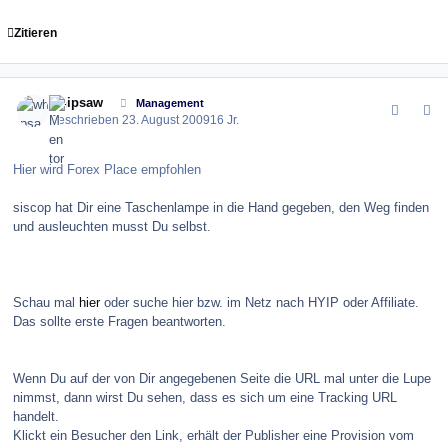
Zitieren
comment_86561
Author stats
whipsaw
Management
Geschrieben
23. August 2009
16 Jr.
Hier wird Forex Place empfohlen
siscop hat Dir eine Taschenlampe in die Hand gegeben, den Weg finden
und ausleuchten musst Du selbst.
Schau mal
hier
oder suche hier bzw. im Netz nach HYIP oder Affiliate.
Das sollte erste Fragen beantworten.
Wenn Du auf der von Dir angegebenen Seite die URL mal unter die Lupe
nimmst, dann wirst Du sehen, dass es sich um eine Tracking URL
handelt.
Klickt ein Besucher den Link, erhält der Publisher eine Provision vom