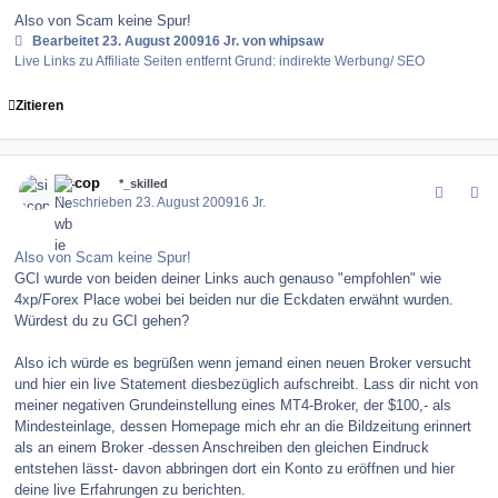
Also von Scam keine Spur!
Bearbeitet
23. August 2009
16 Jr.
von whipsaw
Live Links zu Affiliate Seiten entfernt Grund: indirekte Werbung/ SEO
Zitieren
comment_86552
Author stats
siscop
*_skilled
Geschrieben
23. August 2009
16 Jr.
Also von Scam keine Spur!
GCI wurde von beiden deiner Links auch genauso "empfohlen" wie
4xp/Forex Place wobei bei beiden nur die Eckdaten erwähnt wurden.
Würdest du zu GCI gehen?
Also ich würde es begrüßen wenn jemand einen neuen Broker versucht
und hier ein live Statement diesbezüglich aufschreibt. Lass dir nicht von
meiner negativen Grundeinstellung eines MT4-Broker, der $100,- als
Mindesteinlage, dessen Homepage mich ehr an die Bildzeitung erinnert
als an einem Broker -dessen Anschreiben den gleichen Eindruck
entstehen lässt- davon abbringen dort ein Konto zu eröffnen und hier
deine live Erfahrungen zu berichten.