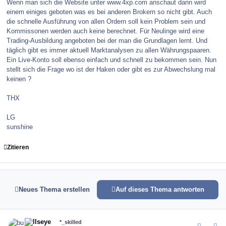
Wenn man sich die Website unter www.4xp.com anschaut dann wird
einem einiges geboten was es bei anderen Brokern so nicht gibt. Auch
die schnelle Ausführung von allen Ordern soll kein Problem sein und
Kommissonen werden auch keine berechnet. Für Neulinge wird eine
Trading-Ausbildung angeboten bei der man die Grundlagen lernt. Und
täglich gibt es immer aktuell Marktanalysen zu allen Währungspaaren.
Ein Live-Konto soll ebenso einfach und schnell zu bekommen sein. Nun
stellt sich die Frage wo ist der Haken oder gibt es zur Abwechslung mal
keinen ?
THX
LG
sunshine
Zitieren
Neues Thema erstellen
Auf dieses Thema antworten
comment_86099
Author stats
bullseye
*_skilled