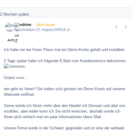
2 Wochen später...
comment_86548
Author stats
sunshine
Silent Reader
Geschrieben
22. August 2009
16 Jr.
AUTOR
Ich habe mir bei Forex Place mal ein Demo-Konto geholt und installiert.
2 Tage später habe ich folgende E-Mail vom Kundenservice bekommen:
Grüezi xxxx ,
wie geht es Ihnen? Sie haben sich gestern ein Demo Konto auf unserer
Webseite eröffnet.
Gerne würde ich Ihnen mehr über den Handel mit Devisen und über uns
erzählen, aber leider kann ich Sie nicht erreichen, deshalb sende ich
Ihnen jetzt einfach mal ein paar Informationen übers Mail.
Unsere Firma wurde in der Schweiz gegründet und ist eine der weltweit