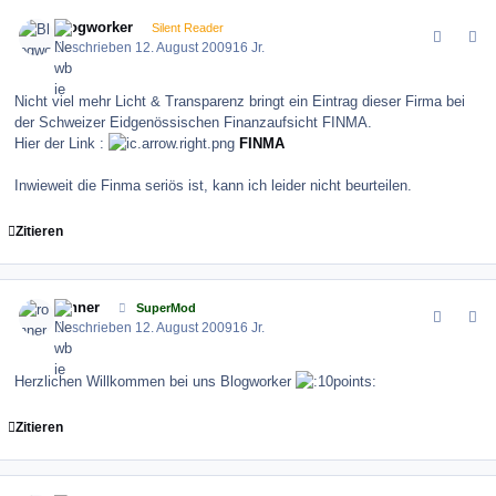
comment_86186
Author stats
Blogworker
Silent Reader
Geschrieben
12. August 2009
16 Jr.
Nicht viel mehr Licht & Transparenz bringt ein Eintrag dieser Firma bei
der Schweizer Eidgenössischen Finanzaufsicht FINMA.
Hier der Link :
FINMA
Inwieweit die Finma seriös ist, kann ich leider nicht beurteilen.
Zitieren
comment_86189
Author stats
ronner
SuperMod
Geschrieben
12. August 2009
16 Jr.
Herzlichen Willkommen bei uns Blogworker
Zitieren
comment_86197
Author stats