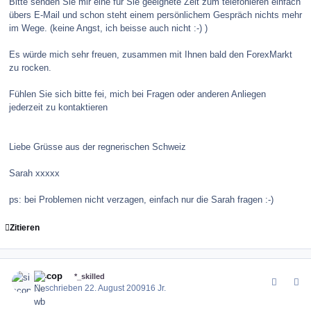
Bitte senden Sie mir eine für Sie geeignete Zeit zum telefonieren einfach
übers E-Mail und schon steht einem persönlichem Gespräch nichts mehr
im Wege. (keine Angst, ich beisse auch nicht :-) )
Es würde mich sehr freuen, zusammen mit Ihnen bald den ForexMarkt
zu rocken.
Fühlen Sie sich bitte fei, mich bei Fragen oder anderen Anliegen
jederzeit zu kontaktieren
Liebe Grüsse aus der regnerischen Schweiz
Sarah xxxxx
ps: bei Problemen nicht verzagen, einfach nur die Sarah fragen :-)
Zitieren
comment_86549
Author stats
siscop
*_skilled
Geschrieben
22. August 2009
16 Jr.