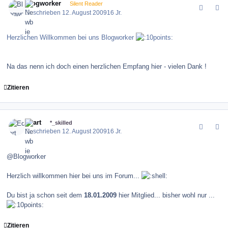
Blogworker
Silent Reader
Geschrieben
12. August 2009
16 Jr.
Herzlichen Willkommen bei uns Blogworker
Na das nenn ich doch einen herzlichen Empfang hier - vielen Dank !
Zitieren
comment_86213
Author stats
Ecart
*_skilled
Geschrieben
12. August 2009
16 Jr.
@Blogworker
Herzlich willkommen hier bei uns im Forum...
Du bist ja schon seit dem
18.01.2009
hier Mitglied... bisher wohl nur ...
Zitieren