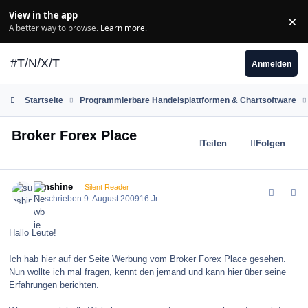
Zum Inhalt springen
View in the app
×
Di
A better way to browse.
Learn more
.
#T/N/X/T
Anmelden
Startseite
Programmierbare Handelsplattformen & Chartsoftware
Broker Forex Place
Teilen
Folgen
comment_86050
Author stats
sunshine
Silent Reader
Geschrieben
9. August 2009
16 Jr.
Hallo Leute!
Ich hab hier auf der Seite Werbung vom Broker Forex Place gesehen.
Nun wollte ich mal fragen, kennt den jemand und kann hier über seine
Erfahrungen berichten.