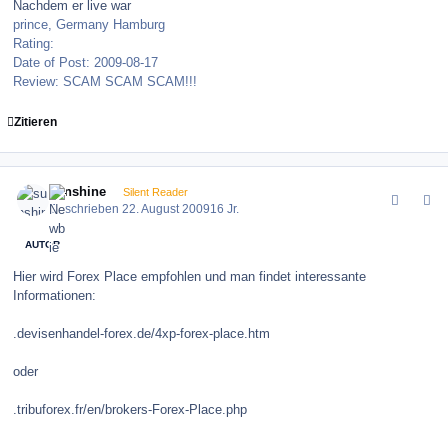
Nachdem er live war
prince, Germany Hamburg
Rating:
Date of Post: 2009-08-17
Review: SCAM SCAM SCAM!!!
Zitieren
comment_86551
Author stats
sunshine
Silent Reader
Geschrieben
22. August 2009
16 Jr.
AUTOR
Hier wird Forex Place empfohlen und man findet interessante
Informationen:
.devisenhandel-forex.de/4xp-forex-place.htm
oder
.tribuforex.fr/en/brokers-Forex-Place.php