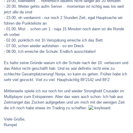
- 19.00, Abendbrot ... hoffentlich dauerts nicht länger als 20 Minuten
- 20.00, Weiter gehts aufm Server .. momentan ist richtig was los weil
jetzt alle da sind
- 23.00, oh verdammt - nur noch 2 Stunden Zeit, egal Hauptsache wir
führen die Punkteliste an
- 01.00, Mist .. schon um 1 - naja 15 Minuten noch dann ist die Runde
eh vorbei
- 02.00, pünktlich mit 1h Verspätung erreiche ich das Bett
- 07.00, schon wieder aufstehen - so ein Dreck
- 08.00, Ich erreiche die Schule: Endlich ausschlafen!
Es hatte seine Gründe warum ich die Schule nach der 10. verlassen und
das Abitur nicht geschafft hab. Und es war definitiv nicht eine zu
schlechte Gesamplatzierung! Nunja, so kann es gehen. Früher habe ich
sehr viel gezockt. Viel zu viel. Hauptsächlig BF2142 und BF2
Mittlerweile spiele ich nur noch hin und wieder Stronghold Crusader im
Multiplayer zum Entspannen. Aber das wars auch schon. Ich hab aus
Zeitmangel das Zocken aufgegeben und um mich mit der wenigen Zeit
die ich noch habe etwas im Trading zu schaffen.
Viele Grüße,
Rumpel