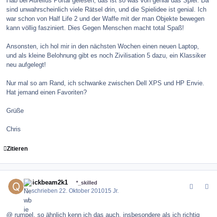
Hab bei Aurelius Portal gelesen, das ist so was von genial das Spiel. Da
sind unwahrscheinlich viele Rätsel drin, und die Spielidee ist genial. Ich
war schon von Half Life 2 und der Waffe mit der man Objekte bewegen
kann völlig fasziniert. Dies Gegen Menschen macht total Spaß!
Ansonsten, ich hol mir in den nächsten Wochen einen neuen Laptop,
und als kleine Belohnung gibt es noch Zivilisation 5 dazu, ein Klassiker
neu aufgelegt!
Nur mal so am Rand, ich schwanke zwischen Dell XPS und HP Envie.
Hat jemand einen Favoriten?
Grüße
Chris
Zitieren
comment_106768
Author stats
Quickbeam2k1
*_skilled
Geschrieben
22. Oktober 2010
15 Jr.
@ rumpel, so ähnlich kenn ich das auch, insbesondere als ich richtig