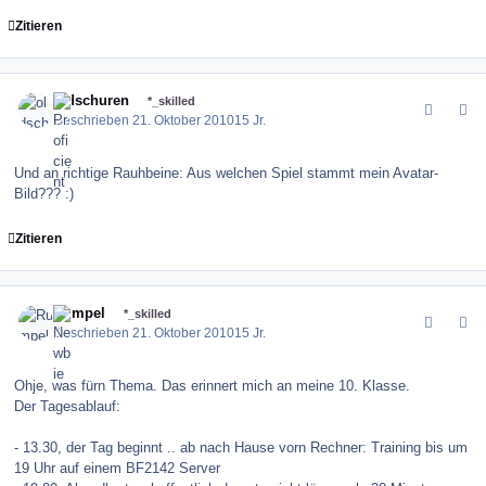
Zitieren
comment_106754
Author stats
oldschuren
*_skilled
Geschrieben
21. Oktober 2010
15 Jr.
Und an richtige Rauhbeine: Aus welchen Spiel stammt mein Avatar-
Bild??? :)
Zitieren
comment_106757
Author stats
Rumpel
*_skilled
Geschrieben
21. Oktober 2010
15 Jr.
Ohje, was fürn Thema. Das erinnert mich an meine 10. Klasse.
Der Tagesablauf:
- 13.30, der Tag beginnt .. ab nach Hause vorn Rechner: Training bis um
19 Uhr auf einem BF2142 Server