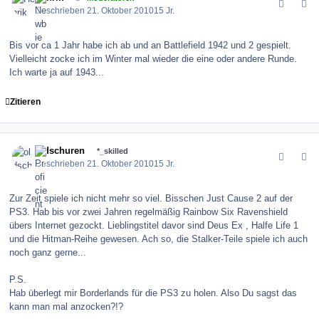
Geschrieben
21. Oktober 2010
15 Jr.
Bis vor ca 1 Jahr habe ich ab und an Battlefield 1942 und 2 gespielt.
Vielleicht zocke ich im Winter mal wieder die eine oder andere Runde.
Ich warte ja auf 1943...
Zitieren
comment_106752
Author stats
oldschuren
*_skilled
Geschrieben
21. Oktober 2010
15 Jr.
Zur Zeit spiele ich nicht mehr so viel. Bisschen Just Cause 2 auf der
PS3. Hab bis vor zwei Jahren regelmäßig Rainbow Six Ravenshield
übers Internet gezockt. Lieblingstitel davor sind Deus Ex , Halfe Life 1
und die Hitman-Reihe gewesen. Ach so, die Stalker-Teile spiele ich auch
noch ganz gerne...
P.S.
Hab überlegt mir Borderlands für die PS3 zu holen. Also Du sagst das
kann man mal anzocken?!?