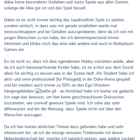
dabei keine besonderen Vorlieben und nutze Spiele aus allen Genres,
solange die Idee gut ist und das Spiel fesselt.
Dabei ist es nicht immer wichtig das topaktuellste Spiel zu spielen,
sondern einfach, in dass was mir gerade empfohlen wurde mal
reinzuschnuppern und bei Gefallen auszuprobieren; denn da ich viel mit
jungen Menschen zu tun habe, bin ich dementsprechend immer
informiert und klinke mich das eine oder andere mal auch in Multiplayer-
Games ein.
Es ist nicht so, dass ich dies irgendeinem Hobby vorziehen würde, aber
da ich auch heranwachsende Kinder habe, ist es schon aus dem Grund
allein für wichtig zu wissen was in der Szene läuft. Als Student habe ich
aktiv und semi-professionell (für Preisgeld) in der Duke-Arena gespielt
und bin seitdem auch immer zu 50% an den Ego-Shootern
hängengeblieben
- an Amoklauf habe ich bisher nie gedacht.
Ich sage das bewusst, um hier keine geschmacklosen Diskussion
loszutreten, wie sinnvoll gewisse Spiele sind. Ich sehe das sehr
differenziert und bin der Meinung, dass Spiele nicht viel über den
Menschen aussagen.
Da ich hier keinen ähnlichen Thread dazu gefunden habe und sehr
interessiert bin, ob ich die einzige einsame Traderseele mit dieser
Nebenleidenschaft bin, möchte ich natürlich wissen, was andere zocken.