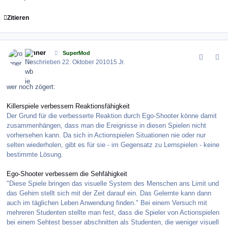
Zitieren
comment_106784
Author stats
ronner
SuperMod
Geschrieben
22. Oktober 2010
15 Jr.
wer noch zögert:
Killerspiele verbessern Reaktionsfähigkeit
Der Grund für die verbesserte Reaktion durch Ego-Shooter könne damit
zusammenhängen, dass man die Ereignisse in diesen Spielen nicht
vorhersehen kann. Da sich in Actionspielen Situationen nie oder nur
selten wiederholen, gibt es für sie - im Gegensatz zu Lernspielen - keine
bestimmte Lösung.
Ego-Shooter verbessern die Sehfähigkeit
"Diese Spiele bringen das visuelle System des Menschen ans Limit und
das Gehirn stellt sich mit der Zeit darauf ein. Das Gelernte kann dann
auch im täglichen Leben Anwendung finden." Bei einem Versuch mit
mehreren Studenten stellte man fest, dass die Spieler von Actionspielen
bei einem Sehtest besser abschnitten als Studenten, die weniger visuell