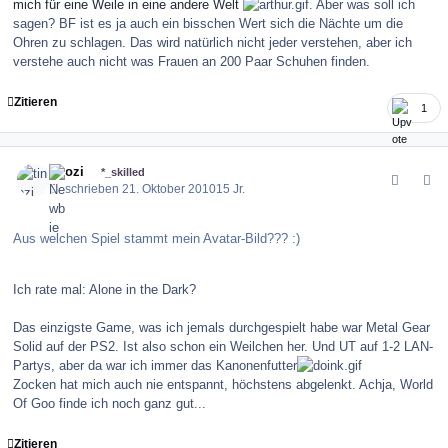
mich für eine Weile in eine andere Welt
. Aber was soll ich
sagen? BF ist es ja auch ein bisschen Wert sich die Nächte um die
Ohren zu schlagen. Das wird natürlich nicht jeder verstehen, aber ich
verstehe auch nicht was Frauen an 200 Paar Schuhen finden.
Zitieren
1
comment_106762
Author stats
tinozi
*_skilled
Geschrieben
21. Oktober 2010
15 Jr.
Aus welchen Spiel stammt mein Avatar-Bild??? :)
Ich rate mal: Alone in the Dark?
Das einzigste Game, was ich jemals durchgespielt habe war Metal Gear
Solid auf der PS2. Ist also schon ein Weilchen her. Und UT auf 1-2 LAN-
Partys, aber da war ich immer das Kanonenfutter
Zocken hat mich auch nie entspannt, höchstens abgelenkt. Achja, World
Of Goo finde ich noch ganz gut...
Zitieren