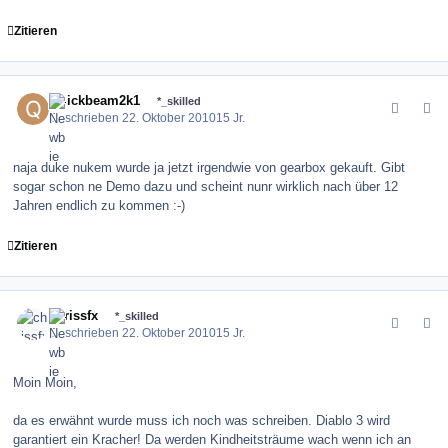
Zitieren
comment_106770
Author stats
Quickbeam2k1
*_skilled
Geschrieben
22. Oktober 2010
15 Jr.
naja duke nukem wurde ja jetzt irgendwie von gearbox gekauft. Gibt
sogar schon ne Demo dazu und scheint nunr wirklich nach über 12
Jahren endlich zu kommen :-)
Zitieren
comment_106771
Author stats
chrissfx
*_skilled
Geschrieben
22. Oktober 2010
15 Jr.
Moin Moin,
da es erwähnt wurde muss ich noch was schreiben. Diablo 3 wird
garantiert ein Kracher! Da werden Kindheitsträume wach wenn ich an