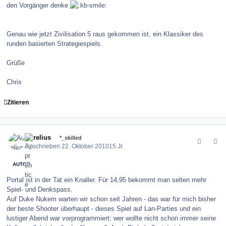
den Vorgänger denke
Genau wie jetzt Zivilisation 5 raus gekommen ist, ein Klassiker des
runden basierten Strategiespiels.
Grüße
Chris
Zitieren
comment_106773
Author stats
Aurelius
*_skilled
Geschrieben
22. Oktober 2010
15 Jr.
AUTOR
Portal ist in der Tat ein Knaller. Für 14,95 bekommt man selten mehr
Spiel- und Denkspass.
Auf Duke Nukem warten wir schon seit Jahren - das war für mich bisher
der beste Shooter überhaupt - dieses Spiel auf Lan-Parties und ein
lustiger Abend war vorprogrammiert; wer wollte nicht schon immer seine