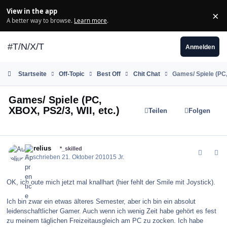
Zum Inhalt springen
View in the app
×
Di
A better way to browse.
Learn more
.
#T/N/X/T
Anmelden
Startseite
Off-Topic
Best Off
Chit Chat
Games/ Spiele (PC, 
Games/ Spiele (PC,
XBOX, PS2/3, WII, etc.)
Teilen
Folgen
comment_106721
Author stats
Aurelius
*_skilled
Geschrieben
21. Oktober 2010
15 Jr.
OK, ich oute mich jetzt mal knallhart (hier fehlt der Smile mit Joystick).
Ich bin zwar ein etwas älteres Semester, aber ich bin ein absolut
leidenschaftlicher Gamer. Auch wenn ich wenig Zeit habe gehört es fest
zu meinem täglichen Freizeitausgleich am PC zu zocken. Ich habe