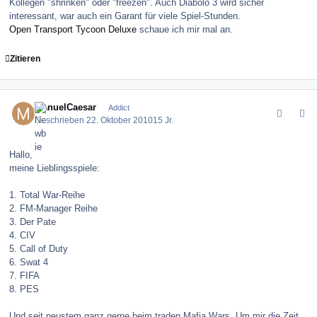
Kollegen "shrinken" oder "freezen". Auch Diabolo 3 wird sicher
interessant, war auch ein Garant für viele Spiel-Stunden.
Open Transport Tycoon Deluxe
schaue ich mir mal an.
Zitieren
comment_106774
Author stats
ManuelCaesar
Addict
Geschrieben
22. Oktober 2010
15 Jr.
Hallo,
meine Lieblingsspiele:
1. Total War-Reihe
2. FM-Manager Reihe
3. Der Pate
4. CIV
5. Call of Duty
6. Swat 4
7. FIFA
8. PES
Und seit neustem ganz gerne beim traden Mafia Wars. Um mir die Zeit