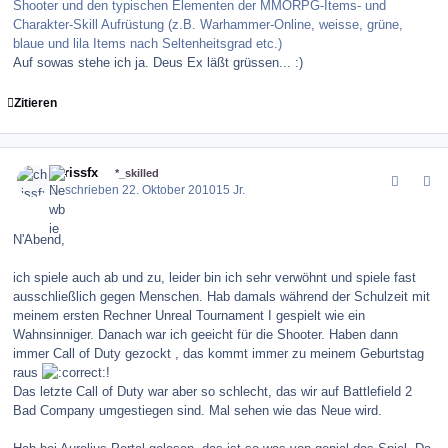
Shooter und den typischen Elementen der MMORPG-Items- und
Charakter-Skill Aufrüstung (z.B. Warhammer-Online, weisse, grüne,
blaue und lila Items nach Seltenheitsgrad etc.)
Auf sowas stehe ich ja. Deus Ex läßt grüssen... :)
Zitieren
comment_106767
Author stats
chrissfx
*_skilled
Geschrieben
22. Oktober 2010
15 Jr.
N'Abend,
ich spiele auch ab und zu, leider bin ich sehr verwöhnt und spiele fast
ausschließlich gegen Menschen. Hab damals während der Schulzeit mit
meinem ersten Rechner Unreal Tournament I gespielt wie ein
Wahnsinniger. Danach war ich geeicht für die Shooter. Haben dann
immer Call of Duty gezockt , das kommt immer zu meinem Geburtstag
raus
!
Das letzte Call of Duty war aber so schlecht, das wir auf Battlefield 2
Bad Company umgestiegen sind. Mal sehen wie das Neue wird.