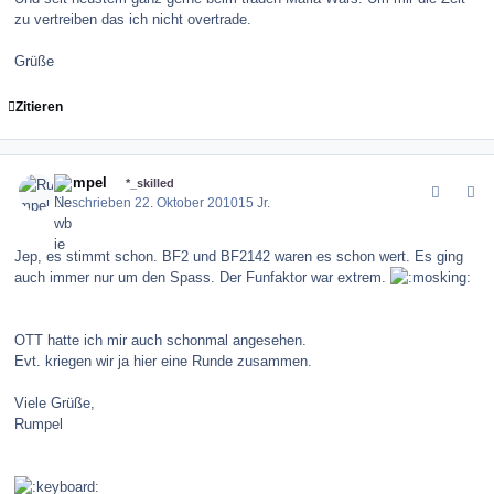
zu vertreiben das ich nicht overtrade.
Grüße
Zitieren
comment_106780
Author stats
Rumpel
*_skilled
Geschrieben
22. Oktober 2010
15 Jr.
Jep, es stimmt schon. BF2 und BF2142 waren es schon wert. Es ging
auch immer nur um den Spass. Der Funfaktor war extrem.
OTT hatte ich mir auch schonmal angesehen.
Evt. kriegen wir ja hier eine Runde zusammen.
Viele Grüße,
Rumpel