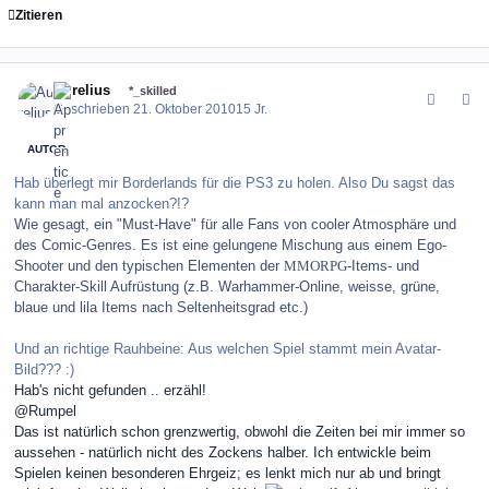
Zitieren
comment_106759
Author stats
Aurelius
*_skilled
Geschrieben
21. Oktober 2010
15 Jr.
AUTOR
Hab überlegt mir Borderlands für die PS3 zu holen. Also Du sagst das
kann man mal anzocken?!?
Wie gesagt, ein "Must-Have" für alle Fans von cooler Atmosphäre und
des Comic-Genres. Es ist eine gelungene Mischung aus einem Ego-
Shooter und den typischen Elementen der
MMORPG
-Items- und
Charakter-Skill Aufrüstung (
z.B. Warhammer-Online,
weisse, grüne,
blaue und lila Items nach Seltenheitsgrad etc.)
Und an richtige Rauhbeine: Aus welchen Spiel stammt mein Avatar-
Bild??? :)
Hab's nicht gefunden .. erzähl!
@Rumpel
Das ist natürlich schon grenzwertig, obwohl die Zeiten bei mir immer so
aussehen - natürlich nicht des Zockens halber. Ich entwickle beim
Spielen keinen besonderen Ehrgeiz; es lenkt mich nur ab und bringt