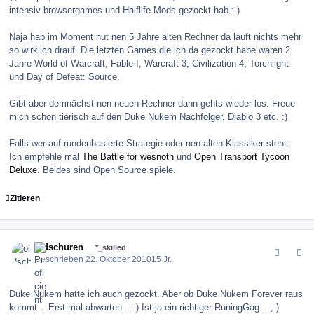
intensiv browsergames und Halflife Mods gezockt hab :-)
Naja hab im Moment nut nen 5 Jahre alten Rechner da läuft nichts mehr
so wirklich drauf. Die letzten Games die ich da gezockt habe waren 2
Jahre World of Warcraft, Fable I, Warcraft 3, Civilization 4, Torchlight
und Day of Defeat: Source.
Gibt aber demnächst nen neuen Rechner dann gehts wieder los. Freue
mich schon tierisch auf den Duke Nukem Nachfolger, Diablo 3 etc. :)
Falls wer auf rundenbasierte Strategie oder nen alten Klassiker steht:
Ich empfehle mal
The Battle for wesnoth
und
Open Transport Tycoon
Deluxe
. Beides sind Open Source spiele.
Zitieren
comment_106769
Author stats
oldschuren
*_skilled
Geschrieben
22. Oktober 2010
15 Jr.
Duke Nukem hatte ich auch gezockt. Aber ob Duke Nukem Forever raus
kommt... Erst mal abwarten... :) Ist ja ein richtiger RuningGag... ;-)