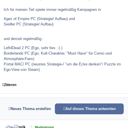
Ich für meinen Teil spiele immer regelmäßig Kampagnen in
Ages of Empire PC (Strategie/ Aufbau) und
Siedler PC (Strategie/ Aufbau)
und derzeit regelmäßig :
Left4Dead 2 PC (Ego, sehr fies :-) )
Borderlands PC (Ego, Kult-Charakter, "Must Have" für Comic-und
Atmosphäre-Fans)
Portal MAC/ PC (neustes Strategie-/ "um die Ecke denken"/ Puzzle im
Ego-View von Steam)
Zitieren
Neues Thema erstellen
Auf dieses Thema antworten
comment_106729
Author stats
Henrik
Moderatoren