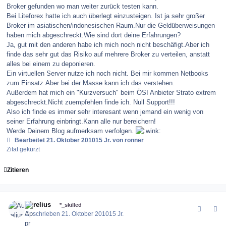
Broker gefunden wo man weiter zurück testen kann.
Bei Liteforex hatte ich auch überlegt einzusteigen. Ist ja sehr großer
Broker im asiatischen/indonesischen Raum.Nur die Geldüberweisungen
haben mich abgeschreckt.Wie sind dort deine Erfahrungen?
Ja, gut mit den anderen habe ich mich noch nicht beschäfigt.Aber ich
finde das sehr gut das Risiko auf mehrere Broker zu verteilen, anstatt
alles bei einem zu deponieren.
Ein virtuellen Server nutze ich noch nicht. Bei mir kommen Netbooks
zum Einsatz.Aber bei der Masse kann ich das verstehen.
Außerdem hat mich ein "Kurzversuch" beim ÖSI Anbieter Strato extrem
abgeschreckt.Nicht zuempfehlen finde ich. Null Support!!!
Also ich finde es immer sehr interesant wenn jemand ein wenig von
seiner Erfahrung einbringt.Kann alle nur bereichern!
Werde Deinem Blog aufmerksam verfolgen.
Bearbeitet
21. Oktober 2010
15 Jr.
von ronner
Zitat gekürzt
Zitieren
comment_106732
Author stats
Aurelius
*_skilled
Geschrieben
21. Oktober 2010
15 Jr.