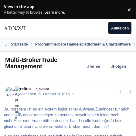
Zum Inhalt springen
View in the app
×
Di
A better way to browse.
Learn more
.
#T/N/X/T
Anmelden
Startseite
Programmierbare Handelsplattformen & Chartsoftware
Multi-BrokerTrade
Management
Teilen
Folgen
comment_106694
Author stats
Aurelius
*_skilled
Geschrieben
19. Oktober 2010
15 Jr.
Ja, trotzdem ist es ein extrem logistischer Aufwand.Zumindest für mich,
und ein IB depot mein eigen zu nennen, soweit bin ich leider noch
nicht.Aber eine Frage hätte ich noch, hast Du alle Konten(mt4) beim
gleichen Broker? Und wenn, welcher Broker macht das mit?