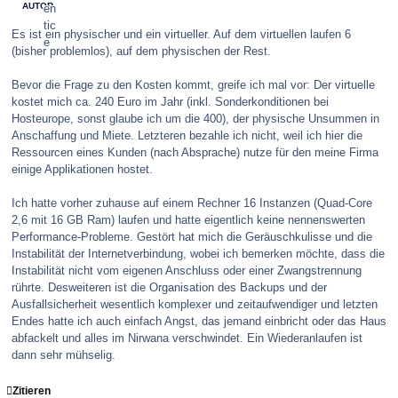
AUTOR
Es ist ein physischer und ein virtueller. Auf dem virtuellen laufen 6
(bisher problemlos), auf dem physischen der Rest.
Bevor die Frage zu den Kosten kommt, greife ich mal vor: Der virtuelle
kostet mich ca. 240 Euro im Jahr (inkl. Sonderkonditionen bei
Hosteurope, sonst glaube ich um die 400), der physische Unsummen in
Anschaffung und Miete. Letzteren bezahle ich nicht, weil ich hier die
Ressourcen eines Kunden (nach Absprache) nutze für den meine Firma
einige Applikationen hostet.
Ich hatte vorher zuhause auf einem Rechner 16 Instanzen (Quad-Core
2,6 mit 16 GB Ram) laufen und hatte eigentlich keine nennenswerten
Performance-Probleme. Gestört hat mich die Geräuschkulisse und die
Instabilität der Internetverbindung, wobei ich bemerken möchte, dass die
Instabilität nicht vom eigenen Anschluss oder einer Zwangstrennung
rührte. Desweiteren ist die Organisation des Backups und der
Ausfallsicherheit wesentlich komplexer und zeitaufwendiger und letzten
Endes hatte ich auch einfach Angst, das jemand einbricht oder das Haus
abfackelt und alles im Nirwana verschwindet. Ein Wiederanlaufen ist
dann sehr mühselig.
Zitieren