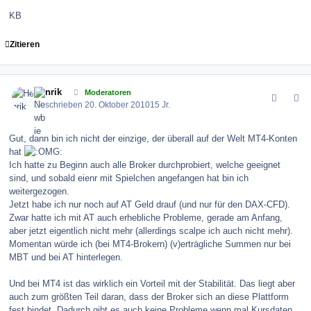
KB
Zitieren
comment_106701
Author stats
Henrik
Moderatoren
Geschrieben
20. Oktober 2010
15 Jr.
Gut, dann bin ich nicht der einzige, der überall auf der Welt MT4-Konten
hat
Ich hatte zu Beginn auch alle Broker durchprobiert, welche geeignet
sind, und sobald eienr mit Spielchen angefangen hat bin ich
weitergezogen.
Jetzt habe ich nur noch auf AT Geld drauf (und nur für den DAX-CFD).
Zwar hatte ich mit AT auch erhebliche Probleme, gerade am Anfang,
aber jetzt eigentlich nicht mehr (allerdings scalpe ich auch nicht mehr).
Momentan würde ich (bei MT4-Brokern) (v)erträgliche Summen nur bei
MBT und bei AT hinterlegen.
Und bei MT4 ist das wirklich ein Vorteil mit der Stabilität. Das liegt aber
auch zum größten Teil daran, dass der Broker sich an diese Plattform
fest bindet. Dadurch gibt es auch keine Probleme wenn mal Kursdaten