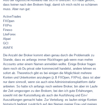
Also der logistische Aufwand hält sich in Grenzen. Ich habe gehofft,
dass keiner nach den Brokern fragt, damit ich mich nicht so schämen
muss. Aber nun gut:
ActiveTrades
FXOpen
FXPro
Finexo
LiteForex
Alpari
GCI
AVAFX
Die Anzahl der Broker kommt eben genau durch die Problematik zu
Stande, dass es anfangs immer Rückfragen gab wenn man mehre
Accounts unter einem Namen anmelden wollte. Einige Broker fragen
dann noch ob Du privat oder kommerziell handelst, andere lehnen es
sofort ab. Theoretisch gibt es bei einigen die Möglichkeit mehrere
Konten und Unterkonten anzulegen (z.B FXOpen, FXPro), dass ist aber
nur dann sinnvoll, wenn sie auch eine Administrationsplattform dafür
anbieten. So hatte ich anfangs noch weitere Broker, bin aber im Laufe
der Zeit umgezogen zu den Brokern, bei den ich gute Erfahrungen,
sowohl mit der Kursstellung als auch der Ausführung und Ein-/
Auszahlungen gemacht habe. Zur Verteilung: es laufen einige Konten
historisch bedingt zusätzlich auf den Namen meiner Frau und meines