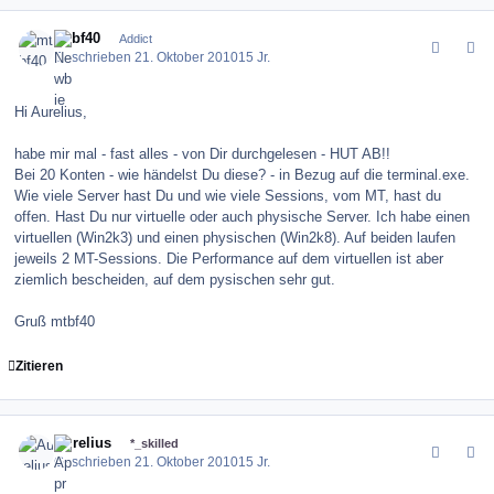
comment_106758
Author stats
mtbf40
Addict
Geschrieben
21. Oktober 2010
15 Jr.
Hi Aurelius,
habe mir mal - fast alles - von Dir durchgelesen - HUT AB!!
Bei 20 Konten - wie händelst Du diese? - in Bezug auf die terminal.exe.
Wie viele Server hast Du und wie viele Sessions, vom MT, hast du
offen. Hast Du nur virtuelle oder auch physische Server. Ich habe einen
virtuellen (Win2k3) und einen physischen (Win2k8). Auf beiden laufen
jeweils 2 MT-Sessions. Die Performance auf dem virtuellen ist aber
ziemlich bescheiden, auf dem pysischen sehr gut.
Gruß mtbf40
Zitieren
comment_106760
Author stats
Aurelius
*_skilled
Geschrieben
21. Oktober 2010
15 Jr.