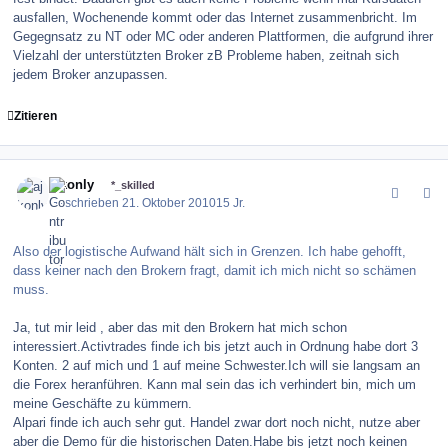
ausfallen, Wochenende kommt oder das Internet zusammenbricht. Im
Gegegnsatz zu NT oder MC oder anderen Plattformen, die aufgrund ihrer
Vielzahl der unterstützten Broker zB Probleme haben, zeitnah sich
jedem Broker anzupassen.
Zitieren
comment_106731
Author stats
ajkonly
*_skilled
Geschrieben
21. Oktober 2010
15 Jr.
Also der logistische Aufwand hält sich in Grenzen. Ich habe gehofft,
dass keiner nach den Brokern fragt, damit ich mich nicht so schämen
muss.
Ja, tut mir leid , aber das mit den Brokern hat mich schon
interessiert.Activtrades finde ich bis jetzt auch in Ordnung habe dort 3
Konten. 2 auf mich und 1 auf meine Schwester.Ich will sie langsam an
die Forex heranführen. Kann mal sein das ich verhindert bin, mich um
meine Geschäfte zu kümmern.
Alpari finde ich auch sehr gut. Handel zwar dort noch nicht, nutze aber
aber die Demo für die historischen Daten.Habe bis jetzt noch keinen