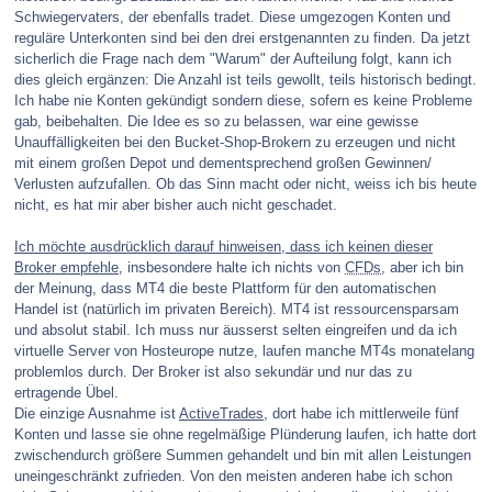
Schwiegervaters, der ebenfalls tradet. Diese umgezogen Konten und
reguläre Unterkonten sind bei den drei erstgenannten zu finden. Da jetzt
sicherlich die Frage nach dem "Warum" der Aufteilung folgt, kann ich
dies gleich ergänzen: Die Anzahl ist teils gewollt, teils historisch bedingt.
Ich habe nie Konten gekündigt sondern diese, sofern es keine Probleme
gab, beibehalten. Die Idee es so zu belassen, war eine gewisse
Unauffälligkeiten bei den Bucket-Shop-Brokern zu erzeugen und nicht
mit einem großen Depot und dementsprechend großen Gewinnen/
Verlusten aufzufallen. Ob das Sinn macht oder nicht, weiss ich bis heute
nicht, es hat mir aber bisher auch nicht geschadet.
Ich möchte ausdrücklich darauf hinweisen, dass ich keinen dieser
Broker empfehle
, insbesondere halte ich nichts von
CFDs
, aber ich bin
der Meinung, dass MT4 die beste Plattform für den automatischen
Handel ist (natürlich im privaten Bereich). MT4 ist ressourcensparsam
und absolut stabil. Ich muss nur äusserst selten eingreifen und da ich
virtuelle Server von Hosteurope nutze, laufen manche MT4s monatelang
problemlos durch. Der Broker ist also sekundär und nur das zu
ertragende Übel.
Die einzige Ausnahme ist
ActiveTrades
, dort habe ich mittlerweile fünf
Konten und lasse sie ohne regelmäßige Plünderung laufen, ich hatte dort
zwischendurch größere Summen gehandelt und bin mit allen Leistungen
uneingeschränkt zufrieden. Von den meisten anderen habe ich schon