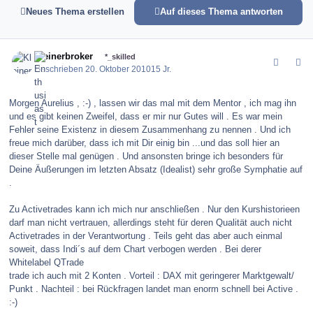
Neues Thema erstellen
Auf dieses Thema antworten
comment_106698
Author stats
Kleinerbroker
*_skilled
Geschrieben
20. Oktober 2010
15 Jr.
Morgen Aurelius , :-) , lassen wir das mal mit dem Mentor , ich mag ihn
und es gibt keinen Zweifel, dass er mir nur Gutes will . Es war mein
Fehler seine Existenz in diesem Zusammenhang zu nennen . Und ich
freue mich darüber, dass ich mit Dir einig bin ...und das soll hier an
dieser Stelle mal genügen . Und ansonsten bringe ich besonders für
Deine Äußerungen im letzten Absatz (Idealist) sehr große Symphatie auf
.
Zu Activetrades kann ich mich nur anschließen . Nur den Kurshistorieen
darf man nicht vertrauen, allerdings steht für deren Qualität auch nicht
Activetrades in der Verantwortung . Teils geht das aber auch einmal
soweit, dass Indi´s auf dem Chart verbogen werden . Bei derer
Whitelabel QTrade
trade ich auch mit 2 Konten . Vorteil : DAX mit geringerer Marktgewalt/
Punkt . Nachteil : bei Rückfragen landet man enorm schnell bei Active .
:-)