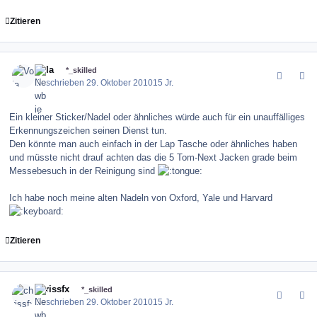
Zitieren
comment_107029
Author stats
Vola
*_skilled
Geschrieben
29. Oktober 2010
15 Jr.
Ein kleiner Sticker/Nadel oder ähnliches würde auch für ein unauffälliges
Erkennungszeichen seinen Dienst tun.
Den könnte man auch einfach in der Lap Tasche oder ähnliches haben
und müsste nicht drauf achten das die 5 Tom-Next Jacken grade beim
Messebesuch in der Reinigung sind
Ich habe noch meine alten Nadeln von Oxford, Yale und Harvard
Zitieren
comment_107032
Author stats
chrissfx
*_skilled
Geschrieben
29. Oktober 2010
15 Jr.