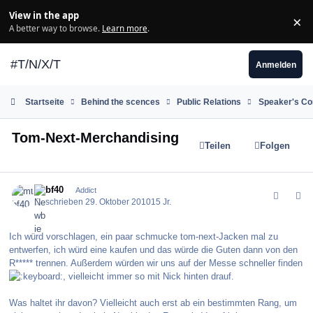
Zum Inhalt springen
View in the app
×
Di
A better way to browse.
Learn more
.
#T/N/X/T
Anmelden
Startseite
Behind the scences
Public Relations
Speaker's Co
Tom-Next-Merchandising
Teilen
Folgen
comment_107023
Author stats
mtbf40
Addict
Geschrieben
29. Oktober 2010
15 Jr.
Ich würd vorschlagen, ein paar schmucke tom-next-Jacken mal zu
entwerfen, ich würd eine kaufen und das würde die Guten dann von den
R***** trennen. Außerdem würden wir uns auf der Messe schneller finden
, vielleicht immer so mit Nick hinten drauf.
Was haltet ihr davon? Vielleicht auch erst ab ein bestimmten Rang, um