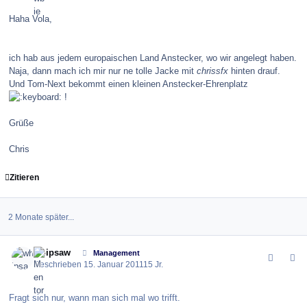
Haha Vola,
ich hab aus jedem europaischen Land Anstecker, wo wir angelegt haben.
Naja, dann mach ich mir nur ne tolle Jacke mit
chrissfx
hinten drauf.
Und Tom-Next bekommt einen kleinen Anstecker-Ehrenplatz
!
Grüße
Chris
Zitieren
2 Monate später...
comment_110396
Author stats
whipsaw
Management
Geschrieben
15. Januar 2011
15 Jr.
Fragt sich nur, wann man sich mal wo trifft.