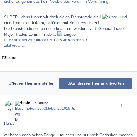
sicher zu gehen das kein Newbie das Forum in Verruf bringt.
SUPER - dann führen wir doch gleich Dienstgrade ein!!
- und
eine Tom-next Uniform, natürlich mit Schulterstücken!!
Die Dienstgrade sollten noch bestimmt werden - z.B. General-Trader,
Major-Trader, Lemmi-Trader...
Bearbeitet
29. Oktober 2010
15 Jr.
von ronner
Zitat ergänzt
Zitieren
Neues Thema erstellen
Auf dieses Thema antworten
comment_107025
Author stats
chrissfx
*_skilled
Geschrieben
29. Oktober 2010
15 Jr.
Haha,
wir haben doch schon Ränge... müssen uns nur noch Gedanken machen