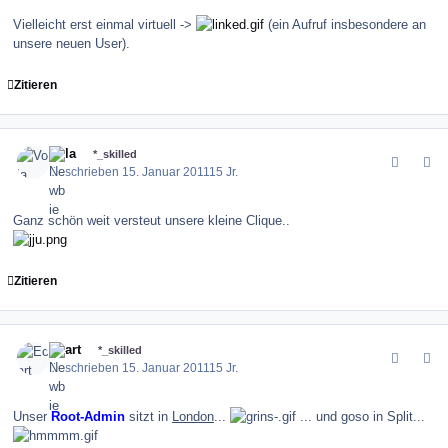
Vielleicht erst einmal virtuell ->
(ein Aufruf insbesondere an
unsere neuen User).
Zitieren
comment_110404
Author stats
Vola
*_skilled
Geschrieben
15. Januar 2011
15 Jr.
Ganz schön weit versteut unsere kleine Clique..
Zitieren
comment_110414
Author stats
Ecart
*_skilled
Geschrieben
15. Januar 2011
15 Jr.
Unser
Root-Admin
sitzt in
London
...
... und goso in Split...