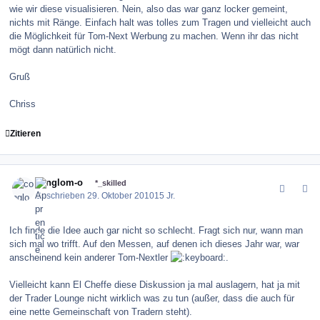
wie wir diese visualisieren. Nein, also das war ganz locker gemeint,
nichts mit Ränge. Einfach halt was tolles zum Tragen und vielleicht auch
die Möglichkeit für Tom-Next Werbung zu machen. Wenn ihr das nicht
mögt dann natürlich nicht.
Gruß
Chriss
Zitieren
comment_107028
Author stats
conglom-o
*_skilled
Geschrieben
29. Oktober 2010
15 Jr.
Ich finde die Idee auch gar nicht so schlecht. Fragt sich nur, wann man
sich mal wo trifft. Auf den Messen, auf denen ich dieses Jahr war, war
anscheinend kein anderer Tom-Nextler
.
Vielleicht kann El Cheffe diese Diskussion ja mal auslagern, hat ja mit
der Trader Lounge nicht wirklich was zu tun (außer, dass die auch für
eine nette Gemeinschaft von Tradern steht).