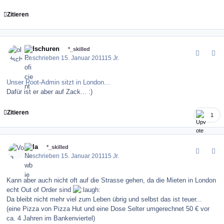
Zitieren
comment_110416
Author stats
oldschuren
*_skilled
Geschrieben
15. Januar 2011
15 Jr.
Unser Root-Admin sitzt in London...
Dafür ist er aber auf Zack... :)
Zitieren
1
comment_110418
Author stats
Vola
*_skilled
Geschrieben
15. Januar 2011
15 Jr.
Kann aber auch nicht oft auf die Strasse gehen, da die Mieten in London
echt Out of Order sind
Da bleibt nicht mehr viel zum Leben übrig und selbst das ist teuer...
(eine Pizza von Pizza Hut und eine Dose Selter umgerechnet 50 € vor
ca. 4 Jahren im Bankenviertel)