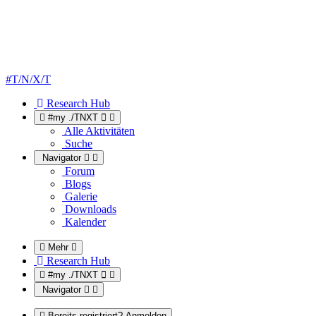
#T/N/X/T
Research Hub
#my ./TNXT
Alle Aktivitäten
Suche
Navigator
Forum
Blogs
Galerie
Downloads
Kalender
Mehr
Research Hub
#my ./TNXT
Navigator
Bereits registriert? Anmelden