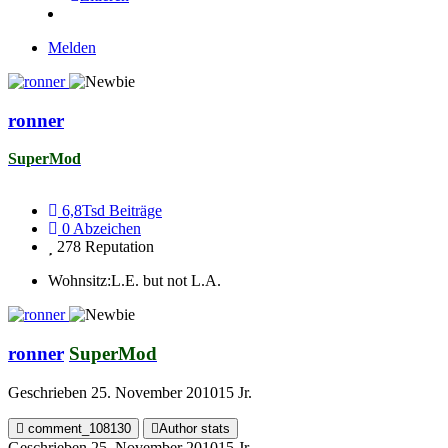
Melden
ronner
SuperMod
6,8Tsd
Beiträge
0
Abzeichen
278
Reputation
Wohnsitz:
L.E. but not L.A.
ronner
SuperMod
Geschrieben
25. November 2010
15 Jr.
comment_108130
Author stats
Geschrieben
25. November 2010
15 Jr.