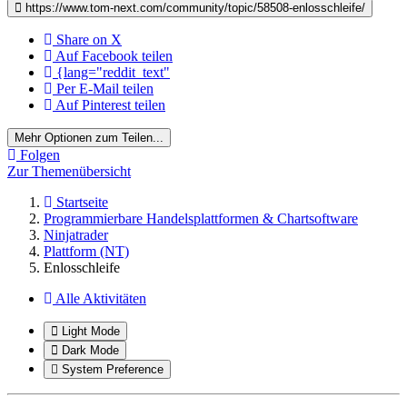
https://www.tom-next.com/community/topic/58508-enlosschleife/
Share on X
Auf Facebook teilen
{lang="reddit_text"
Per E-Mail teilen
Auf Pinterest teilen
Mehr Optionen zum Teilen...
Folgen
Zur Themenübersicht
Startseite
Programmierbare Handelsplattformen & Chartsoftware
Ninjatrader
Plattform (NT)
Enlosschleife
Alle Aktivitäten
Light Mode
Dark Mode
System Preference