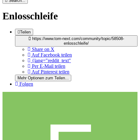
Search...
Enlosschleife
Teilen
https://www.tom-next.com/community/topic/58508-
enlosschleife/
Share on X
Auf Facebook teilen
{lang="reddit_text"
Per E-Mail teilen
Auf Pinterest teilen
Mehr Optionen zum Teilen...
Folgen