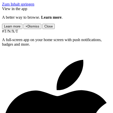
Zum Inhalt springen
View in the app
A better way to browse.
Learn more
.
Learn more
×
Dismiss
Close
#T/N/X/T
A full-screen app on your home screen with push notifications,
badges and more.