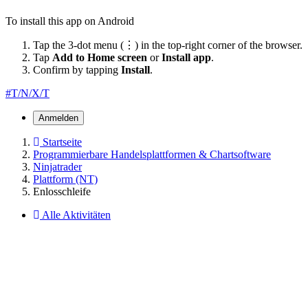
To install this app on Android
Tap the 3-dot menu (⋮) in the top-right corner of the browser.
Tap
Add to Home screen
or
Install app
.
Confirm by tapping
Install
.
#T/N/X/T
Anmelden
Startseite
Programmierbare Handelsplattformen & Chartsoftware
Ninjatrader
Plattform (NT)
Enlosschleife
Alle Aktivitäten