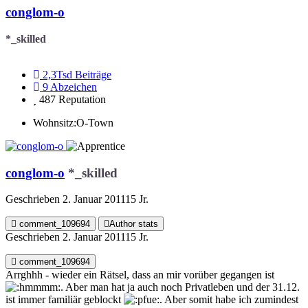
conglom-o
*_skilled
2,3Tsd
Beiträge
9
Abzeichen
487
Reputation
Wohnsitz:
O-Town
conglom-o
*_skilled
Geschrieben
2. Januar 2011
15 Jr.
comment_109694
Author stats
Geschrieben
2. Januar 2011
15 Jr.
comment_109694
Arrghhh - wieder ein Rätsel, dass an mir vorüber gegangen ist
. Aber man hat ja auch noch Privatleben und der 31.12.
ist immer familiär geblockt
. Aber somit habe ich zumindest