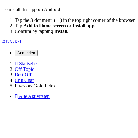
To install this app on Android
Tap the 3-dot menu (⋮) in the top-right corner of the browser.
Tap
Add to Home screen
or
Install app
.
Confirm by tapping
Install
.
#T/N/X/T
Anmelden
Startseite
Off-Topic
Best Off
Chit Chat
Investors Gold Index
Alle Aktivitäten