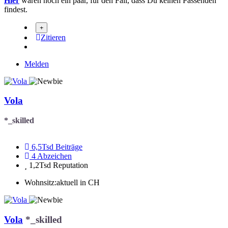
Hier
wären noch ein paar, für den Fall, dass Du keinen Passenden
findest.
Zitieren
Melden
Vola
*_skilled
6,5Tsd
Beiträge
4
Abzeichen
1,2Tsd
Reputation
Wohnsitz:
aktuell in CH
Vola
*_skilled