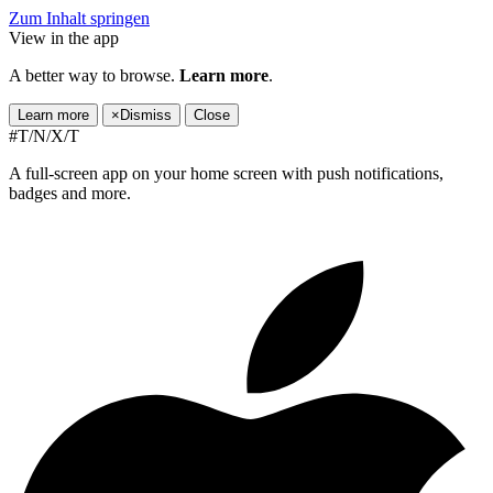
Zum Inhalt springen
View in the app
A better way to browse.
Learn more
.
Learn more
×
Dismiss
Close
#T/N/X/T
A full-screen app on your home screen with push notifications,
badges and more.