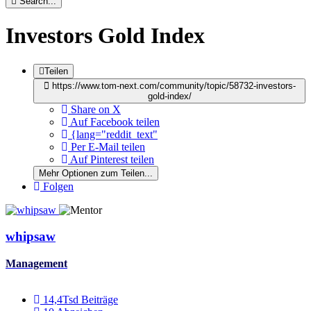
Search...
Investors Gold Index
Teilen
https://www.tom-next.com/community/topic/58732-investors-
gold-index/
Share on X
Auf Facebook teilen
{lang="reddit_text"
Per E-Mail teilen
Auf Pinterest teilen
Mehr Optionen zum Teilen...
Folgen
whipsaw
Management
14,4Tsd
Beiträge