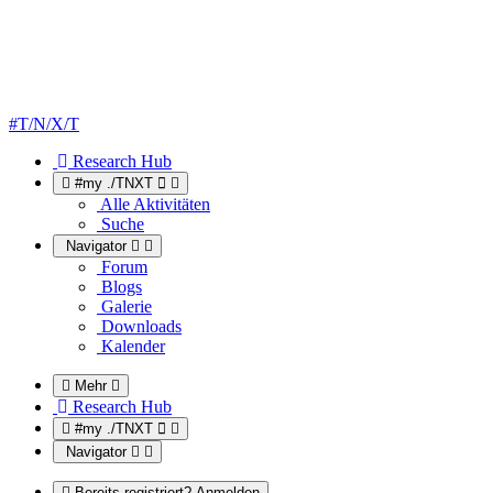
#T/N/X/T
Research Hub
#my ./TNXT
Alle Aktivitäten
Suche
Navigator
Forum
Blogs
Galerie
Downloads
Kalender
Mehr
Research Hub
#my ./TNXT
Navigator
Bereits registriert? Anmelden