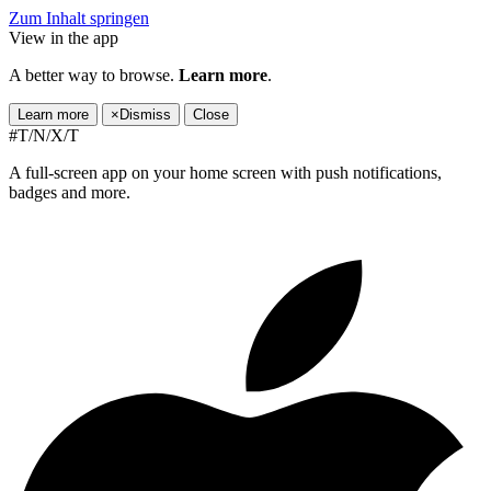
Zum Inhalt springen
View in the app
A better way to browse.
Learn more
.
Learn more
×
Dismiss
Close
#T/N/X/T
A full-screen app on your home screen with push notifications,
badges and more.