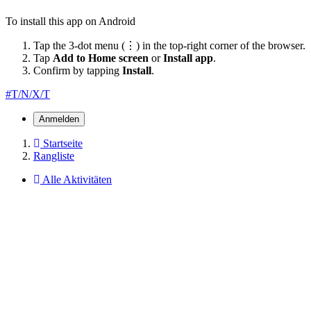
To install this app on Android
Tap the 3-dot menu (⋮) in the top-right corner of the browser.
Tap
Add to Home screen
or
Install app
.
Confirm by tapping
Install
.
#T/N/X/T
Anmelden
Startseite
Rangliste
Alle Aktivitäten