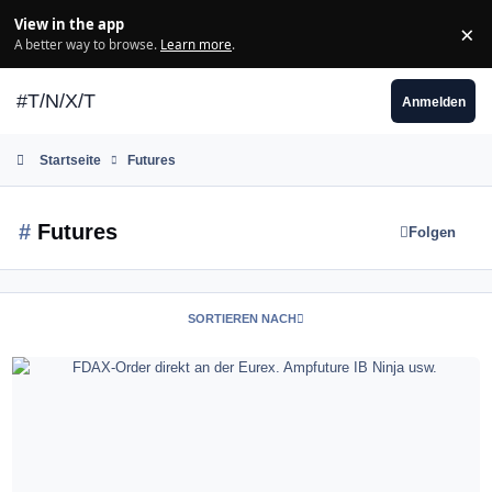
Zum Inhalt springen
View in the app
×
Di
A better way to browse.
Learn more
.
#T/N/X/T
Anmelden
Startseite
Futures
#
Futures
Folgen
SORTIEREN NACH
FDAX-Order direkt an der Eurex. Ampfuture IB Ninja usw.