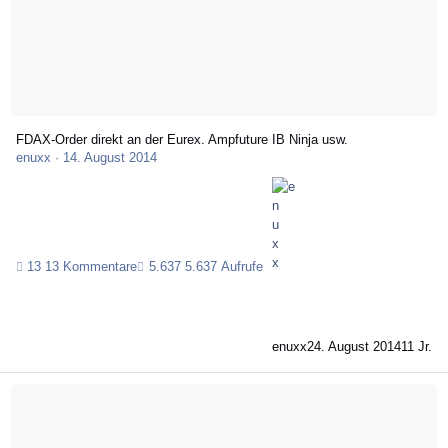
FDAX-Order direkt an der Eurex. Ampfuture IB Ninja usw.
enuxx
·
14. August 2014
13 Kommentare
5.637 Aufrufe
enuxx
24. August 2014
11 Jr.
Euro-OAT-Futures -Terminkontrakt auf franz. Staatsanleihen