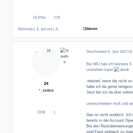
6,8Tsd
278
Beiträge
Reputation
Zitieren
Wohnsitz:
L.E. but not L.A.
Geschrieben
6. Juni 2007
19 
Bei WO hab ich letztens 5 
umkehren kann
:twisted: wenn die nicht s
2¢
habe ich da gerne reinges
*_skilled
Jetzt bin ich da eher selten
unterschreiben muß und w
838
1
Beiträge
Reputation
Das ist nicht unüblich. Ic
bereits in der Account Open
Bei den Rücküberweisungen
sind Faxe einfgach zu mani