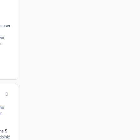
o-user
 wo
r
comment_9752
 wo
r
ns 5