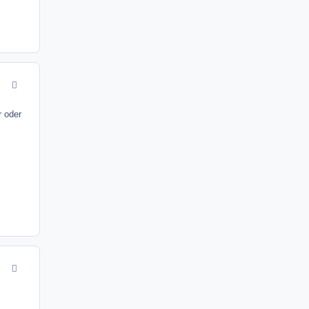
comment_9746
r oder
comment_9749