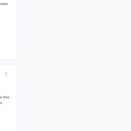
Sowas
comment_9745
r ihre
n.