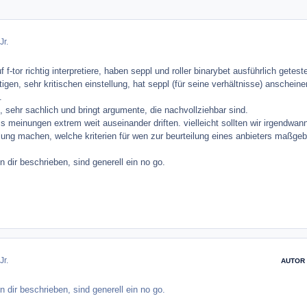
Jr.
f-tor richtig interpretiere, haben seppl und roller binarybet ausführlich geteste
gen, sehr kritischen einstellung, hat seppl (für seine verhältnisse) anschein
.
, sehr sachlich und bringt argumente, die nachvollziehbar sind.
s meinungen extrem weit auseinander driften. vielleicht sollten wir irgendwan
ng machen, welche kriterien für wen zur beurteilung eines anbieters maßgeb
n dir beschrieben, sind generell ein no go.
Jr.
AUTOR
n dir beschrieben, sind generell ein no go.