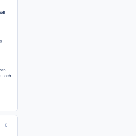
alt
es
ben
h noch
comment_9750