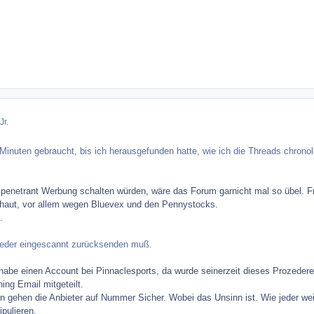
Jr.
Minuten gebraucht, bis ich herausgefunden hatte, wie ich die Threads chrono
o penetrant Werbung schalten würden, wäre das Forum garnicht mal so übel. F
chaut, vor allem wegen Bluevex und den Pennystocks.
.
ieder eingescannt zurücksenden muß.
h habe einen Account bei Pinnaclesports, da wurde seinerzeit dieses Prozedere
ing Email mitgeteilt.
 gehen die Anbieter auf Nummer Sicher. Wobei das Unsinn ist. Wie jeder we
pulieren.