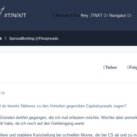
#T/N/X/T
Research Hub
#my ./TNXT
Navigator
k
SpreadBetting @Finspreads
Teilen
Fol
 Jr.
 du bereits Näheres zu den Vorteilen gegenüber Capitalspreads sagen?
 Gründen dorthin gegangen, die ich mal erläutern möchte. Möchte aber anmer
lt habe, da ich noch auf den Geldeingang warte.
ellere und stabilere Kursstellung bei schnellen Moves, die bei CS ab und zu m