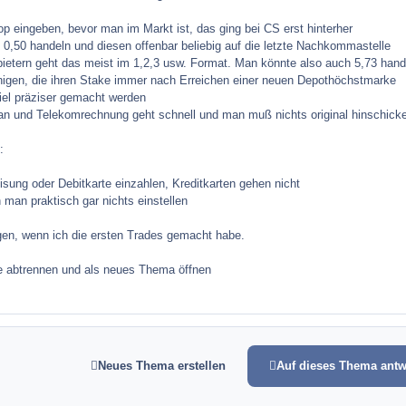
op eingeben, bevor man im Markt ist, das ging bei CS erst hinterher
0,50 handeln und diesen offenbar beliebig auf die letzte Nachkommastelle
ietern geht das meist im 1,2,3 usw. Format. Man könnte also auch 5,73 hand
ejenigen, die ihren Stake immer nach Erreichen einer neuen Depothöchstmarke
iel präziser gemacht werden
can und Telekomrechnung geht schnell und man muß nichts original hinschick
:
sung oder Debitkarte einzahlen, Kreditkarten gehen nicht
man praktisch gar nichts einstellen
en, wenn ich die ersten Trades gemacht habe.
e abtrennen und als neues Thema öffnen
Neues Thema erstellen
Auf dieses Thema antw