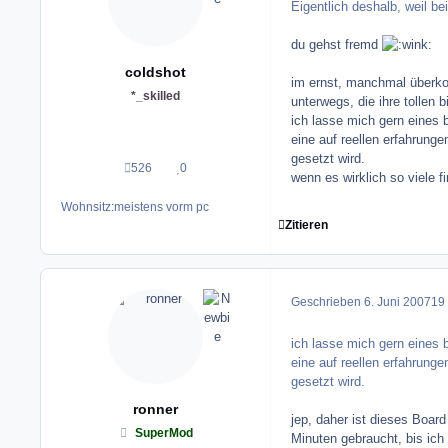
Eigentlich deshalb, weil be
du gehst fremd
coldshot
im ernst, manchmal überko
*_skilled
unterwegs, die ihre tollen
ich lasse mich gern eines 
eine auf reellen erfahrung
gesetzt wird.
526
0
Beiträge
Reputation
wenn es wirklich so viele f
Wohnsitz:
meistens vorm pc
Zitieren
Geschrieben
6. Juni 2007
19 
ich lasse mich gern eines 
eine auf reellen erfahrung
gesetzt wird.
ronner
jep, daher ist dieses Board
SuperMod
Minuten gebraucht, bis ic