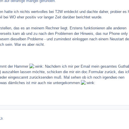
n auf derartige mängel gefunden.
n hatte ich nichts wertvolles bei T2W entdeckt und dachte daher, probier es h
il bei WO eher positiv vor langer Zeit darüber berichtet wurde.
rstellen, das es an meinem Rechner liegt. Erstens funktionieren alle anderen
rerseits kam ab und zu nach den Problemen der Hinweis, das nur Phone only
rowsern dieselben Probleme - und zumindest einloggen nach einem Neustart d
ch sein. War es aber nicht.
 kommt der Hammer
Nachdem ich mir per Email mein gesamtes Gutha
) auszahlen lassen möchte, schicken die mir ein doc.Formular zurück, das ic
eder eingescannt zurücksenden muß. Mal sehen ob ich noch irgendwo nen
owas dämliches ist mir auch nie untergekommen
Jr.