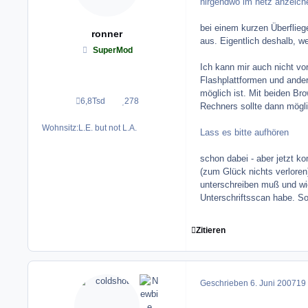
nirgendwo im netz anzeiche
bei einem kurzen Überfliege
ronner
aus. Eigentlich deshalb, we
SuperMod
Ich kann mir auch nicht vo
Flashplattformen und ande
möglich ist. Mit beiden B
6,8Tsd
278
Beiträge
Reputation
Rechners sollte dann mögli
Wohnsitz:
L.E. but not L.A.
Lass es bitte aufhören
schon dabei - aber jetzt
(zum Glück nichts verloren
unterschreiben muß und wi
Unterschriftsscan habe. S
Zitieren
Geschrieben
6. Juni 2007
19 