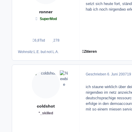
setzt sich heute fort, stän
hab ich noch nirgendwo erl
ronner
SuperMod
6,8Tsd
278
Beiträge
Reputation
Zitieren
Wohnsitz:
L.E. but not L.A.
Geschrieben
6. Juni 2007
19 
ich staune wirklich über de
nirgendwo im netz anzeiche
deutschsprachige ressource
erfolge in den demoaccount
coldshot
mit so einem miesen servi
*_skilled