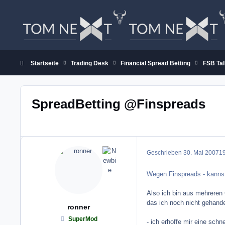
Zum Inhalt springen
Startseite
Trading Desk
Financial Spread Betting
FSB Tal
SpreadBetting @Finspreads
Geschrieben
30. Mai 2007
19
Wegen Finspreads - kannst
Also ich bin aus mehreren
das ich noch nicht gehande
ronner
SuperMod
- ich erhoffe mir eine schn