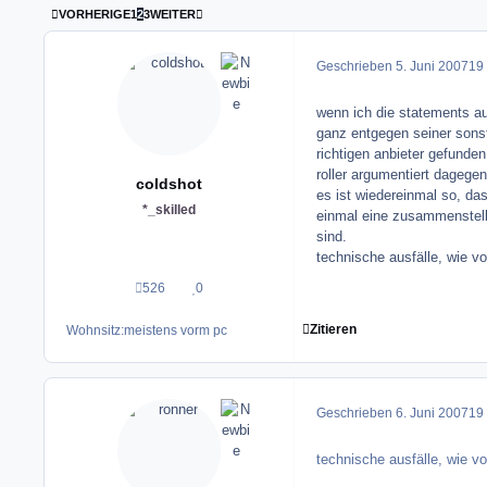
ERSTE SEITE
LETZTE SEITE
VORHERIGE
1
2
3
WEITER
Geschrieben
5. Juni 2007
19 
wenn ich die statements auf 
ganz entgegen seiner sonsti
richtigen anbieter gefunden
roller argumentiert dagegen
coldshot
es ist wiedereinmal so, das
*_skilled
einmal eine zusammenstellu
sind.
technische ausfälle, wie vo
526
0
Beiträge
Reputation
Zitieren
Wohnsitz:
meistens vorm pc
Geschrieben
6. Juni 2007
19 
technische ausfälle, wie vo