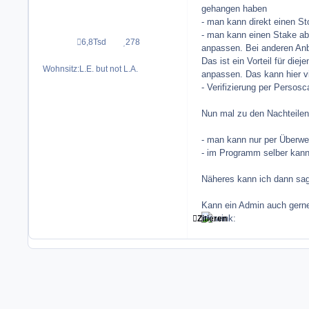
gehangen haben
- man kann direkt einen St
- man kann einen Stake ab 
6,8Tsd
278
Beiträge
Reputation
anpassen. Bei anderen Anb
Das ist ein Vorteil für di
Wohnsitz:
L.E. but not L.A.
anpassen. Das kann hier v
- Verifizierung per Persos
Nun mal zu den Nachteilen
- man kann nur per Überwei
- im Programm selber kann 
Näheres kann ich dann sag
Kann ein Admin auch gern
Zitieren