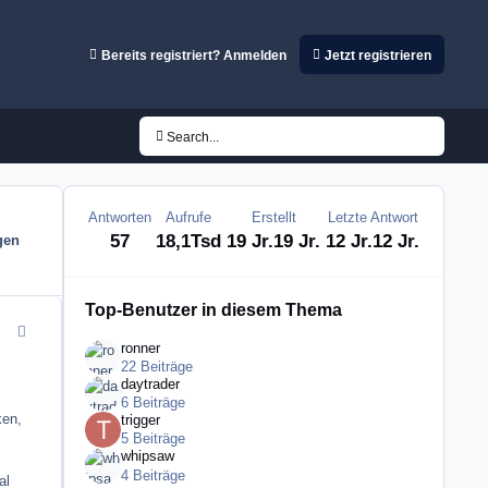
Bereits registriert? Anmelden
Jetzt registrieren
Search...
Antworten
Aufrufe
Erstellt
Letzte Antwort
57
18,1Tsd
19 Jr.
19 Jr.
12 Jr.
12 Jr.
gen
Top-Benutzer in diesem Thema
comment_9423
ronner
22 Beiträge
daytrader
6 Beiträge
ken,
trigger
5 Beiträge
whipsaw
4 Beiträge
al