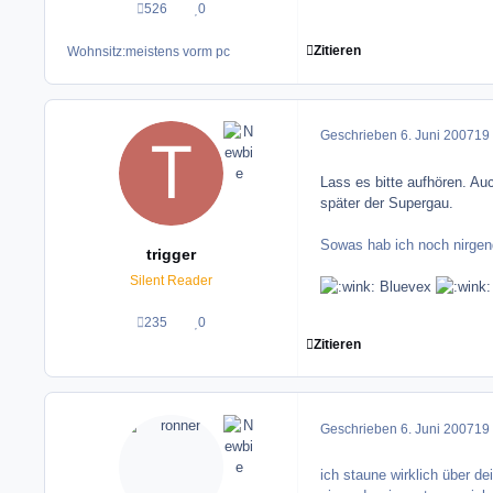
526
0
Beiträge
Reputation
Zitieren
Wohnsitz:
meistens vorm pc
Geschrieben
6. Juni 2007
19 
Lass es bitte aufhören. Au
später der Supergau.
Sowas hab ich noch nirgen
trigger
Silent Reader
Bluevex
235
0
Beiträge
Reputation
Zitieren
Geschrieben
6. Juni 2007
19 
ich staune wirklich über de