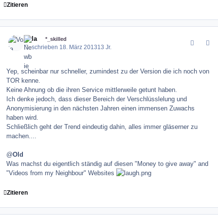
Zitieren
comment_143430
Author stats
Vola
*_skilled
Geschrieben
18. März 2013
13 Jr.
Yep, scheinbar nur schneller, zumindest zu der Version die ich noch von
TOR kenne.
Keine Ahnung ob die ihren Service mittlerweile getunt haben.
Ich denke jedoch, dass dieser Bereich der Verschlüsslelung und
Anonymisierung in den nächsten Jahren einen immensen Zuwachs
haben wird.
Schließlich geht der Trend eindeutig dahin, alles immer gläserner zu
machen....
@
Old
Was machst du eigentlich ständig auf diesen "Money to give away" and
"Videos from my Neighbour" Websites
Zitieren