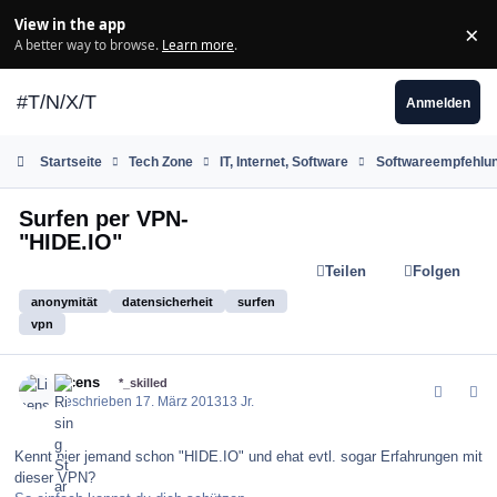
Zum Inhalt springen
View in the app
×
Di
A better way to browse.
Learn more
.
#T/N/X/T
Anmelden
Startseite
Tech Zone
IT, Internet, Software
Softwareempfehlu
Surfen per VPN-
"HIDE.IO"
Teilen
Folgen
anonymität
datensicherheit
surfen
vpn
comment_143417
Author stats
Licens
*_skilled
Geschrieben
17. März 2013
13 Jr.
Kennt hier jemand schon "HIDE.IO" und ehat evtl. sogar Erfahrungen mit
dieser VPN?