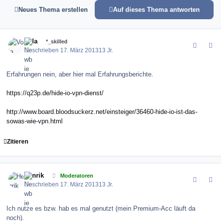
Neues Thema erstellen
Auf dieses Thema antworten
comment_143418
Author stats
Vola
*_skilled
Geschrieben
17. März 2013
13 Jr.
Erfahrungen nein, aber hier mal Erfahrungsberichte.
https://q23p.de/hide-io-vpn-dienst/
http://www.board.bloodsuckerz.net/einsteiger/36460-hide-io-ist-das-
sowas-wie-vpn.html
Zitieren
comment_143420
Author stats
Henrik
Moderatoren
Geschrieben
17. März 2013
13 Jr.
Ich nutze es bzw. hab es mal genutzt (mein Premium-Acc läuft da
noch).