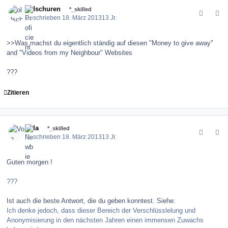
comment_143431
Author stats
oldschuren
*_skilled
Geschrieben
18. März 2013
13 Jr.
>>Was machst du eigentlich ständig auf diesen "Money to give away"
and "Videos from my Neighbour" Websites
???
Zitieren
comment_143432
Author stats
Vola
*_skilled
Geschrieben
18. März 2013
13 Jr.
Guten morgen !
???
Ist auch die beste Antwort, die du geben konntest. Siehe:
Ich denke jedoch, dass dieser Bereich der Verschlüsslelung und
Anonymisierung in den nächsten Jahren einen immensen Zuwachs