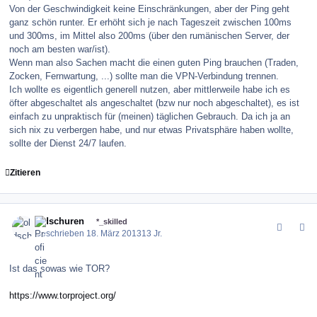
Von der Geschwindigkeit keine Einschränkungen, aber der Ping geht
ganz schön runter. Er erhöht sich je nach Tageszeit zwischen 100ms
und 300ms, im Mittel also 200ms (über den rumänischen Server, der
noch am besten war/ist).
Wenn man also Sachen macht die einen guten Ping brauchen (Traden,
Zocken, Fernwartung, ...) sollte man die VPN-Verbindung trennen.
Ich wollte es eigentlich generell nutzen, aber mittlerweile habe ich es
öfter abgeschaltet als angeschaltet (bzw nur noch abgeschaltet), es ist
einfach zu unpraktisch für (meinen) täglichen Gebrauch. Da ich ja an
sich nix zu verbergen habe, und nur etwas Privatsphäre haben wollte,
sollte der Dienst 24/7 laufen.
Zitieren
comment_143429
Author stats
oldschuren
*_skilled
Geschrieben
18. März 2013
13 Jr.
Ist das sowas wie TOR?
https://www.torproject.org/