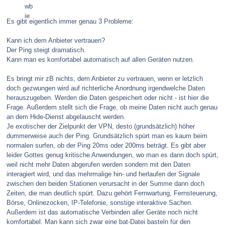
Es gibt eigentlich immer genau 3 Probleme:
Kann ich dem Anbieter vertrauen?
Der Ping steigt dramatisch.
Kann man es komfortabel automatisch auf allen Geräten nutzen.
Es bringt mir zB nichts, dem Anbieter zu vertrauen, wenn er letzlich
doch gezwungen wird auf richterliche Anordnung irgendwelche Daten
herauszugeben. Werden die Daten gespeichert oder nicht - ist hier die
Frage. Außerdem stellt sich die Frage, ob meine Daten nicht auch genau
an dem Hide-Dienst abgelauscht werden.
Je exotischer der Zielpunkt der VPN, desto (grundsätzlich) höher
dummerweise auch der Ping. Grundsätzlich spürt man es kaum beim
normalen surfen, ob der Ping 20ms oder 200ms beträgt. Es gibt aber
leider Gottes genug kritische Anwendungen, wo man es dann doch spürt,
weil nicht mehr Daten abgerufen werden sondern mit den Daten
interagiert wird, und das mehrmalige hin- und herlaufen der Signale
zwischen den beiden Stationen verursacht in der Summe dann doch
Zeiten, die man deutlich spürt. Dazu gehört Fernwartung, Fernsteuerung,
Börse, Onlinezocken, IP-Telefonie, sonstige interaktive Sachen.
Außerdem ist das automatische Verbinden aller Geräte noch nicht
komfortabel. Man kann sich zwar eine bat-Datei basteln für den