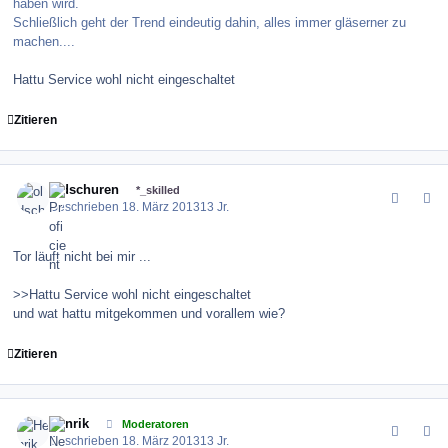
haben wird.
Schließlich geht der Trend eindeutig dahin, alles immer gläserner zu
machen....
Hattu Service wohl nicht eingeschaltet
Zitieren
comment_143433
Author stats
oldschuren
*_skilled
Geschrieben
18. März 2013
13 Jr.
Tor läuft nicht bei mir ...
>>Hattu Service wohl nicht eingeschaltet
und wat hattu mitgekommen und vorallem wie?
Zitieren
comment_143434
Author stats
Henrik
Moderatoren
Geschrieben
18. März 2013
13 Jr.