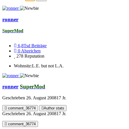
ronner
SuperMod
6,8Tsd
Beiträge
0
Abzeichen
278
Reputation
Wohnsitz:
L.E. but not L.A.
ronner
SuperMod
Geschrieben
26. August 2008
17 Jr.
comment_36774
Author stats
Geschrieben
26. August 2008
17 Jr.
comment_36774