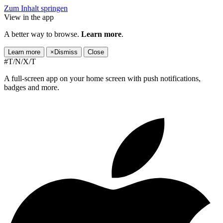
Zum Inhalt springen
View in the app
A better way to browse.
Learn more
.
Learn more
×
Dismiss
Close
#T/N/X/T
A full-screen app on your home screen with push notifications,
badges and more.