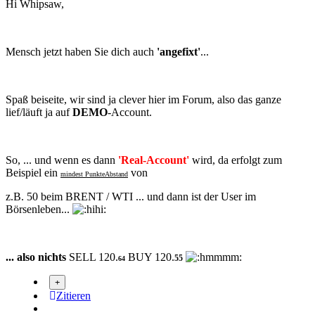
Hi Whipsaw,
Mensch jetzt haben Sie dich auch
'angefixt'
...
Spaß beiseite, wir sind ja clever hier im Forum, also das ganze
lief/läuft ja auf
DEMO
-Account.
So, ... und wenn es dann
'Real-Account'
wird, da erfolgt zum
Beispiel ein
von
mindest PunkteAbstand
z.B. 50 beim BRENT / WTI ... und dann ist der User im
Börsenleben...
... also nichts
SELL 120.
BUY 120.
55
64
Zitieren