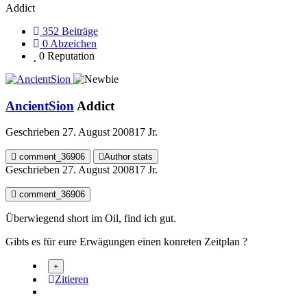
Addict
352
Beiträge
0
Abzeichen
0
Reputation
AncientSion
Addict
Geschrieben
27. August 2008
17 Jr.
comment_36906
Author stats
Geschrieben
27. August 2008
17 Jr.
comment_36906
Überwiegend short im Oil, find ich gut.
Gibts es für eure Erwägungen einen konreten Zeitplan ?
Zitieren