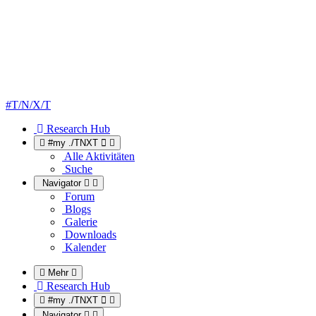
#T/N/X/T
Research Hub
#my ./TNXT
Alle Aktivitäten
Suche
Navigator
Forum
Blogs
Galerie
Downloads
Kalender
Mehr
Research Hub
#my ./TNXT
Navigator