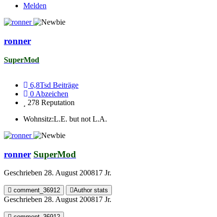
Melden
ronner
SuperMod
6,8Tsd
Beiträge
0
Abzeichen
278
Reputation
Wohnsitz:
L.E. but not L.A.
ronner
SuperMod
Geschrieben
28. August 2008
17 Jr.
comment_36912
Author stats
Geschrieben
28. August 2008
17 Jr.
comment_36912