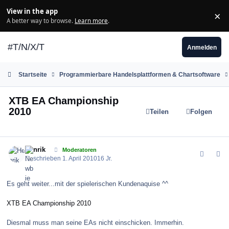
Zum Inhalt springen
View in the app
×
Di
A better way to browse.
Learn more
.
#T/N/X/T
Anmelden
Startseite
Programmierbare Handelsplattformen & Chartsoftware
XTB EA Championship
2010
Teilen
Folgen
comment_96962
Author stats
Henrik
Moderatoren
Geschrieben
1. April 2010
16 Jr.
Es geht weiter...mit der spielerischen Kundenaquise ^^
XTB EA Championship 2010
Diesmal muss man seine EAs nicht einschicken. Immerhin.