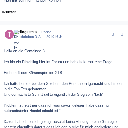
man mit 10k nicht handeln können.
Zitieren
comment_97042
Author stats
tradingkecks
Rookie
Geschrieben
3. April 2010
16 Jr.
Hallo an die Gemeinde ;)
Ich bin ein Frischling hier im Forum und hab direkt mal eine Frage.....
Es betrifft das Börsenspiel bei XTB
Ich hatte bereits bei dem Spiel um den Porsche mitgemacht und bin dort
in die Top Ten gekommen....
Und der nächste Schritt sollte eigentlich der Sieg sein *lach*
Problem ist jetzt nur dass ich was davon gelesen habe dass nur
automatisierter Handel erlaubt ist!?
Davon hab ich ehrlich gesagt absolut keine Ahnung, meine Strategie
besteht eigentlich daraus dass ich den MArkt für mich analysiere und