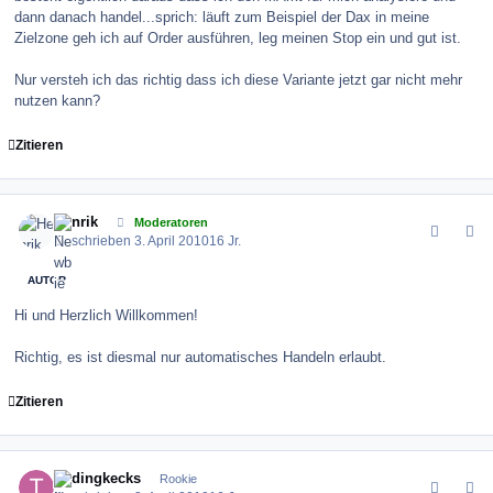
dann danach handel...sprich: läuft zum Beispiel der Dax in meine
Zielzone geh ich auf Order ausführen, leg meinen Stop ein und gut ist.
Nur versteh ich das richtig dass ich diese Variante jetzt gar nicht mehr
nutzen kann?
Zitieren
comment_97043
Author stats
Henrik
Moderatoren
Geschrieben
3. April 2010
16 Jr.
AUTOR
Hi und Herzlich Willkommen!
Richtig, es ist diesmal nur automatisches Handeln erlaubt.
Zitieren
comment_97044
Author stats
tradingkecks
Rookie