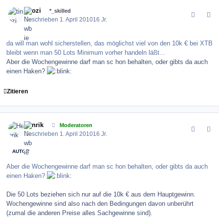
comment_96977
Author stats
tinozi
*_skilled
Geschrieben
1. April 2010
16 Jr.
da will man wohl sicherstellen, das möglichst viel von den 10k € bei XTB
bleibt wenn man 50 Lots Minimum vorher handeln läßt...
Aber die Wochengewinne darf man sc hon behalten, oder gibts da auch
einen Haken?
Zitieren
comment_96978
Author stats
Henrik
Moderatoren
Geschrieben
1. April 2010
16 Jr.
AUTOR
Aber die Wochengewinne darf man sc hon behalten, oder gibts da auch
einen Haken?
Die 50 Lots beziehen sich nur auf die 10k € aus dem Hauptgewinn.
Wochengewinne sind also nach den Bedingungen davon unberührt
(zumal die anderen Preise alles Sachgewinne sind).