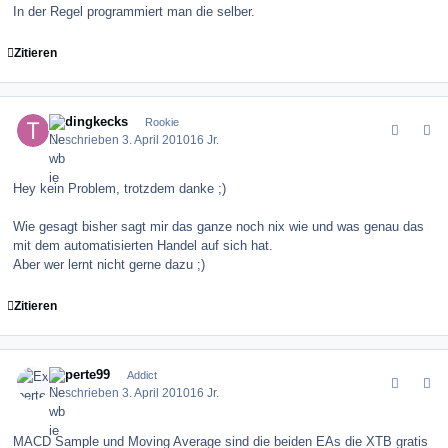
In der Regel programmiert man die selber.
Zitieren
comment_97051
Author stats
tradingkecks
Rookie
Geschrieben
3. April 2010
16 Jr.
Hey kein Problem, trotzdem danke ;)
Wie gesagt bisher sagt mir das ganze noch nix wie und was genau das
mit dem automatisierten Handel auf sich hat.
Aber wer lernt nicht gerne dazu ;)
Zitieren
comment_97052
Author stats
Experte99
Addict
Geschrieben
3. April 2010
16 Jr.
MACD Sample und Moving Average sind die beiden EAs die XTB gratis