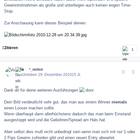
Gewinnmitnahmen als große und unterliegen auch keinen engen Time-
Stop.
Zur Anschauung kann dieses Beispiel dienen:
Zitieren
1
comment_109397
Author stats
Vola
*_skilled
Geschrieben
29. Dezember 2010
15 Jr.
Dank dir für deine weiteren Ausführungen
Dein Bild verdeutlicht sehr gut, das man aus einem Winner
niemals
einen Looser machen sollte.
Wenn überhaupt dann allerhöchstens dadurch das man beim Einstand
ausgestoppt wird und die Gebühren/Spread am Hals hat.
Aber selbst dies muß nicht unbedingt sein wenn man sich mit nur 1 oder
2 Pips Gewinn zufrieden gibt und einen neuen Entry abwartet.