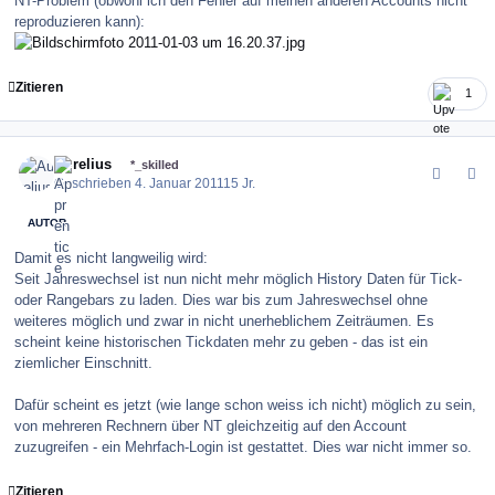
NT-Problem (obwohl ich den Fehler auf meinen anderen Accounts nicht
reproduzieren kann):
Zitieren
1
comment_109745
Author stats
Aurelius
*_skilled
Geschrieben
4. Januar 2011
15 Jr.
AUTOR
Damit es nicht langweilig wird:
Seit Jahreswechsel ist nun nicht mehr möglich History Daten für Tick-
oder Rangebars zu laden. Dies war bis zum Jahreswechsel ohne
weiteres möglich und zwar in nicht unerheblichem Zeiträumen. Es
scheint keine historischen Tickdaten mehr zu geben - das ist ein
ziemlicher Einschnitt.
Dafür scheint es jetzt (wie lange schon weiss ich nicht) möglich zu sein,
von mehreren Rechnern über NT gleichzeitig auf den Account
zuzugreifen - ein Mehrfach-Login ist gestattet. Dies war nicht immer so.
Zitieren