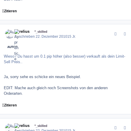
Zitieren
comment_109133
Author stats
Aurelius
*_skilled
Geschrieben
22. Dezember 2010
15 Jr.
AUTOR
Wieso? Du hasst um 0.1 pip höher (also besser) verkauft als dein Limit-
Sell Preis..
Ja, sorry sehe es schicke ein neues Beispiel.
EDIT: Mache auch gleich noch Screenshots von den anderen
Orderarten.
Zitieren
comment_109135
Author stats
Aurelius
*_skilled
Geschrieben
22. Dezember 2010
15 Jr.