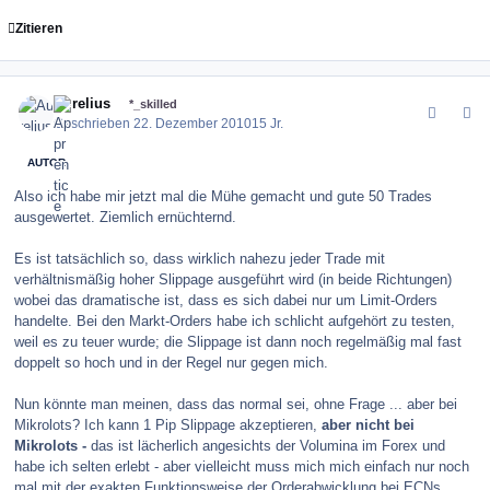
Zitieren
comment_109112
Author stats
Aurelius
*_skilled
Geschrieben
22. Dezember 2010
15 Jr.
AUTOR
Also ich habe mir jetzt mal die Mühe gemacht und gute 50 Trades
ausgewertet. Ziemlich ernüchternd.
Es ist tatsächlich so, dass wirklich nahezu jeder Trade mit
verhältnismäßig hoher Slippage ausgeführt wird (in beide Richtungen)
wobei das dramatische ist, dass es sich dabei nur um Limit-Orders
handelte. Bei den Markt-Orders habe ich schlicht aufgehört zu testen,
weil es zu teuer wurde; die Slippage ist dann noch regelmäßig mal fast
doppelt so hoch und in der Regel nur gegen mich.
Nun könnte man meinen, dass das normal sei, ohne Frage ... aber bei
Mikrolots? Ich kann 1 Pip Slippage akzeptieren,
aber nicht bei
Mikrolots -
das ist lächerlich angesichts der Volumina im Forex und
habe ich selten erlebt - aber vielleicht muss mich mich einfach nur noch
mal mit der exakten Funktionsweise der Orderabwicklung bei ECNs