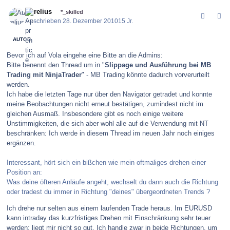
comment_109391
Author stats
Aurelius
*_skilled
Geschrieben
28. Dezember 2010
15 Jr.
AUTOR
Bevor ich auf Vola eingehe eine Bitte an die Admins:
Bitte benennt den Thread um in "
Slippage und Ausführung bei MB
Trading mit NinjaTrader
" - MB Trading könnte dadurch vorverurteilt
werden.
Ich habe die letzten Tage nur über den Navigator getradet und konnte
meine Beobachtungen nicht erneut bestätigen, zumindest nicht im
gleichen Ausmaß. Insbesondere gibt es noch einige weitere
Unstimmigkeiten, die sich aber wohl alle auf die Verwendung mit NT
beschränken: Ich werde in diesem Thread im neuen Jahr noch einiges
ergänzen.
Interessant, hört sich ein bißchen wie mein oftmaliges drehen einer
Position an:
Was deine öfteren Anläufe angeht, wechselt du dann auch die Richtung
oder tradest du immer in Richtung "deines" übergeordneten Trends ?
Ich drehe nur selten aus einem laufenden Trade heraus. Im EURUSD
kann intraday das kurzfristiges Drehen mit Einschränkung sehr teuer
werden; liegt mir nicht so gut. Ich handle zwar in beide Richtungen, um