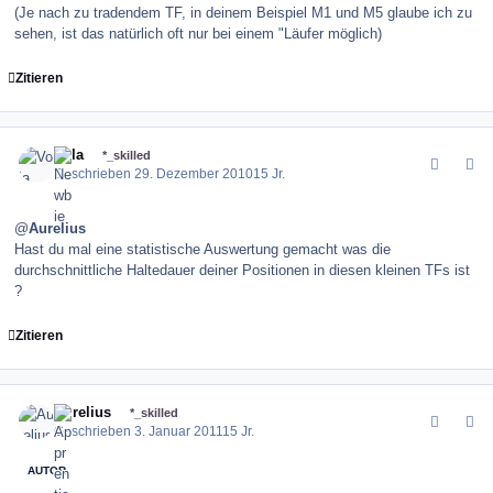
(Je nach zu tradendem TF, in deinem Beispiel M1 und M5 glaube ich zu
sehen, ist das natürlich oft nur bei einem "Läufer möglich)
Zitieren
comment_109427
Author stats
Vola
*_skilled
Geschrieben
29. Dezember 2010
15 Jr.
@
Aurelius
Hast du mal eine statistische Auswertung gemacht was die
durchschnittliche Haltedauer deiner Positionen in diesen kleinen TFs ist
?
Zitieren
comment_109717
Author stats
Aurelius
*_skilled
Geschrieben
3. Januar 2011
15 Jr.
AUTOR