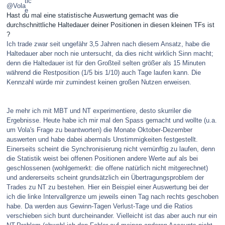
@Vola
Hast du mal eine statistische Auswertung gemacht was die
durchschnittliche Haltedauer deiner Positionen in diesen kleinen TFs ist
?
Ich trade zwar seit ungefähr 3,5 Jahren nach diesem Ansatz, habe die
Haltedauer aber noch nie untersucht, da dies nicht wirklich Sinn macht;
denn die Haltedauer ist für den Großteil selten größer als 15 Minuten
während die Restposition (1/5 bis 1/10) auch Tage laufen kann. Die
Kennzahl würde mir zumindest keinen großen Nutzen erweisen.
Je mehr ich mit MBT und NT experimentiere, desto skurriler die
Ergebnisse. Heute habe ich mir mal den Spass gemacht und wollte (u.a.
um Vola's Frage zu beantworten) die Monate Oktober-Dezember
auswerten und habe dabei abermals Unstimmigkeiten festgestellt.
Einerseits scheint die Synchronisierung nicht vernünftig zu laufen, denn
die Statistik weist bei offenen Positionen andere Werte auf als bei
geschlossenen (wohlgemerkt: die offene natürlich nicht mitgerechnet)
und andererseits scheint grundsätzlich ein Übertragungsproblem der
Trades zu NT zu bestehen. Hier ein Beispiel einer Auswertung bei der
ich die linke Intervallgrenze um jeweils einen Tag nach rechts geschoben
habe. Da werden aus Gewinn-Tagen Verlust-Tage und die Ratios
verschieben sich bunt durcheinander. Vielleicht ist das aber auch nur ein