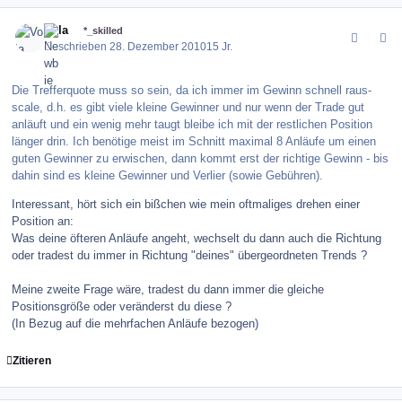
comment_109366
Author stats
Vola
*_skilled
Geschrieben
28. Dezember 2010
15 Jr.
Die Trefferquote muss so sein, da ich immer im Gewinn schnell raus-
scale, d.h. es gibt viele kleine Gewinner und nur wenn der Trade gut
anläuft und ein wenig mehr taugt bleibe ich mit der restlichen Position
länger drin. Ich benötige meist im Schnitt maximal 8 Anläufe um einen
guten Gewinner zu erwischen, dann kommt erst der richtige Gewinn - bis
dahin sind es kleine Gewinner und Verlier (sowie Gebühren).
Interessant, hört sich ein bißchen wie mein oftmaliges drehen einer
Position an:
Was deine öfteren Anläufe angeht, wechselt du dann auch die Richtung
oder tradest du immer in Richtung "deines" übergeordneten Trends ?
Meine zweite Frage wäre, tradest du dann immer die gleiche
Positionsgröße oder veränderst du diese ?
(In Bezug auf die mehrfachen Anläufe bezogen)
Zitieren