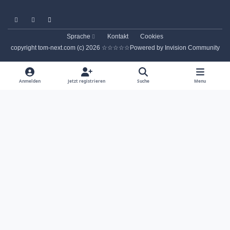
Light Mode
Dark Mode
System Preference
Sprache
Kontakt
Cookies
copyright tom-next.com (c) 2026 ☆☆☆☆☆
Powered by
Invision Community
Anmelden
Jetzt registrieren
Suche
Menu