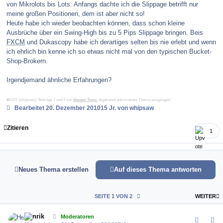
von Mikrolots bis Lots. Anfangs dachte ich die Slippage betrifft nur
meine großen Positionen, dem ist aber nicht so!
Heute habe ich wieder beobachten können, dass schon kleine
Ausbrüche über ein Swing-High bis zu 5 Pips Slippage bringen. Beis
FXCM
und Dukascopy habe ich derartiges selten bis nie erlebt und wenn
ich ehrlich bin kenne ich so etwas nicht mal von den typischen Bucket-
Shop-Brokern.
Irgendjemand ähnliche Erfahrungen?
#EDIT {whipsaw}: Beiträge 1 und 2 von
diesem Topic
abgetrennt und in neues Thema ausgelagert
Bearbeitet
20. Dezember 2010
15 Jr.
von whipsaw
Zitieren
1
Neues Thema erstellen
Auf dieses Thema antworten
L
SEITE 1 VON 2
WEITER
comment_109055
Author stats
Henrik
Moderatoren