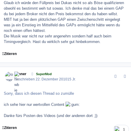
Glaub ich würde den Füllpreis bei Dukas nicht so als Böse qualifizieren
obwohl es bestimmt weh tut sowas. Ich denke mal das bei einem GAP
du bei jedem Broker nicht den Preis bekommst den du haben willst.
MBT hat ja bei dem plötzlichen GAP einen Zwischenschritt eingelegt
was ja ein Einstieg im Mittelfeld des GAPs ermöglicht hätte wenn du
noch einen offen hättest.
Die Musik war nicht nur sehr angenehm sondern half auch beim
Timingvergleich. Hast du wirklich sehr gut hinbekommen.
Zitieren
comment_109142
Author stats
ronner
SuperMod
Geschrieben
22. Dezember 2010
15 Jr.
Sorry, dass ich diesen Thread so zumülle
ich sehe hier nur wertvollen Content
Danke fürs Posten des Videos (und der anderen dort ;))
Zitieren
1