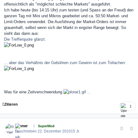
offensichtlich als "möglichst schlechte Markets" ausgeführt.
Ich habe heute (bis 14:15 Uhr) zum testen (und Spass an der Freud) den
ganzen Tag mit Mini und Mikros gearbeitet und ca. 50:50 Market- und
Limit-Orders verwendet. Die Ausführung der Market-Orders ist immer
grauenhaft, selbst wenn sich der Markt in engster Range bewegt. So
sieht das dann aus:
Die Trefferquote glänzt:
... aber das Verhältnis der Gebühren zum Gewinn ist zum Totlachen:
Was für eine Zeitverschwendung
...
Zitieren
1
comment_109123
Author stats
ronner
SuperMod
Geschrieben
22. Dezember 2010
15 Jr.