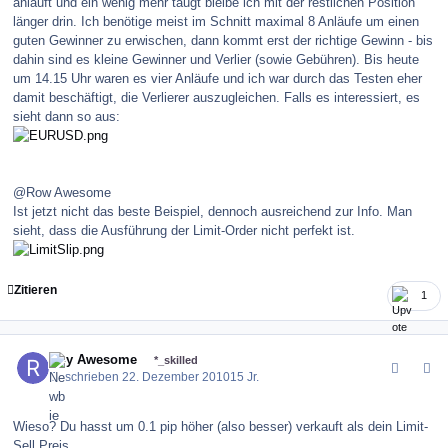
anläuft und ein wenig mehr taugt bleibe ich mit der restlichen Position
länger drin. Ich benötige meist im Schnitt maximal 8 Anläufe um einen
guten Gewinner zu erwischen, dann kommt erst der richtige Gewinn - bis
dahin sind es kleine Gewinner und Verlier (sowie Gebühren). Bis heute
um 14.15 Uhr waren es vier Anläufe und ich war durch das Testen eher
damit beschäftigt, die Verlierer auszugleichen. Falls es interessiert, es
sieht dann so aus:
@Row Awesome
Ist jetzt nicht das beste Beispiel, dennoch ausreichend zur Info. Man
sieht, dass die Ausführung der Limit-Order nicht perfekt ist.
Zitieren
1
comment_109131
Author stats
Roy Awesome
*_skilled
Geschrieben
22. Dezember 2010
15 Jr.
Wieso? Du hasst um 0.1 pip höher (also besser) verkauft als dein Limit-
Sell Preis..