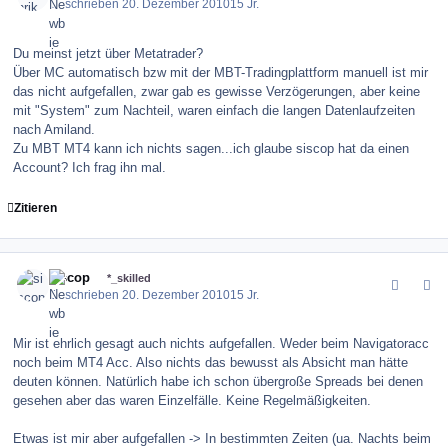
Geschrieben
20. Dezember 2010
15 Jr.
Du meinst jetzt über Metatrader?
Über MC automatisch bzw mit der MBT-Tradingplattform manuell ist mir
das nicht aufgefallen, zwar gab es gewisse Verzögerungen, aber keine
mit "System" zum Nachteil, waren einfach die langen Datenlaufzeiten
nach Amiland.
Zu MBT MT4 kann ich nichts sagen...ich glaube siscop hat da einen
Account? Ich frag ihn mal.
Zitieren
comment_109059
Author stats
siscop
*_skilled
Geschrieben
20. Dezember 2010
15 Jr.
Mir ist ehrlich gesagt auch nichts aufgefallen. Weder beim Navigatoracc
noch beim MT4 Acc. Also nichts das bewusst als Absicht man hätte
deuten können. Natürlich habe ich schon übergroße Spreads bei denen
gesehen aber das waren Einzelfälle. Keine Regelmäßigkeiten.
Etwas ist mir aber aufgefallen -> In bestimmten Zeiten (ua. Nachts beim