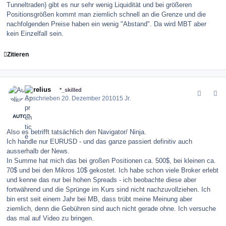
Tunneltraden) gibt es nur sehr wenig Liquidität und bei größeren
Positionsgrößen kommt man ziemlich schnell an die Grenze und die
nachfolgenden Preise haben ein wenig "Abstand". Da wird MBT aber
kein Einzelfall sein.
Zitieren
comment_109063
Author stats
Aurelius
*_skilled
Geschrieben
20. Dezember 2010
15 Jr.
AUTOR
Also es betrifft tatsächlich den Navigator/ Ninja.
Ich handle nur EURUSD - und das ganze passiert definitiv auch
ausserhalb der News.
In Summe hat mich das bei großen Positionen ca. 500$, bei kleinen ca.
70$ und bei den Mikros 10$ gekostet. Ich habe schon viele Broker erlebt
und kenne das nur bei hohen Spreads - ich beobachte diese aber
fortwährend und die Sprünge im Kurs sind nicht nachzuvollziehen. Ich
bin erst seit einem Jahr bei MB, dass trübt meine Meinung aber
ziemlich, denn die Gebühren sind auch nicht gerade ohne. Ich versuche
das mal auf Video zu bringen.