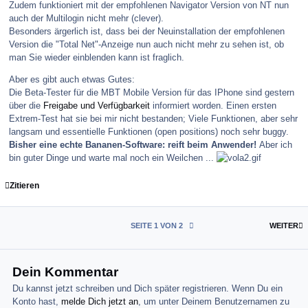
Zudem funktioniert mit der empfohlenen Navigator Version von NT nun
auch der Multilogin nicht mehr (clever).
Besonders ärgerlich ist, dass bei der Neuinstallation der empfohlenen
Version die "Total Net"-Anzeige nun auch nicht mehr zu sehen ist, ob
man Sie wieder einblenden kann ist fraglich.
Aber es gibt auch etwas Gutes:
Die Beta-Tester für die MBT Mobile Version für das IPhone sind gestern
über die
Freigabe und Verfügbarkeit
informiert worden. Einen ersten
Extrem-Test hat sie bei mir nicht bestanden; Viele Funktionen, aber sehr
langsam und essentielle Funktionen (open positions) noch sehr buggy.
Bisher eine echte Bananen-Software: reift beim Anwender!
Aber ich
bin guter Dinge und warte mal noch ein Weilchen ...
Zitieren
L
SEITE 1 VON 2
WEITER
Dein Kommentar
Du kannst jetzt schreiben und Dich später registrieren. Wenn Du ein
Konto hast,
melde Dich jetzt an
, um unter Deinem Benutzernamen zu