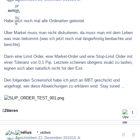
AUTOR
Habe jetzt noch mal alle Orderarten getestet.
Über Market muss man nicht diskutieren, da muss man mit dem Leben
was man bekommt (was ich jetzt noch mal längerfristig beobachte und
berichte).
Dann eine Limit Order, eine Market-Order und eine Stop-Limit Order mit
einer Toleranz von 0,1 Pip. Letztere scheinen übrigens exakt zu laufen,
eignen sich aber natürlich nicht für den Exit.
Den folgenden Screenshot habe ich jetzt an MBT geschickt und
angefragt, wie diese Abweichungen zu erklären sind. Stay tuned ...
Zitieren
1
comment_109136
Author stats
Aurelius
*_skilled
Geschrieben
22. Dezember 2010
15 Jr.