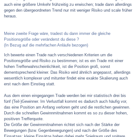
auch eine größere Umkehr frühzeitig zu erwischen; trade dann allerdings
gegen den übergeordneten Trend nur mit weniger Risiko und scale früher
heraus.
Meine zweite Frage wäre, tradest du dann immer die gleiche
Positionsgröße oder veränderst du diese ?
(In Bezug auf die mehrfachen Anläufe bezogen)
Ich bewerte einen Trade nach verschiedenen Kriterien um die
Positionsgröße und Risiko zu bestimmen; ist es ein Trade mit einer
hohen Trefferwahrscheinlichkeit, ist die Position groß, sonst
dementsprechend kleiner. Das Risiko wird ähnlich angepasst, allerdings
wesentlich komplexer und mitunter findet eine exakte Skalierung auch
erst nach dem Einstieg statt.
Aus dem einen eingegangen Trade werden bei mir statistisch drei bis
fünf (Teil-)Gewinner. Im Verlustfall kommt es dadurch auch häufig vor,
das eine Position am Anfang verloren geht und die restlichen gewinnen.
Durch die schnellen Gewinnmitnahmen kommt es so zu dieser hohen,
positiven Trefferquote.
Die Größe der Gewinnmitnahmen richtet sich nach der Stärke der
Bewegungen (bzw. Gegenbewegungen) und nach der Größe des
Einsatzes; kleine Einsätze haben dabei mehr Spielraum und spätere