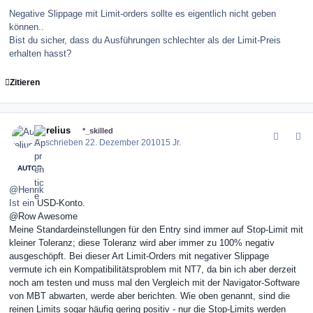
Negative Slippage mit Limit-orders sollte es eigentlich nicht geben
können..
Bist du sicher, dass du Ausführungen schlechter als der Limit-Preis
erhalten hasst?
Zitieren
comment_109122
Author stats
Aurelius
*_skilled
Geschrieben
22. Dezember 2010
15 Jr.
AUTOR
@Henrik
Ist ein
USD-Konto.
@Row Awesome
Meine Standardeinstellungen für den Entry sind immer auf Stop-Limit mit
kleiner Toleranz; diese Toleranz wird aber immer zu 100% negativ
ausgeschöpft. Bei dieser Art Limit-Orders mit negativer Slippage
vermute ich ein Kompatibilitätsproblem mit NT7, da bin ich aber derzeit
noch am testen und muss mal den Vergleich mit der Navigator-Software
von MBT abwarten, werde aber berichten. Wie oben genannt, sind die
reinen Limits sogar häufig gering positiv - nur die Stop-Limits werden