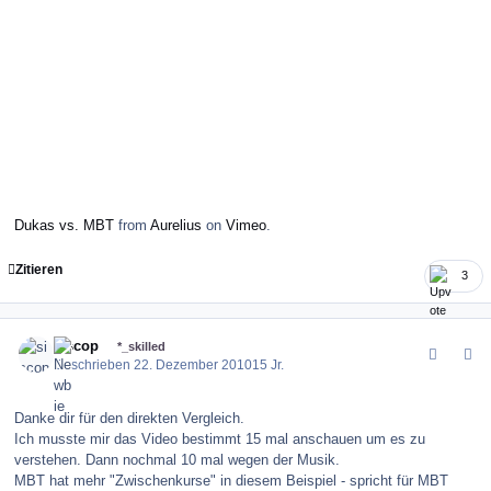
Dukas vs. MBT
from
Aurelius
on
Vimeo
.
Zitieren
3
comment_109140
Author stats
siscop
*_skilled
Geschrieben
22. Dezember 2010
15 Jr.
Danke dir für den direkten Vergleich.
Ich musste mir das Video bestimmt 15 mal anschauen um es zu
verstehen. Dann nochmal 10 mal wegen der Musik.
MBT hat mehr "Zwischenkurse" in diesem Beispiel - spricht für MBT