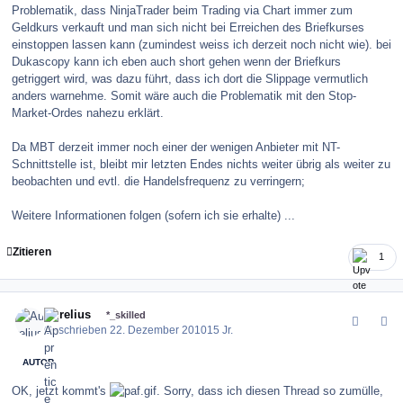
Problematik, dass NinjaTrader beim Trading via Chart immer zum
Geldkurs verkauft und man sich nicht bei Erreichen des Briefkurses
einstoppen lassen kann (zumindest weiss ich derzeit noch nicht wie). bei
Dukascopy kann ich eben auch short gehen wenn der Briefkurs
getriggert wird, was dazu führt, dass ich dort die Slippage vermutlich
anders warnehme. Somit wäre auch die Problematik mit den Stop-
Market-Ordes nahezu erklärt.
Da MBT derzeit immer noch einer der wenigen Anbieter mit NT-
Schnittstelle ist, bleibt mir letzten Endes nichts weiter übrig als weiter zu
beobachten und evtl. die Handelsfrequenz zu verringern;
Weitere Informationen folgen (sofern ich sie erhalte) ...
Zitieren
1
comment_109137
Author stats
Aurelius
*_skilled
Geschrieben
22. Dezember 2010
15 Jr.
AUTOR
OK, jetzt kommt's
. Sorry, dass ich diesen Thread so zumülle,