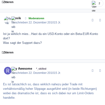
Zitieren
2
comment_109113
Author stats
Henrik
Moderatoren
Geschrieben
22. Dezember 2010
15 Jr.
Ist ja wirklich mies...Hast du ein USD-Konto oder ein Beta-EUR-Konto
dort?
Was sagt der Support dazu?
Zitieren
comment_109121
Author stats
Roy Awesome
*_skilled
Geschrieben
22. Dezember 2010
15 Jr.
Es ist tatsächlich so, dass wirklich nahezu jeder Trade mit
verhältnismäßig hoher Slippage ausgeführt wird (in beide Richtungen)
wobei das dramatische ist, dass es sich dabei nur um Limit-Orders
handelte.