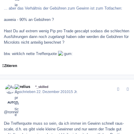
... aber das Verhältnis der Gebühren zum Gewinn ist zum Totlachen:
auweia - 90% an Gebühren ?
Hast Du auf extrem wenig Pip pro Trade gescalpt sodass die schlechten
Ausführungen dann noch zugelangt haben oder werden die Gebühren für
Microlots nicht anteilig berechnet ?
btw. wirklich nette Trefferquote
Zitieren
comment_109128
Author stats
Aurelius
*_skilled
Geschrieben
22. Dezember 2010
15 Jr.
AUTOR
@ronner
Die Trefferquote muss so sein, da ich immer im Gewinn schnell raus-
scale, d.h. es gibt viele kleine Gewinner und nur wenn der Trade gut