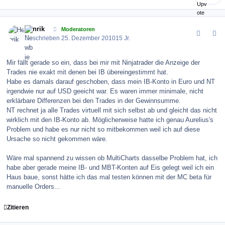
comment_109238
Author stats
Henrik
Moderatoren
Geschrieben
25. Dezember 2010
15 Jr.
Mir fällt gerade so ein, dass bei mir mit Ninjatrader die Anzeige der
Trades nie exakt mit denen bei IB übereingestimmt hat.
Habe es damals darauf geschoben, dass mein IB-Konto in Euro und NT
irgendwie nur auf USD geeicht war. Es waren immer minimale, nicht
erklärbare Differenzen bei den Trades in der Gewinnsumme.
NT rechnet ja alle Trades virtuell mit sich selbst ab und gleicht das nicht
wirklich mit den IB-Konto ab. Möglicherweise hatte ich genau Aurelius's
Problem und habe es nur nicht so mitbekommen weil ich auf diese
Ursache so nicht gekommen wäre.
Wäre mal spannend zu wissen ob MultiCharts dasselbe Problem hat, ich
habe aber gerade meine IB- und MBT-Konten auf Eis gelegt weil ich ein
Haus baue, sonst hätte ich das mal testen können mit der MC beta für
manuelle Orders...
Zitieren