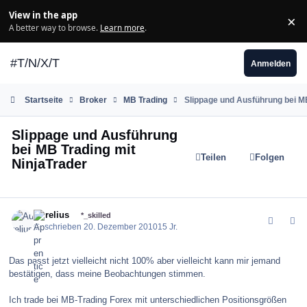
Zum Inhalt springen
View in the app
×
Di
A better way to browse.
Learn more
.
#T/N/X/T
Anmelden
Startseite
Broker
MB Trading
Slippage und Ausführung bei MB
Slippage und Ausführung
bei MB Trading mit
Teilen
Folgen
NinjaTrader
comment_109026
Author stats
Aurelius
*_skilled
Geschrieben
20. Dezember 2010
15 Jr.
Das passt jetzt vielleicht nicht 100% aber vielleicht kann mir jemand
bestätigen, dass meine Beobachtungen stimmen.
Ich trade bei MB-Trading Forex mit unterschiedlichen Positionsgrößen