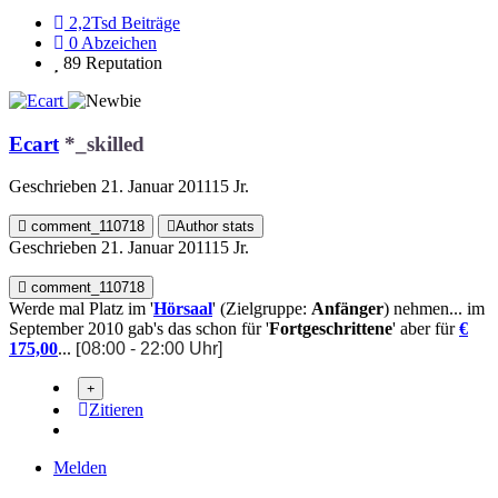
2,2Tsd
Beiträge
0
Abzeichen
89
Reputation
Ecart
*_skilled
Geschrieben
21. Januar 2011
15 Jr.
comment_110718
Author stats
Geschrieben
21. Januar 2011
15 Jr.
comment_110718
Werde mal Platz im '
Hörsaal
' (Zielgruppe:
Anfänger
) nehmen... im
September 2010 gab's das schon für '
Fortgeschrittene
' aber für
€
175,00
... [
08:00 - 22:00 Uhr]
Zitieren
Melden