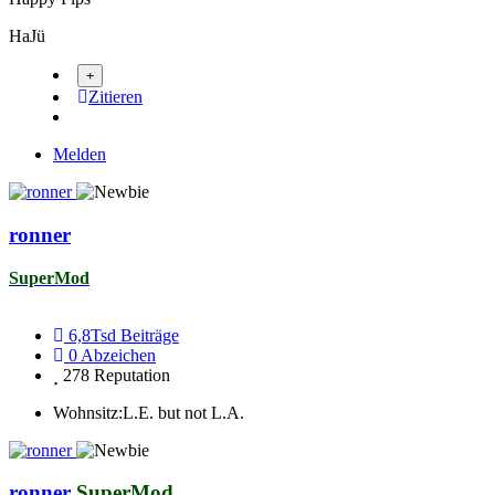
HaJü
Zitieren
Melden
ronner
SuperMod
6,8Tsd
Beiträge
0
Abzeichen
278
Reputation
Wohnsitz:
L.E. but not L.A.
ronner
SuperMod