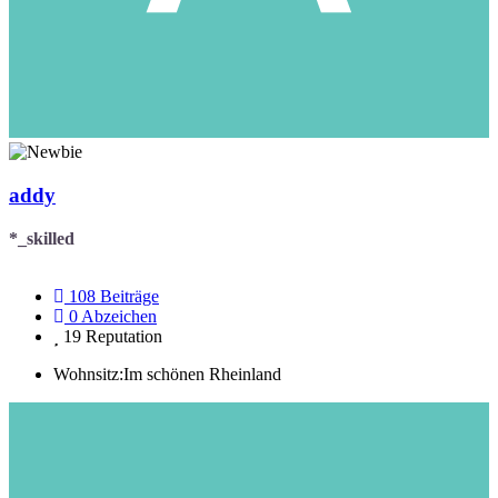
addy
*_skilled
108
Beiträge
0
Abzeichen
19
Reputation
Wohnsitz:
Im schönen Rheinland