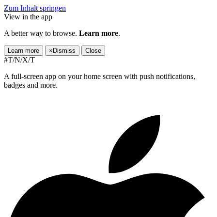
Zum Inhalt springen
View in the app
A better way to browse.
Learn more
.
Learn more
×
Dismiss
Close
#T/N/X/T
A full-screen app on your home screen with push notifications,
badges and more.