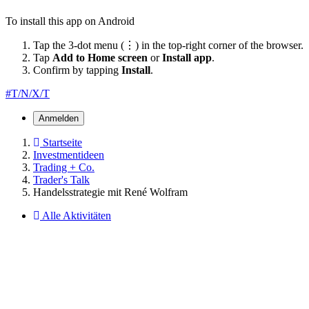
To install this app on Android
Tap the 3-dot menu (⋮) in the top-right corner of the browser.
Tap
Add to Home screen
or
Install app
.
Confirm by tapping
Install
.
#T/N/X/T
Anmelden
Startseite
Investmentideen
Trading + Co.
Trader's Talk
Handelsstrategie mit René Wolfram
Alle Aktivitäten