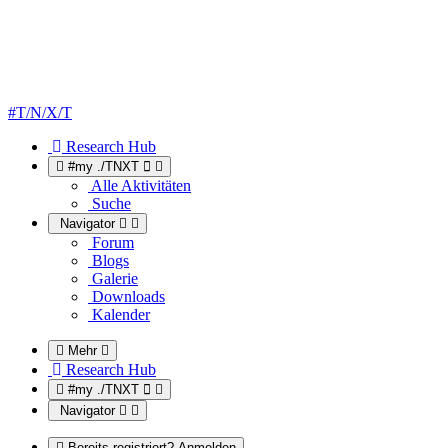
#T/N/X/T
Research Hub
#my ./TNXT
Alle Aktivitäten
Suche
Navigator
Forum
Blogs
Galerie
Downloads
Kalender
Mehr
Research Hub
#my ./TNXT
Navigator
Bereits registriert? Anmelden