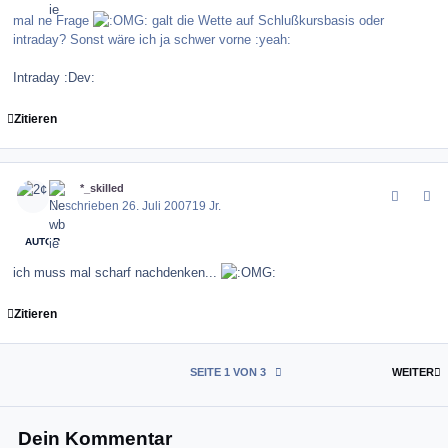
mal ne Frage
galt die Wette auf Schlußkursbasis oder
intraday? Sonst wäre ich ja schwer vorne :yeah:
Intraday :Dev:
Zitieren
comment_12040
Author stats
2¢
*_skilled
Geschrieben
26. Juli 2007
19 Jr.
AUTOR
ich muss mal scharf nachdenken...
Zitieren
L
SEITE 1 VON 3
WEITER
Dein Kommentar