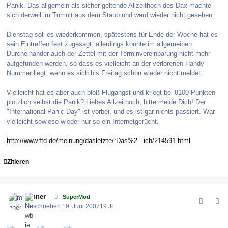
Panik. Das allgemein als sicher geltende Allzeithoch des Dax machte
sich derweil im Tumult aus dem Staub und ward wieder nicht gesehen.
Dienstag soll es wiederkommen, spätestens für Ende der Woche hat es
sein Eintreffen fest zugesagt, allerdings konnte im allgemeinen
Durcheinander auch der Zettel mit der Terminvereinbarung nicht mehr
aufgefunden werden, so dass es vielleicht an der verlorenen Handy-
Nummer liegt, wenn es sich bis Freitag schon wieder nicht meldet.
Vielleicht hat es aber auch bloß Flugangst und kriegt bei 8100 Punkten
plötzlich selbst die Panik? Liebes Allzeithoch, bitte melde Dich! Der
"International Panic Day" ist vorbei, und es ist gar nichts passiert. War
vielleicht sowieso wieder nur so ein Internetgerücht.
http://www.ftd.de/meinung/dasletzte/:Das%2...ich/214591.html
Zitieren
comment_10367
Author stats
ronner
SuperMod
Geschrieben
19. Juni 2007
19 Jr.