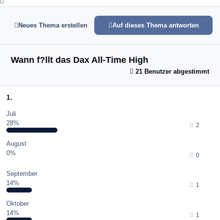
Expand topic overview
Neues Thema erstellen
Auf dieses Thema antworten
Wann f?llt das Dax All-Time High
21 Benutzer abgestimmt
1.
Juli
28%
2
August
0%
0
September
14%
1
Oktober
14%
1