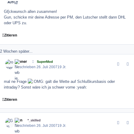
AUTOR
Gl[ckwunsch allen zusammen!
Gun, schicke mir deine Adresse per PM, den Lutscher stellt dann DHL
oder UPS zu.
Zitieren
2 Wochen später...
comment_12038
Author stats
ronner
SuperMod
Geschrieben
26. Juli 2007
19 Jr.
mal ne Frage
galt die Wette auf Schlußkursbasis oder
intraday? Sonst wäre ich ja schwer vorne :yeah:
Zitieren
comment_12039
Author stats
Gun
*_skilled
Geschrieben
26. Juli 2007
19 Jr.