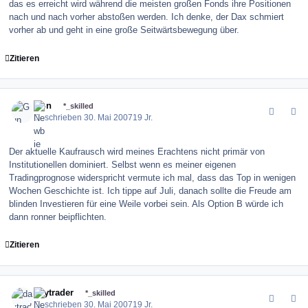
das es erreicht wird während die meisten großen Fonds ihre Positionen
nach und nach vorher abstoßen werden. Ich denke, der Dax schmiert
vorher ab und geht in eine große Seitwärtsbewegung über.
Zitieren
comment_9425
Author stats
Gun
*_skilled
Geschrieben
30. Mai 2007
19 Jr.
Der aktuelle Kaufrausch wird meines Erachtens nicht primär von
Institutionellen dominiert. Selbst wenn es meiner eigenen
Tradingprognose widerspricht vermute ich mal, dass das Top in wenigen
Wochen Geschichte ist. Ich tippe auf Juli, danach sollte die Freude am
blinden Investieren für eine Weile vorbei sein. Als Option B würde ich
dann ronner beipflichten.
Zitieren
comment_9429
Author stats
daytrader
*_skilled
Geschrieben
30. Mai 2007
19 Jr.