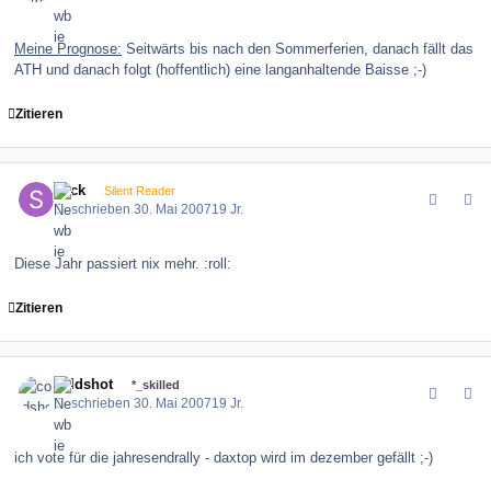
Meine Prognose:
Seitwärts bis nach den Sommerferien, danach fällt das
ATH und danach folgt (hoffentlich) eine langanhaltende Baisse ;-)
Zitieren
comment_9435
Author stats
sl!ck
Silent Reader
Geschrieben
30. Mai 2007
19 Jr.
Diese Jahr passiert nix mehr. :roll:
Zitieren
comment_9442
Author stats
coldshot
*_skilled
Geschrieben
30. Mai 2007
19 Jr.
ich vote für die jahresendrally - daxtop wird im dezember gefällt ;-)