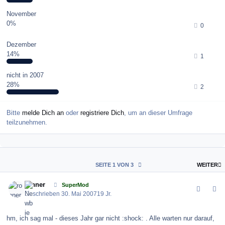
November
0%
0
Dezember
14%
1
nicht in 2007
28%
2
Bitte
melde Dich an
oder
registriere Dich
, um an dieser Umfrage
teilzunehmen.
L
SEITE 1 VON 3
WEITER
comment_9424
Author stats
ronner
SuperMod
Geschrieben
30. Mai 2007
19 Jr.
hm, ich sag mal - dieses Jahr gar nicht :shock: . Alle warten nur darauf,