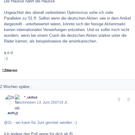
Die Hausse nährt die Hausse
Ungeachtet des überall verbreiteten Optimismus sehe ich viele
Parallelen zu '01 ff. Selbst wenn die deutschen Aktien -wie in dem Artikel
dargestellt - unterbewertet wären, könnte sich der hiesige Aktienmarkt
keinen internationalen Verwerfungen entziehen. Und es sollte mich nicht
wundern, wenn bei einem Crash die deutschen Aktien stärker unter die
Räder kämen, als beispielsweise die amerikanischen.
q.e.d
;-)
Zitieren
2 Wochen später...
comment_10062
Author stats
2¢
*_skilled
Geschrieben
13. Juni 2007
19 Jr.
AUTOR
@2c - wo kann für Juni gevotet werden ;-)
Ich ändere den Poll gerne für dich ab 8)