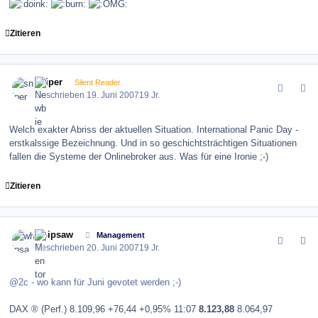
Zitieren
comment_10369
Author stats
sniper
Silent Reader
Geschrieben
19. Juni 2007
19 Jr.
Welch exakter Abriss der aktuellen Situation. International Panic Day -
erstkalssige Bezeichnung. Und in so geschichtsträchtigen Situationen
fallen die Systeme der Onlinebroker aus. Was für eine Ironie ;-)
Zitieren
comment_10417
Author stats
whipsaw
Management
Geschrieben
20. Juni 2007
19 Jr.
@2c - wo kann für Juni gevotet werden ;-)
DAX ® (Perf.) 8.109,96 +76,44 +0,95% 11:07
8.123,88
8.064,97