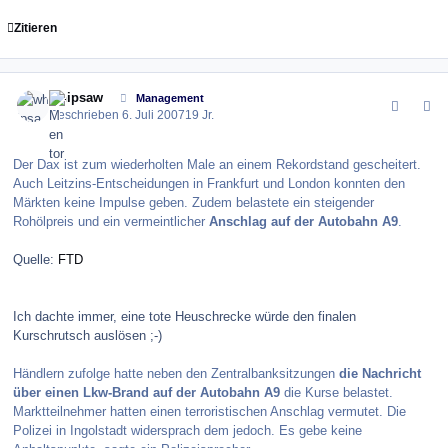
Zitieren
comment_11144
Author stats
whipsaw
Management
Geschrieben
6. Juli 2007
19 Jr.
Der Dax ist zum wiederholten Male an einem Rekordstand gescheitert.
Auch Leitzins-Entscheidungen in Frankfurt und London konnten den
Märkten keine Impulse geben. Zudem belastete ein steigender
Rohölpreis und ein vermeintlicher
Anschlag auf der Autobahn A9
.
Quelle:
FTD
Ich dachte immer, eine tote Heuschrecke würde den finalen
Kurschrutsch auslösen ;-)
Händlern zufolge hatte neben den Zentralbanksitzungen
die Nachricht
über einen Lkw-Brand auf der Autobahn A9
die Kurse belastet.
Marktteilnehmer hatten einen terroristischen Anschlag vermutet. Die
Polizei in Ingolstadt widersprach dem jedoch. Es gebe keine