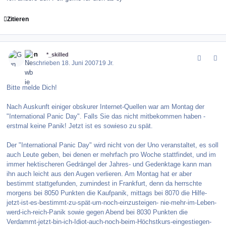
Zitieren
comment_10320
Author stats
Gun
*_skilled
Geschrieben
18. Juni 2007
19 Jr.
Bitte melde Dich!
Nach Auskunft einiger obskurer Internet-Quellen war am Montag der
"International Panic Day". Falls Sie das nicht mitbekommen haben -
erstmal keine Panik! Jetzt ist es sowieso zu spät.
Der "International Panic Day" wird nicht von der Uno veranstaltet, es soll
auch Leute geben, bei denen er mehrfach pro Woche stattfindet, und im
immer hektischeren Gedrängel der Jahres- und Gedenktage kann man
ihn auch leicht aus den Augen verlieren. Am Montag hat er aber
bestimmt stattgefunden, zumindest in Frankfurt, denn da herrschte
morgens bei 8050 Punkten die Kaufpanik, mittags bei 8070 die Hilfe-
jetzt-ist-es-bestimmt-zu-spät-um-noch-einzusteigen- nie-mehr-im-Leben-
werd-ich-reich-Panik sowie gegen Abend bei 8030 Punkten die
Verdammt-jetzt-bin-ich-Idiot-auch-noch-beim-Höchstkurs-eingestiegen-