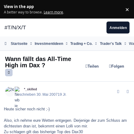
Zum Inhalt springen
View in the app
×
Di
A better way to browse.
Learn more
.
#T/N/X/T
Anmelden
Startseite
Investmentideen
Trading + Co.
Trader's Talk
Wa
Wann fällt das All-Time
High im Dax ?
Teilen
Folgen
comment_9422
Author stats
2¢
*_skilled
Geschrieben
30. Mai 2007
19 Jr.
Heute sicher noch nicht ;-)
Also, ich nehme eure Wetten entgegen. Derjenige der zum Schluss am
dichtesten dran ist, bekommt einen Lolli von mir.
Zu schlagen gilt das bisherige Top des Dax30