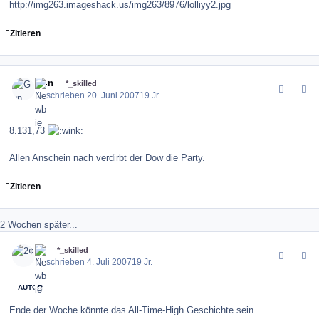
http://img263.imageshack.us/img263/8976/lolliyy2.jpg
Zitieren
comment_10442
Author stats
Gun
*_skilled
Geschrieben
20. Juni 2007
19 Jr.
8.131,73
Allen Anschein nach verdirbt der Dow die Party.
Zitieren
2 Wochen später...
comment_11041
Author stats
2¢
*_skilled
Geschrieben
4. Juli 2007
19 Jr.
AUTOR
Ende der Woche könnte das All-Time-High Geschichte sein.