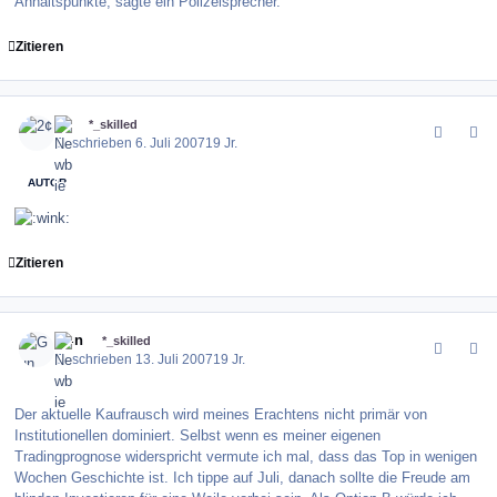
Anhaltspunkte, sagte ein Polizeisprecher.
Zitieren
comment_11145
Author stats
2¢
*_skilled
Geschrieben
6. Juli 2007
19 Jr.
AUTOR
Zitieren
comment_11493
Author stats
Gun
*_skilled
Geschrieben
13. Juli 2007
19 Jr.
Der aktuelle Kaufrausch wird meines Erachtens nicht primär von
Institutionellen dominiert. Selbst wenn es meiner eigenen
Tradingprognose widerspricht vermute ich mal, dass das Top in wenigen
Wochen Geschichte ist. Ich tippe auf Juli, danach sollte die Freude am