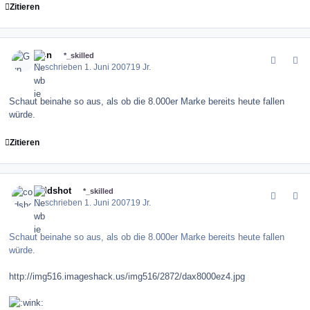
Zitieren
comment_9560
Author stats
Gun
*_skilled
Geschrieben
1. Juni 2007
19 Jr.
Schaut beinahe so aus, als ob die 8.000er Marke bereits heute fallen
würde.
Zitieren
comment_9563
Author stats
coldshot
*_skilled
Geschrieben
1. Juni 2007
19 Jr.
Schaut beinahe so aus, als ob die 8.000er Marke bereits heute fallen
würde.
http://img516.imageshack.us/img516/2872/dax8000ez4.jpg