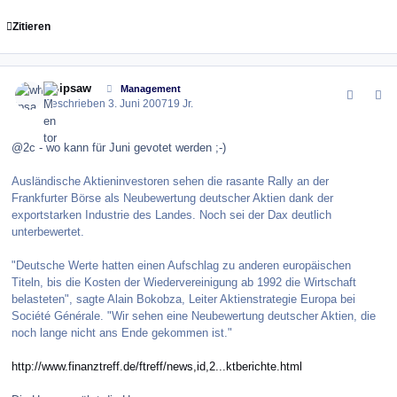
Zitieren
comment_9615
Author stats
whipsaw
Management
Geschrieben
3. Juni 2007
19 Jr.
@2c - wo kann für Juni gevotet werden ;-)
Ausländische Aktieninvestoren sehen die rasante Rally an der
Frankfurter Börse als Neubewertung deutscher Aktien dank der
exportstarken Industrie des Landes. Noch sei der Dax deutlich
unterbewertet.
"Deutsche Werte hatten einen Aufschlag zu anderen europäischen
Titeln, bis die Kosten der Wiedervereinigung ab 1992 die Wirtschaft
belasteten", sagte Alain Bokobza, Leiter Aktienstrategie Europa bei
Société Générale. "Wir sehen eine Neubewertung deutscher Aktien, die
noch lange nicht ans Ende gekommen ist."
http://www.finanztreff.de/ftreff/news,id,2...ktberichte.html