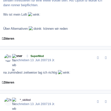
blinden Investieren für eine Weile vorbei sein. Als Option B würde ich
dann ronner beipflichten.
Wo ist mein Lolli
Über Alternativen
können wir reden
Zitieren
comment_11496
Author stats
ronner
SuperMod
Geschrieben
13. Juli 2007
19 Jr.
na zumindest zeitweise lag ich richtig
Zitieren
comment_11497
Author stats
2¢
*_skilled
Geschrieben
13. Juli 2007
19 Jr.