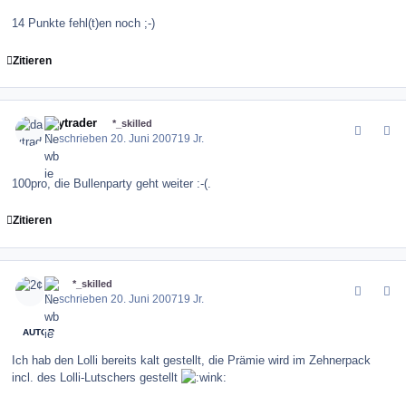
14 Punkte fehl(t)en noch ;-)
Zitieren
comment_10420
Author stats
daytrader
*_skilled
Geschrieben
20. Juni 2007
19 Jr.
100pro, die Bullenparty geht weiter :-(.
Zitieren
comment_10427
Author stats
2¢
*_skilled
Geschrieben
20. Juni 2007
19 Jr.
AUTOR
Ich hab den Lolli bereits kalt gestellt, die Prämie wird im Zehnerpack
incl. des Lolli-Lutschers gestellt