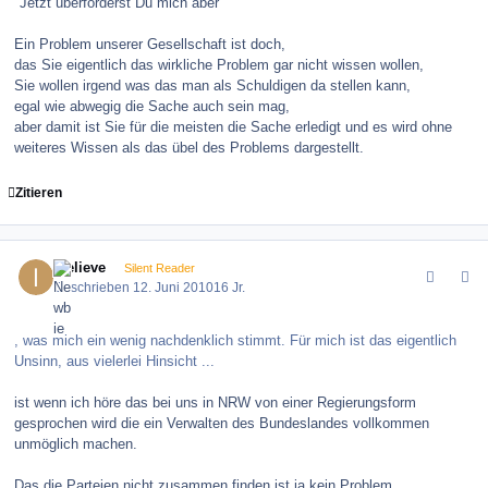
"Jetzt überforderst Du mich aber"
Ein Problem unserer Gesellschaft ist doch,
das Sie eigentlich das wirkliche Problem gar nicht wissen wollen,
Sie wollen irgend was das man als Schuldigen da stellen kann,
egal wie abwegig die Sache auch sein mag,
aber damit ist Sie für die meisten die Sache erledigt und es wird ohne
weiteres Wissen als das übel des Problems dargestellt.
Zitieren
comment_100464
Author stats
ibelieve
Silent Reader
Geschrieben
12. Juni 2010
16 Jr.
, was mich ein wenig nachdenklich stimmt. Für mich ist das eigentlich
Unsinn, aus vielerlei Hinsicht ...
ist wenn ich höre das bei uns in NRW von einer Regierungsform
gesprochen wird die ein Verwalten des Bundeslandes vollkommen
unmöglich machen.
Das die Parteien nicht zusammen finden ist ja kein Problem,