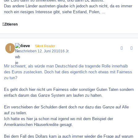
der Euro dann so sinnentleert wird, und dann DL austritt.
Das andere Länder austreten glaube ich jedoch auch nicht, da es immer
noch ein riesiges Interesse gibt, siehe Estland, Polen, ...
Zitieren
comment_100455
Author stats
ibelieve
Silent Reader
Geschrieben
12. Juni 2010
16 Jr.
Mir schwant, als würde man Deutschland die tragende Rolle innerhalb
des Euros zustecken. Doch hat dies eigentlich noch etwas mit Fairness
zu tun?
Es geht doch hier nicht um Fairness oder sonstiger Guten Taten sondern
einfach darum das Ganze System am laufen zu halten.
Ein verschieben der Schulden dient doch nur dazu das Ganze auf Alle
auf zu teilen.
Ich hatte es hier ja schon mal irgend wo mit dem Beispiel der
Amerikanischen Häuserkredite gesagt.
Bei dem Fall des Dollars kam ja auch immer wieder die Frage auf warum