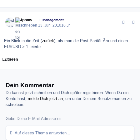
comment_100515
Author stats
whipsaw
Management
Geschrieben
13. Juni 2010
16 Jr.
Ein Blick in die Zeit (
zurück
), als man die Post-Parität Ära und einen
EURUSD > 1 feierte.
Zitieren
Dein Kommentar
Du kannst jetzt schreiben und Dich später registrieren. Wenn Du ein
Konto hast,
melde Dich jetzt an
, um unter Deinem Benutzernamen zu
schreiben.
Auf dieses Thema antworten...