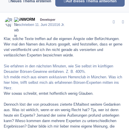
Neues Thema erstellen
Auf dieses Thema antworten
comment_100429
Author stats
RAiNWORM
Developer
Geschrieben
11. Juni 2010
16 Jr.
Klar, solche Texte treffen auf die eigenen Ängste oder Befürchtungen.
Wer mal den Namen des Autors googelt, wird feststellen, dass er gerne
viel veröffenticht und ich ihn nicht gerade als versierten und
verlässlichen Experten bezeichnen würde.
Sie erfahren in den nächsten Minuten, wie Sie selbst im künftigen
Desaster Börsen-Gewinne einfahren. Z. B. 400%.
Ich melde mich aus einem exklusiven Herrenclub in München. Was ich
hier höre, trifft selbst mich als erfahrenen Börsen-Experten mitten ins
Herz.
Wer sowas schreibt, erntet hoffentlich wenig Glauben.
Dennoch löst der von proudroses zieterte EMailtext weitere Gedanken
aus. Was ist wirklich, wenn er ein wenig Recht hat? Tja, wer ist denn
heute ein Experte? Jemand der seine Äußerungen profund unterlegen
kann? Wieso kommen dann mehrere Experten zu unterschiedlichen
Ergebnissen? Daher bilde ich mir lieber meine eigene Meinung, die