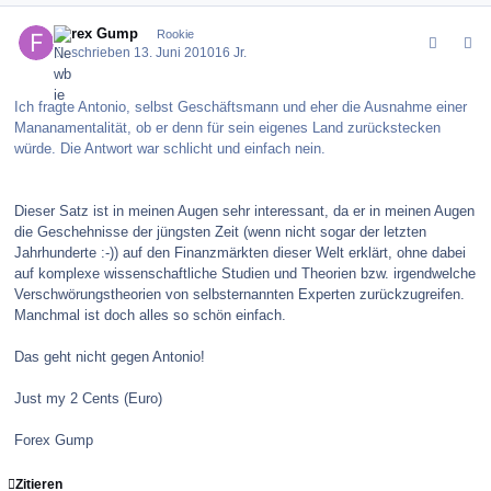
comment_100513
Author stats
Forex Gump
Rookie
Geschrieben
13. Juni 2010
16 Jr.
Ich fragte Antonio, selbst Geschäftsmann und eher die Ausnahme einer
Mananamentalität, ob er denn für sein eigenes Land zurückstecken
würde. Die Antwort war schlicht und einfach nein.
Dieser Satz ist in meinen Augen sehr interessant, da er in meinen Augen
die Geschehnisse der jüngsten Zeit (wenn nicht sogar der letzten
Jahrhunderte :-)) auf den Finanzmärkten dieser Welt erklärt, ohne dabei
auf komplexe wissenschaftliche Studien und Theorien bzw. irgendwelche
Verschwörungstheorien von selbsternannten Experten zurückzugreifen.
Manchmal ist doch alles so schön einfach.
Das geht nicht gegen Antonio!
Just my 2 Cents (Euro)
Forex Gump
Zitieren