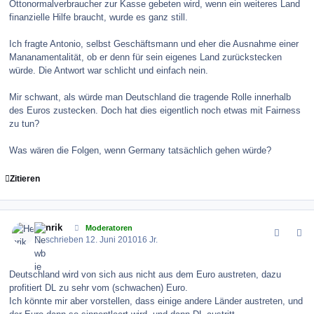
Ottonormalverbraucher zur Kasse gebeten wird, wenn ein weiteres Land
finanzielle Hilfe braucht, wurde es ganz still.
Ich fragte Antonio, selbst Geschäftsmann und eher die Ausnahme einer
Mananamentalität, ob er denn für sein eigenes Land zurückstecken
würde. Die Antwort war schlicht und einfach nein.
Mir schwant, als würde man Deutschland die tragende Rolle innerhalb
des Euros zustecken. Doch hat dies eigentlich noch etwas mit Fairness
zu tun?
Was wären die Folgen, wenn Germany tatsächlich gehen würde?
Zitieren
comment_100453
Author stats
Henrik
Moderatoren
Geschrieben
12. Juni 2010
16 Jr.
Deutschland wird von sich aus nicht aus dem Euro austreten, dazu
profitiert DL zu sehr vom (schwachen) Euro.
Ich könnte mir aber vorstellen, dass einige andere Länder austreten, und