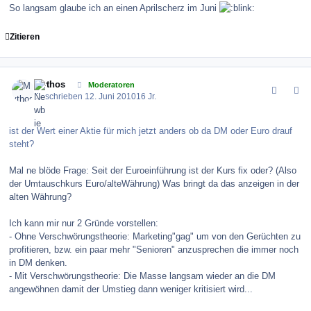
So langsam glaube ich an einen Aprilscherz im Juni
Zitieren
comment_100482
Author stats
Mythos
Moderatoren
Geschrieben
12. Juni 2010
16 Jr.
ist der Wert einer Aktie für mich jetzt anders ob da DM oder Euro drauf
steht?
Mal ne blöde Frage: Seit der Euroeinführung ist der Kurs fix oder? (Also
der Umtauschkurs Euro/alteWährung) Was bringt da das anzeigen in der
alten Währung?
Ich kann mir nur 2 Gründe vorstellen:
- Ohne Verschwörungstheorie: Marketing"gag" um von den Gerüchten zu
profitieren, bzw. ein paar mehr "Senioren" anzusprechen die immer noch
in DM denken.
- Mit Verschwörungstheorie: Die Masse langsam wieder an die DM
angewöhnen damit der Umstieg dann weniger kritisiert wird...