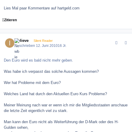
Lies Mal paar Kommentare auf hartgeld.com
Zitieren
comment_100450
Author stats
ibelieve
Silent Reader
Geschrieben
12. Juni 2010
16 Jr.
Den Euro wird es bald nicht mehr geben.
Was habe ich verpasst das solche Aussagen kommen?
Wer hat Probleme mit dem Euro?
Welches Land hat durch den Aktuellen Euro Kurs Probleme?
Meiner Meinung nach war er wenn ich mir die Mitgliedsstaaten anschaue
die letzte Zeit eigentlich viel zu stark.
Man kann den Euro nicht als Weiterführung der D-Mark oder des H-
Gulden sehen,