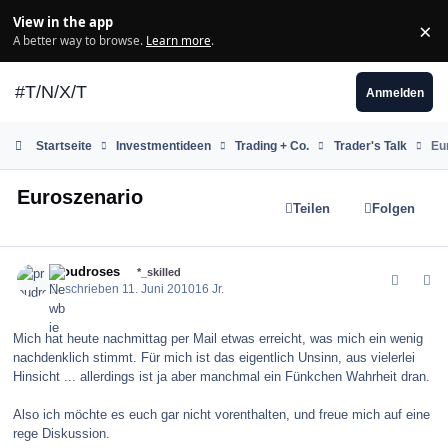
Zum Inhalt springen
View in the app
×
Di
A better way to browse.
Learn more
.
#T/N/X/T
Anmelden
Startseite
Investmentideen
Trading + Co.
Trader's Talk
Eu
Euroszenario
Teilen
Folgen
comment_100425
Author stats
proudroses
*_skilled
Geschrieben
11. Juni 2010
16 Jr.
Mich hat heute nachmittag per Mail etwas erreicht, was mich ein wenig
nachdenklich stimmt. Für mich ist das eigentlich Unsinn, aus vielerlei
Hinsicht ... allerdings ist ja aber manchmal ein Fünkchen Wahrheit dran.
Also ich möchte es euch gar nicht vorenthalten, und freue mich auf eine
rege Diskussion.