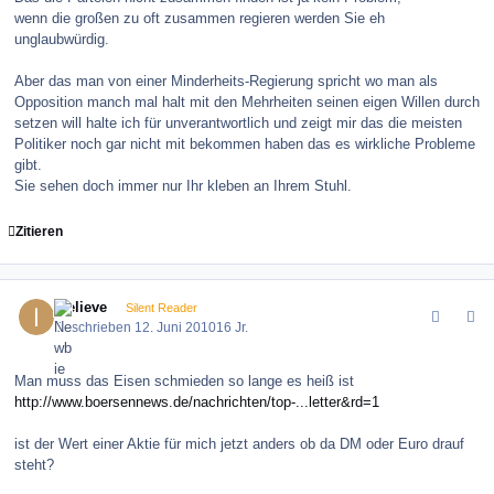
wenn die großen zu oft zusammen regieren werden Sie eh
unglaubwürdig.
Aber das man von einer Minderheits-Regierung spricht wo man als
Opposition manch mal halt mit den Mehrheiten seinen eigen Willen durch
setzen will halte ich für unverantwortlich und zeigt mir das die meisten
Politiker noch gar nicht mit bekommen haben das es wirkliche Probleme
gibt.
Sie sehen doch immer nur Ihr kleben an Ihrem Stuhl.
Zitieren
comment_100480
Author stats
ibelieve
Silent Reader
Geschrieben
12. Juni 2010
16 Jr.
Man muss das Eisen schmieden so lange es heiß ist
http://www.boersennews.de/nachrichten/top-...letter&rd=1
ist der Wert einer Aktie für mich jetzt anders ob da DM oder Euro drauf
steht?