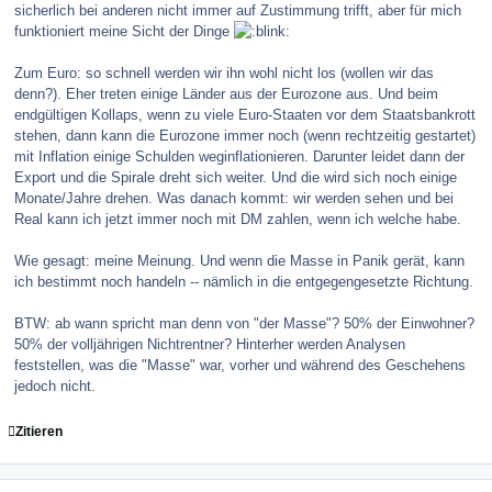
sicherlich bei anderen nicht immer auf Zustimmung trifft, aber für mich
funktioniert meine Sicht der Dinge
Zum Euro: so schnell werden wir ihn wohl nicht los (wollen wir das
denn?). Eher treten einige Länder aus der Eurozone aus. Und beim
endgültigen Kollaps, wenn zu viele Euro-Staaten vor dem Staatsbankrott
stehen, dann kann die Eurozone immer noch (wenn rechtzeitig gestartet)
mit Inflation einige Schulden weginflationieren. Darunter leidet dann der
Export und die Spirale dreht sich weiter. Und die wird sich noch einige
Monate/Jahre drehen. Was danach kommt: wir werden sehen und bei
Real kann ich jetzt immer noch mit DM zahlen, wenn ich welche habe.
Wie gesagt: meine Meinung. Und wenn die Masse in Panik gerät, kann
ich bestimmt noch handeln -- nämlich in die entgegengesetzte Richtung.
BTW: ab wann spricht man denn von "der Masse"? 50% der Einwohner?
50% der volljährigen Nichtrentner? Hinterher werden Analysen
feststellen, was die "Masse" war, vorher und während des Geschehens
jedoch nicht.
Zitieren
comment_100430
Author stats