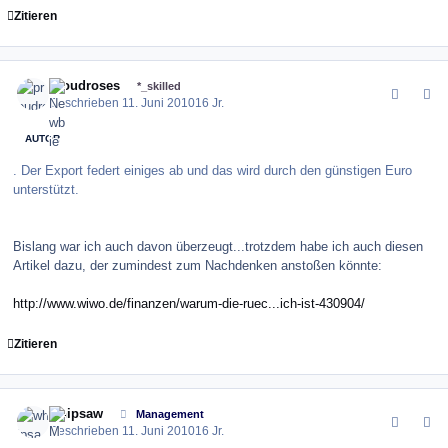
Zitieren
comment_100437
Author stats
proudroses
*_skilled
Geschrieben
11. Juni 2010
16 Jr.
AUTOR
. Der Export federt einiges ab und das wird durch den günstigen Euro
unterstützt.
Bislang war ich auch davon überzeugt...trotzdem habe ich auch diesen
Artikel dazu, der zumindest zum Nachdenken anstoßen könnte:
http://www.wiwo.de/finanzen/warum-die-ruec...ich-ist-430904/
Zitieren
comment_100441
Author stats
whipsaw
Management
Geschrieben
11. Juni 2010
16 Jr.