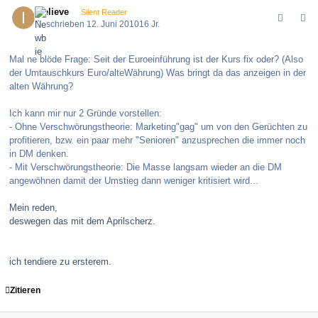
comment_100484
Author stats
ibelieve
Silent Reader
Geschrieben
12. Juni 2010
16 Jr.
Mal ne blöde Frage: Seit der Euroeinführung ist der Kurs fix oder? (Also
der Umtauschkurs Euro/alteWährung) Was bringt da das anzeigen in der
alten Währung?
Ich kann mir nur 2 Gründe vorstellen:
- Ohne Verschwörungstheorie: Marketing"gag" um von den Gerüchten zu
profitieren, bzw. ein paar mehr "Senioren" anzusprechen die immer noch
in DM denken.
- Mit Verschwörungstheorie: Die Masse langsam wieder an die DM
angewöhnen damit der Umstieg dann weniger kritisiert wird...
Mein reden,
deswegen das mit dem Aprilscherz.
ich tendiere zu ersterem.
Zitieren