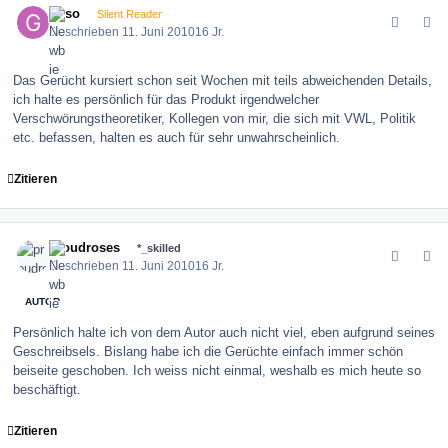
goso
Silent Reader
Geschrieben
11. Juni 2010
16 Jr.
Das Gerücht kursiert schon seit Wochen mit teils abweichenden Details,
ich halte es persönlich für das Produkt irgendwelcher
Verschwörungstheoretiker, Kollegen von mir, die sich mit VWL, Politik
etc. befassen, halten es auch für sehr unwahrscheinlich.
Zitieren
comment_100431
Author stats
proudroses
*_skilled
Geschrieben
11. Juni 2010
16 Jr.
AUTOR
Persönlich halte ich von dem Autor auch nicht viel, eben aufgrund seines
Geschreibsels. Bislang habe ich die Gerüchte einfach immer schön
beiseite geschoben. Ich weiss nicht einmal, weshalb es mich heute so
beschäftigt.
Zitieren