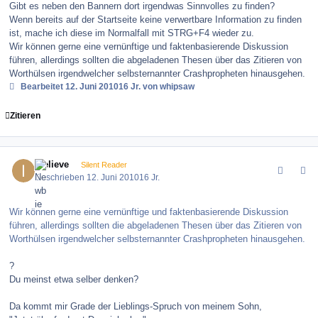
Gibt es neben den Bannern dort irgendwas Sinnvolles zu finden?
Wenn bereits auf der Startseite keine verwertbare Information zu finden
ist, mache ich diese im Normalfall mit STRG+F4 wieder zu.
Wir können gerne eine vernünftige und faktenbasierende Diskussion
führen, allerdings sollten die abgeladenen Thesen über das Zitieren von
Worthülsen irgendwelcher selbsternannter Crashpropheten hinausgehen.
Bearbeitet
12. Juni 2010
16 Jr.
von whipsaw
Zitieren
comment_100457
Author stats
ibelieve
Silent Reader
Geschrieben
12. Juni 2010
16 Jr.
Wir können gerne eine vernünftige und faktenbasierende Diskussion
führen, allerdings sollten die abgeladenen Thesen über das Zitieren von
Worthülsen irgendwelcher selbsternannter Crashpropheten hinausgehen.
?
Du meinst etwa selber denken?
Da kommt mir Grade der Lieblings-Spruch von meinem Sohn,