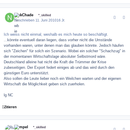
comment_100433
Author stats
NikkChade
*_skilled
Geschrieben
11. Juni 2010
16 Jr.
Ich weiss nicht einmal, weshalb es mich heute so beschäftigt.
...könnte eventuell daran liegen, dass vorher nicht die Umstände
vorhanden waren, unter denen man das glauben könnte. Jedoch häufen
sich "Zeichen" für solch ein Szenario. Wobei ein solcher "Schachzug" in
der momentanen Wirtschaftslage absoluter Selbstmord wäre.
Deutschland alleine hat nicht die Kraft die Trümmer der Krise
zubeseitigen. Der Export federt einiges ab und das wird durch den
günstigen Euro unterstützt.
Also sollen die Leute lieber noch ein Weilchen warten und der eigenen
Wirtschaft die Möglichkeit geben sich zuerholen.
lg NC
Zitieren
comment_100434
Author stats
Rumpel
*_skilled