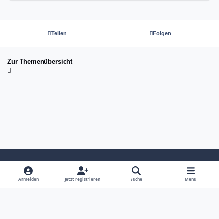
Teilen
Folgen
Zur Themenübersicht
Light Mode
Dark Mode
System Preference
Anmelden
Jetzt registrieren
Suche
Menu
Sprache
Kontakt
Cookies
copyright tom-next.com (c) 2026 ☆☆☆☆☆
Powered by
Invision Community