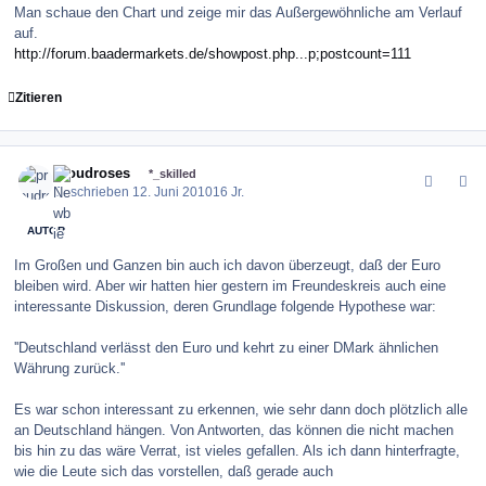
Man schaue den Chart und zeige mir das Außergewöhnliche am Verlauf
auf.
http://forum.baadermarkets.de/showpost.php...p;postcount=111
Zitieren
comment_100452
Author stats
proudroses
*_skilled
Geschrieben
12. Juni 2010
16 Jr.
AUTOR
Im Großen und Ganzen bin auch ich davon überzeugt, daß der Euro
bleiben wird. Aber wir hatten hier gestern im Freundeskreis auch eine
interessante Diskussion, deren Grundlage folgende Hypothese war:
''Deutschland verlässt den Euro und kehrt zu einer DMark ähnlichen
Währung zurück.''
Es war schon interessant zu erkennen, wie sehr dann doch plötzlich alle
an Deutschland hängen. Von Antworten, das können die nicht machen
bis hin zu das wäre Verrat, ist vieles gefallen. Als ich dann hinterfragte,
wie die Leute sich das vorstellen, daß gerade auch