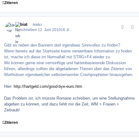
Zitieren
comment_100483
Author stats
tarbiat
Addict
Geschrieben
12. Juni 2010
16 Jr.
Gibt es neben den Bannern dort irgendwas Sinnvolles zu finden?
Wenn bereits auf der Startseite keine verwertbare Information zu finden
ist, mache ich diese im Normalfall mit STRG+F4 wieder zu.
Wir können gerne eine vernünftige und faktenbasierende Diskussion
führen, allerdings sollten die abgeladenen Thesen über das Zitieren von
Worthülsen irgendwelcher selbsternannter Crashpropheten hinausgehen.
Hier:
http://hartgeld.com/good-bye-euro.htm
Das Problem ist, ich müsste Romane schreiben, um eine Stellungnahme
abgeben zu können, und dazu fehlt mir die Zeit, WM + Frauen =
Zeitraub!
Zitieren