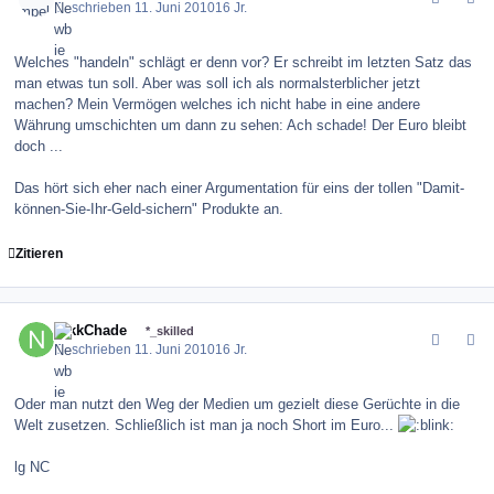
Geschrieben
11. Juni 2010
16 Jr.
Welches "handeln" schlägt er denn vor? Er schreibt im letzten Satz das
man etwas tun soll. Aber was soll ich als normalsterblicher jetzt
machen? Mein Vermögen welches ich nicht habe in eine andere
Währung umschichten um dann zu sehen: Ach schade! Der Euro bleibt
doch ...
Das hört sich eher nach einer Argumentation für eins der tollen "Damit-
können-Sie-Ihr-Geld-sichern" Produkte an.
Zitieren
comment_100436
Author stats
NikkChade
*_skilled
Geschrieben
11. Juni 2010
16 Jr.
Oder man nutzt den Weg der Medien um gezielt diese Gerüchte in die
Welt zusetzen. Schließlich ist man ja noch Short im Euro...
lg NC