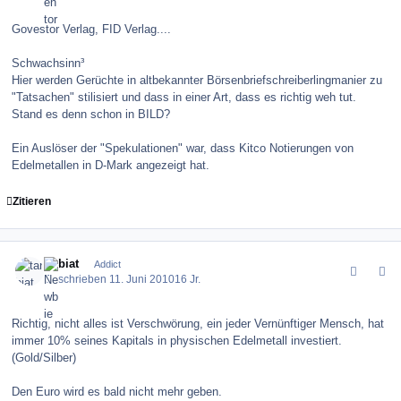
Govestor Verlag, FID Verlag....
Schwachsinn³
Hier werden Gerüchte in altbekannter Börsenbriefschreiberlingmanier zu
"Tatsachen" stilisiert und dass in einer Art, dass es richtig weh tut.
Stand es denn schon in BILD?
Ein Auslöser der "Spekulationen" war, dass Kitco Notierungen von
Edelmetallen in D-Mark angezeigt hat.
Zitieren
comment_100445
Author stats
tarbiat
Addict
Geschrieben
11. Juni 2010
16 Jr.
Richtig, nicht alles ist Verschwörung, ein jeder Vernünftiger Mensch, hat
immer 10% seines Kapitals in physischen Edelmetall investiert.
(Gold/Silber)
Den Euro wird es bald nicht mehr geben.