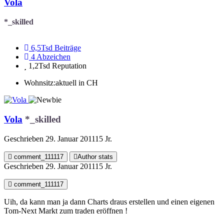
Vola
*_skilled
6,5Tsd
Beiträge
4
Abzeichen
1,2Tsd
Reputation
Wohnsitz:
aktuell in CH
Vola
*_skilled
Geschrieben
29. Januar 2011
15 Jr.
comment_111117
Author stats
Geschrieben
29. Januar 2011
15 Jr.
comment_111117
Uih, da kann man ja dann Charts draus erstellen und einen eigenen
Tom-Next Markt zum traden eröffnen !