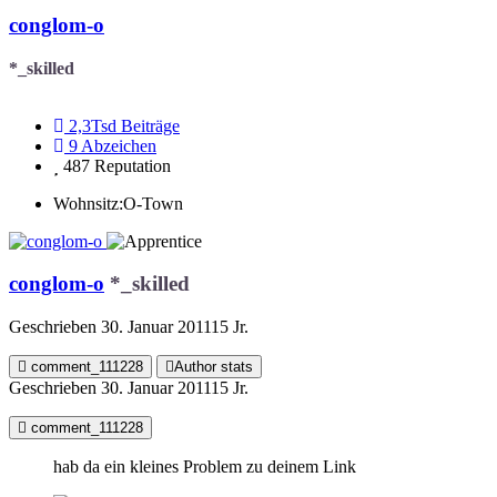
conglom-o
*_skilled
2,3Tsd
Beiträge
9
Abzeichen
487
Reputation
Wohnsitz:
O-Town
conglom-o
*_skilled
Geschrieben
30. Januar 2011
15 Jr.
comment_111228
Author stats
Geschrieben
30. Januar 2011
15 Jr.
comment_111228
hab da ein kleines Problem zu deinem Link