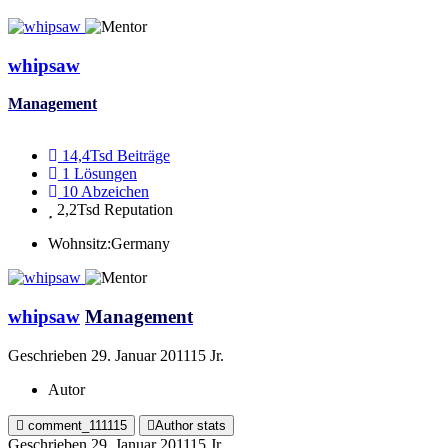
whipsaw
Management
14,4Tsd
Beiträge
1
Lösungen
10
Abzeichen
2,2Tsd
Reputation
Wohnsitz:
Germany
whipsaw
Management
Geschrieben
29. Januar 2011
15 Jr.
Autor
comment_111115
Author stats
Geschrieben
29. Januar 2011
15 Jr.