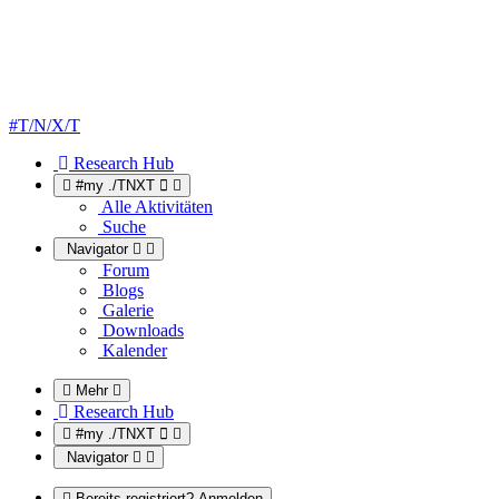
#T/N/X/T
Research Hub
#my ./TNXT
Alle Aktivitäten
Suche
Navigator
Forum
Blogs
Galerie
Downloads
Kalender
Mehr
Research Hub
#my ./TNXT
Navigator
Bereits registriert? Anmelden