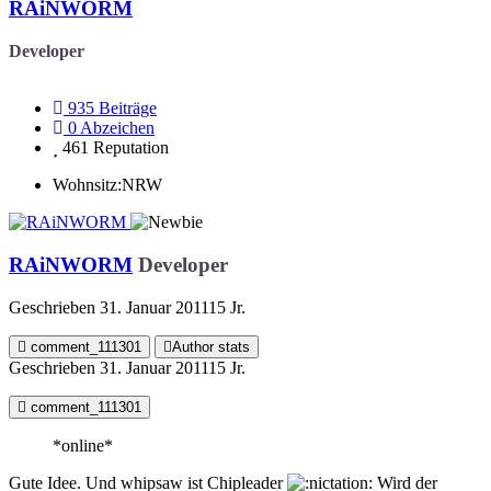
RAiNWORM
Developer
935
Beiträge
0
Abzeichen
461
Reputation
Wohnsitz:
NRW
RAiNWORM
Developer
Geschrieben
31. Januar 2011
15 Jr.
comment_111301
Author stats
Geschrieben
31. Januar 2011
15 Jr.
comment_111301
*online*
Gute Idee. Und whipsaw ist Chipleader
Wird der