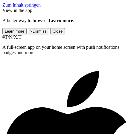
Zum Inhalt springen
View in the app
A better way to browse.
Learn more
.
Learn more
×
Dismiss
Close
#T/N/X/T
A full-screen app on your home screen with push notifications,
badges and more.