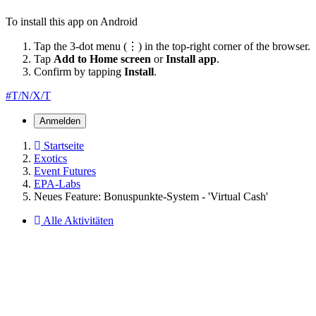
To install this app on Android
Tap the 3-dot menu (⋮) in the top-right corner of the browser.
Tap
Add to Home screen
or
Install app
.
Confirm by tapping
Install
.
#T/N/X/T
Anmelden
Startseite
Exotics
Event Futures
EPA-Labs
Neues Feature: Bonuspunkte-System - 'Virtual Cash'
Alle Aktivitäten