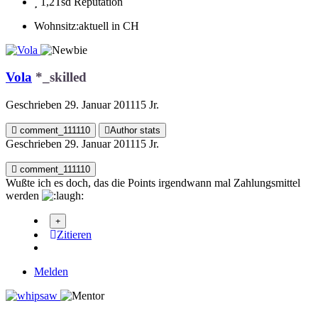
1,2Tsd
Reputation
Wohnsitz:
aktuell in CH
Vola
*_skilled
Geschrieben
29. Januar 2011
15 Jr.
comment_111110
Author stats
Geschrieben
29. Januar 2011
15 Jr.
comment_111110
Wußte ich es doch, das die Points irgendwann mal Zahlungsmittel
werden
Zitieren
Melden