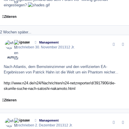
eingestiegen?
Zitieren
2 Wochen später...
comment_147186
Author stats
whipsaw
Management
Geschrieben
30. November 2013
12 Jr.
AUTOR
Nach Atlantis, dem Bernsteinzimmer und den verifizierten EA-
Ergebnissen von Patrick Hahn ist die Welt um ein Phantom reicher...
http://www.n24.de/n24/Nachrichten/n24-netzreporter/d/3917906/die-
skurrile-suche-nach-satoshi-nakamoto.html
Zitieren
comment_147226
Author stats
whipsaw
Management
Geschrieben
2. Dezember 2013
12 Jr.