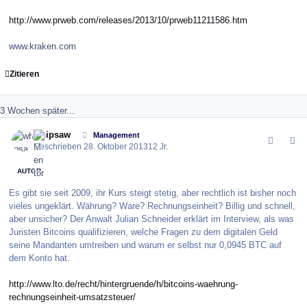
http://www.prweb.com/releases/2013/10/prweb11211586.htm
www.kraken.com
Zitieren
3 Wochen später...
comment_146521
Author stats
whipsaw
Management
Geschrieben
28. Oktober 2013
12 Jr.
AUTOR
Es gibt sie seit 2009, ihr Kurs steigt stetig, aber rechtlich ist bisher noch
vieles ungeklärt. Währung? Ware? Rechnungseinheit? Billig und schnell,
aber unsicher? Der Anwalt Julian Schneider erklärt im Interview, als was
Juristen Bitcoins qualifizieren, welche Fragen zu dem digitalen Geld
seine Mandanten umtreiben und warum er selbst nur 0,0945 BTC auf
dem Konto hat.
http://www.lto.de/recht/hintergruende/h/bitcoins-waehrung-
rechnungseinheit-umsatzsteuer/