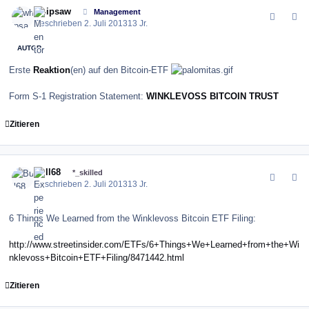
comment_144882
Author stats
whipsaw
Management
Geschrieben
2. Juli 2013
13 Jr.
AUTOR
Erste
Reaktion
(en) auf den Bitcoin-ETF
Form S-1 Registration Statement:
WINKLEVOSS BITCOIN TRUST
Zitieren
comment_144886
Author stats
Bull68
*_skilled
Geschrieben
2. Juli 2013
13 Jr.
6 Things We Learned from the Winklevoss Bitcoin ETF Filing:
http://www.streetinsider.com/ETFs/6+Things+We+Learned+from+the+Wi
nklevoss+Bitcoin+ETF+Filing/8471442.html
Zitieren