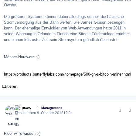
Ownby.
Die größeren Systeme können dabei allerdings schnell die häusliche
Stromversorgung aus der Bahn werfen, wie James Gibson bezeugen
kann. Der ehemalige Entwickler von Web-Anwendungen hatte 2011 in
seiner Wohnung in Orlando in Florida eine Bitcoin-Förderanlage errichtet
und binnen kürzester Zeit sein Stromsystem gründlich überlastet.
Männer-Hardware :-)
https://products.butterflylabs.com/homepage/500-gh-s-bitcoin-miner.html
Zitieren
comment_146254
Author stats
whipsaw
Management
Geschrieben
9. Oktober 2013
12 Jr.
AUTOR
Fidor will's wissen ;-)