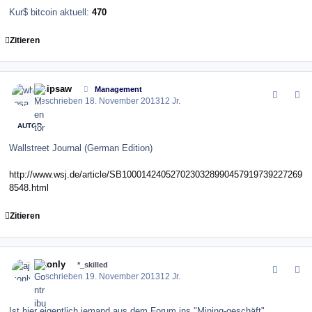
Kur$ bitcoin aktuell:
470
Zitieren
comment_146979
Author stats
whipsaw
Management
Geschrieben
18. November 2013
12 Jr.
AUTOR
Wallstreet Journal (German Edition)
http://www.wsj.de/article/SB1000142405270230328990457919739227269
8548.html
Zitieren
comment_147011
Author stats
ajkonly
*_skilled
Geschrieben
19. November 2013
12 Jr.
Ist hier eigentlich jemand aus dem Forum ins "Mining-geschäft"