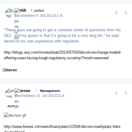
comment_144901
Author stats
Bull68
*_skilled
Geschrieben
4. Juli 2013
13 Jr.
“These guys are going to get a constant series of questions from the
SEC, and my guess is that it’s going to be a very long list,” he said,
based on his own experience with regulators.
http://blogs.wsj.com/moneybeat/2013/07/02/bitcoin-exchange-traded-
offering-seen-facing-tough-regulatory-scrutiny/?mod=newsreel
Zitieren
comment_144988
Author stats
whipsaw
Management
Geschrieben
10. Juli 2013
13 Jr.
AUTOR
http://www.finews.ch/news/finanzplatz/12558-bitcoin-marktplatz-fidor-