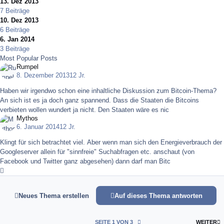
13. Dez 2013
7 Beiträge
10. Dez 2013
6 Beiträge
6. Jan 2014
3 Beiträge
Most Popular Posts
Rumpel
8. Dezember 2013
12 Jr.
Haben wir irgendwo schon eine inhaltliche Diskussion zum Bitcoin-Thema?
An sich ist es ja doch ganz spannend. Dass die Staaten die Bitcoins
verbieten wollen wundert ja nicht. Den Staaten wäre es nic
Mythos
6. Januar 2014
12 Jr.
Klingt für sich betrachtet viel. Aber wenn man sich den Energieverbrauch der
Googleserver allein für "sinnfreie" Suchabfragen etc. anschaut (von
Facebook und Twitter ganz abgesehen) dann darf man Bitc
Expand topic overview
Neues Thema erstellen
Auf dieses Thema antworten
L
SEITE 1 VON 3
WEITER