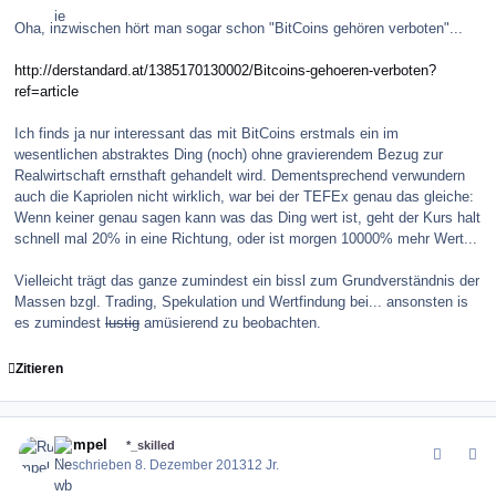
Oha, inzwischen hört man sogar schon "BitCoins gehören verboten"...
http://derstandard.at/1385170130002/Bitcoins-gehoeren-verboten?
ref=article
Ich finds ja nur interessant das mit BitCoins erstmals ein im
wesentlichen abstraktes Ding (noch) ohne gravierendem Bezug zur
Realwirtschaft ernsthaft gehandelt wird. Dementsprechend verwundern
auch die Kapriolen nicht wirklich, war bei der TEFEx genau das gleiche:
Wenn keiner genau sagen kann was das Ding wert ist, geht der Kurs halt
schnell mal 20% in eine Richtung, oder ist morgen 10000% mehr Wert...
Vielleicht trägt das ganze zumindest ein bissl zum Grundverständnis der
Massen bzgl. Trading, Spekulation und Wertfindung bei... ansonsten is
es zumindest
lustig
amüsierend zu beobachten.
Zitieren
comment_147303
Author stats
Rumpel
*_skilled
Geschrieben
8. Dezember 2013
12 Jr.