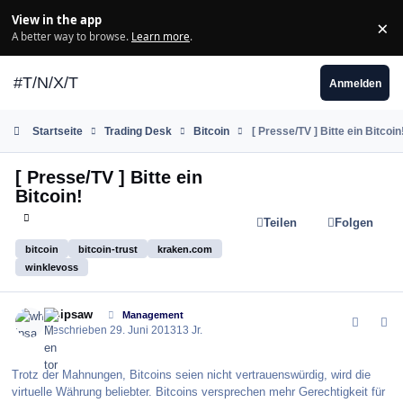
Zum Inhalt springen
View in the app
×
Di
A better way to browse.
Learn more
.
#T/N/X/T
Anmelden
Startseite
Trading Desk
Bitcoin
[ Presse/TV ] Bitte ein Bitcoin
[ Presse/TV ] Bitte ein
Bitcoin!
Teilen
Folgen
bitcoin
bitcoin-trust
kraken.com
winklevoss
comment_144833
Author stats
whipsaw
Management
Geschrieben
29. Juni 2013
13 Jr.
Trotz der Mahnungen, Bitcoins seien nicht vertrauenswürdig, wird die
virtuelle Währung beliebter. Bitcoins versprechen mehr Gerechtigkeit für