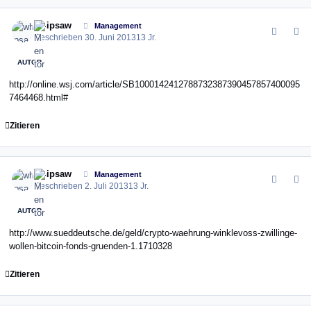
comment_144852
Author stats
whipsaw
Management
Geschrieben
30. Juni 2013
13 Jr.
AUTOR
http://online.wsj.com/article/SB1000142412788732387390457857400095
7464468.html#
Zitieren
comment_144880
Author stats
whipsaw
Management
Geschrieben
2. Juli 2013
13 Jr.
AUTOR
http://www.sueddeutsche.de/geld/crypto-waehrung-winklevoss-zwillinge-
wollen-bitcoin-fonds-gruenden-1.1710328
Zitieren