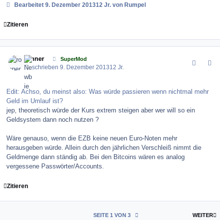
Bearbeitet
9. Dezember 2013
12 Jr.
von Rumpel
Zitieren
comment_147314
Author stats
ronner
SuperMod
Geschrieben
9. Dezember 2013
12 Jr.
Edit: Achso, du meinst also: Was würde passieren wenn nichtmal mehr
Geld im Umlauf ist?
jep, theoretisch würde der Kurs extrem steigen aber wer will so ein
Geldsystem dann noch nutzen ?
Wäre genauso, wenn die EZB keine neuen Euro-Noten mehr
herausgeben würde. Allein durch den jährlichen Verschleiß nimmt die
Geldmenge dann ständig ab. Bei den Bitcoins wären es analog
vergessene Passwörter/Accounts.
Zitieren
L
SEITE 1 VON 3
WEITER