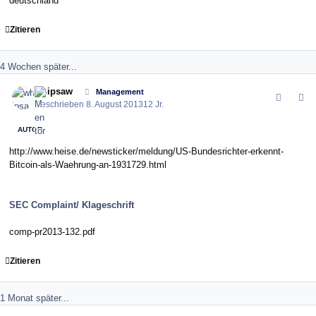
deutschland
Zitieren
4 Wochen später...
comment_145251
Author stats
whipsaw
Management
Geschrieben
8. August 2013
12 Jr.
AUTOR
http://www.heise.de/newsticker/meldung/US-Bundesrichter-erkennt-
Bitcoin-als-Waehrung-an-1931729.html
SEC Complaint/ Klageschrift
comp-pr2013-132.pdf
Zitieren
1 Monat später...
comment_145953
Author stats