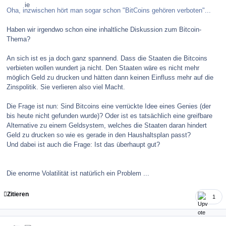
Oha, inzwischen hört man sogar schon "BitCoins gehören verboten"...
Haben wir irgendwo schon eine inhaltliche Diskussion zum Bitcoin-
Thema?
An sich ist es ja doch ganz spannend. Dass die Staaten die Bitcoins
verbieten wollen wundert ja nicht. Den Staaten wäre es nicht mehr
möglich Geld zu drucken und hätten dann keinen Einfluss mehr auf die
Zinspolitik. Sie verlieren also viel Macht.
Die Frage ist nun: Sind Bitcoins eine verrückte Idee eines Genies (der
bis heute nicht gefunden wurde)? Oder ist es tatsächlich eine greifbare
Alternative zu einem Geldsystem, welches die Staaten daran hindert
Geld zu drucken so wie es gerade in den Haushaltsplan passt?
Und dabei ist auch die Frage: Ist das überhaupt gut?
Die enorme Volatilität ist natürlich ein Problem ...
Zitieren
1
comment_147307
Author stats