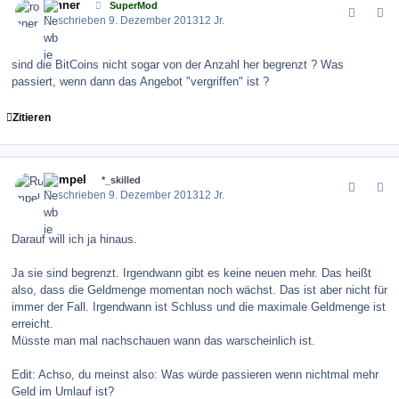
ronner
SuperMod
Geschrieben
9. Dezember 2013
12 Jr.
sind die BitCoins nicht sogar von der Anzahl her begrenzt ? Was
passiert, wenn dann das Angebot "vergriffen" ist ?
Zitieren
comment_147312
Author stats
Rumpel
*_skilled
Geschrieben
9. Dezember 2013
12 Jr.
Darauf will ich ja hinaus.
Ja sie sind begrenzt. Irgendwann gibt es keine neuen mehr. Das heißt
also, dass die Geldmenge momentan noch wächst. Das ist aber nicht für
immer der Fall. Irgendwann ist Schluss und die maximale Geldmenge ist
erreicht.
Müsste man mal nachschauen wann das warscheinlich ist.
Edit: Achso, du meinst also: Was würde passieren wenn nichtmal mehr
Geld im Umlauf ist?