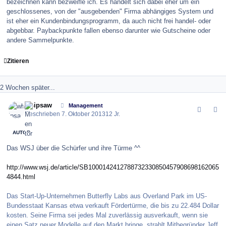
bezeichnen kann bezweifle ich. Es handelt sich dabei eher um ein
geschlossenes, von der "ausgebenden" Firma abhängiges System und
ist eher ein Kundenbindungsprogramm, da auch nicht frei handel- oder
abgebbar. Paybackpunkte fallen ebenso darunter wie Gutscheine oder
andere Sammelpunkte.
Zitieren
2 Wochen später...
comment_146172
Author stats
whipsaw
Management
Geschrieben
7. Oktober 2013
12 Jr.
AUTOR
Das WSJ über die Schürfer und ihre Türme ^^
http://www.wsj.de/article/SB1000142412788732330850457908698162065
4844.html
Das Start-Up-Unternehmen Butterfly Labs aus Overland Park im US-
Bundesstaat Kansas etwa verkauft Fördertürme, die bis zu 22.484 Dollar
kosten. Seine Firma sei jedes Mal zuverlässig ausverkauft, wenn sie
einen Satz neuer Modelle auf den Markt bringe, strahlt Mitbegründer Jeff