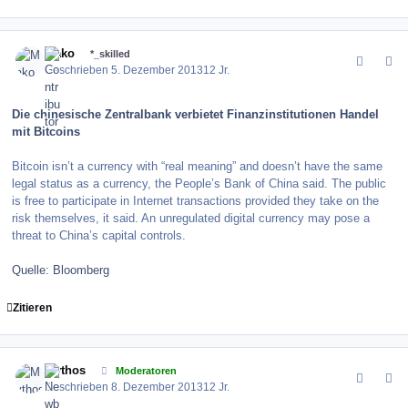
comment_147264
Author stats
Mako
*_skilled
Geschrieben
5. Dezember 2013
12 Jr.
Die chinesische Zentralbank verbietet Finanzinstitutionen Handel
mit Bitcoins
Bitcoin isn’t a currency with “real meaning” and doesn’t have the same
legal status as a currency, the People’s Bank of China said. The public
is free to participate in Internet transactions provided they take on the
risk themselves, it said. An unregulated digital currency may pose a
threat to China’s capital controls.
Quelle: Bloomberg
Zitieren
comment_147297
Author stats
Mythos
Moderatoren
Geschrieben
8. Dezember 2013
12 Jr.