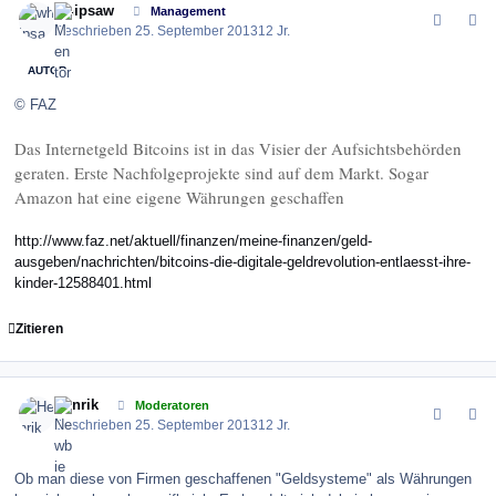
whipsaw
Management
Geschrieben
25. September 2013
12 Jr.
AUTOR
© FAZ
Das Internetgeld Bitcoins ist in das Visier der Aufsichtsbehörden
geraten. Erste Nachfolgeprojekte sind auf dem Markt. Sogar
Amazon hat eine eigene Währungen geschaffen
http://www.faz.net/aktuell/finanzen/meine-finanzen/geld-
ausgeben/nachrichten/bitcoins-die-digitale-geldrevolution-entlaesst-ihre-
kinder-12588401.html
Zitieren
comment_145956
Author stats
Henrik
Moderatoren
Geschrieben
25. September 2013
12 Jr.
Ob man diese von Firmen geschaffenen "Geldsysteme" als Währungen