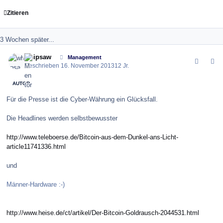
Zitieren
3 Wochen später...
comment_146945
Author stats
whipsaw
Management
Geschrieben
16. November 2013
12 Jr.
AUTOR
Für die Presse ist die Cyber-Währung ein Glücksfall.
Die Headlines werden selbstbewusster
http://www.teleboerse.de/Bitcoin-aus-dem-Dunkel-ans-Licht-
article11741336.html
und
Männer-Hardware :-)
http://www.heise.de/ct/artikel/Der-Bitcoin-Goldrausch-2044531.html