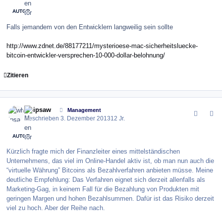
AUTOR
Falls jemandem von den Entwicklern langweilig sein sollte
http://www.zdnet.de/88177211/mysterioese-mac-sicherheitsluecke-
bitcoin-entwickler-versprechen-10-000-dollar-belohnung/
Zitieren
comment_147232
Author stats
whipsaw
Management
Geschrieben
3. Dezember 2013
12 Jr.
AUTOR
Kürzlich fragte mich der Finanzleiter eines mittelständischen
Unternehmens, das viel im Online-Handel aktiv ist, ob man nun auch die
“virtuelle Währung” Bitcoins als Bezahlverfahren anbieten müsse. Meine
deutliche Empfehlung: Das Verfahren eignet sich derzeit allenfalls als
Marketing-Gag, in keinem Fall für die Bezahlung von Produkten mit
geringen Margen und hohen Bezahlsummen. Dafür ist das Risiko derzeit
viel zu hoch. Aber der Reihe nach.