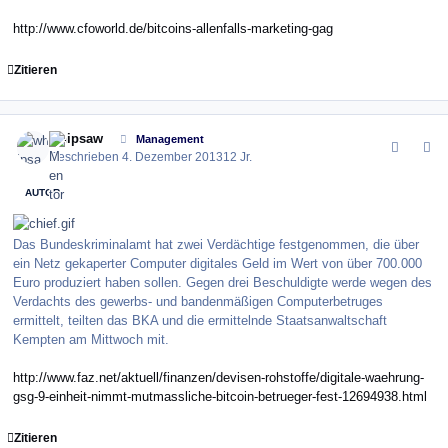
http://www.cfoworld.de/bitcoins-allenfalls-marketing-gag
Zitieren
comment_147250
Author stats
whipsaw
Management
Geschrieben
4. Dezember 2013
12 Jr.
AUTOR
Das Bundeskriminalamt hat zwei Verdächtige festgenommen, die über
ein Netz gekaperter Computer digitales Geld im Wert von über 700.000
Euro produziert haben sollen. Gegen drei Beschuldigte werde wegen des
Verdachts des gewerbs- und bandenmäßigen Computerbetruges
ermittelt, teilten das BKA und die ermittelnde Staatsanwaltschaft
Kempten am Mittwoch mit.
http://www.faz.net/aktuell/finanzen/devisen-rohstoffe/digitale-waehrung-
gsg-9-einheit-nimmt-mutmassliche-bitcoin-betrueger-fest-12694938.html
Zitieren