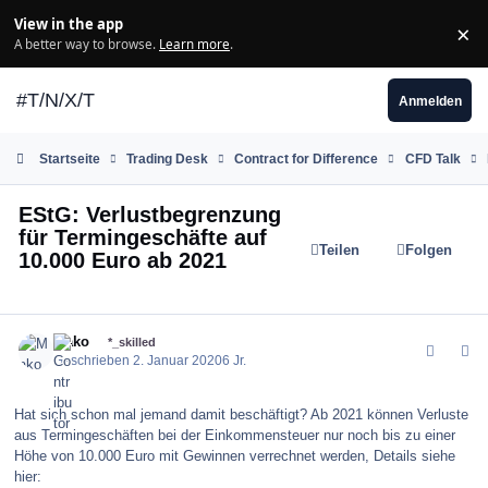
Zum Inhalt springen
View in the app
×
Di
A better way to browse.
Learn more
.
#T/N/X/T
Anmelden
Startseite
Trading Desk
Contract for Difference
CFD Talk
EStG: Verlustbegrenzung
für Termingeschäfte auf
Teilen
Folgen
10.000 Euro ab 2021
comment_160524
Author stats
Mako
*_skilled
Geschrieben
2. Januar 2020
6 Jr.
Hat sich schon mal jemand damit beschäftigt? Ab 2021 können Verluste
aus Termingeschäften bei der Einkommensteuer nur noch bis zu einer
Höhe von 10.000 Euro mit Gewinnen verrechnet werden, Details siehe
hier: