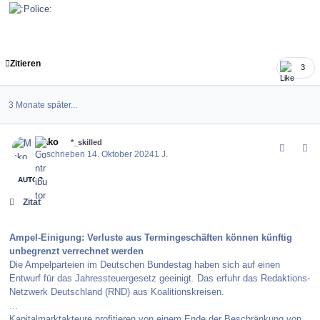
Zitieren
3
3 Monate später...
comment_164342
Author stats
Mako
*_skilled
Geschrieben
14. Oktober 2024
1 J.
AUTOR
Zitat
Ampel-Einigung: Verluste aus Termingeschäften können künftig
unbegrenzt verrechnet werden
Die Ampel­parteien im Deutschen Bundestag haben sich auf einen
Entwurf für das Jahres­steuer­gesetz geeinigt. Das erfuhr das Redaktions­
Netzwerk Deutschland (RND) aus Koalitions­kreisen.
...
Kapitalmarkt­akteure profitieren von einem Ende der Beschränkung von