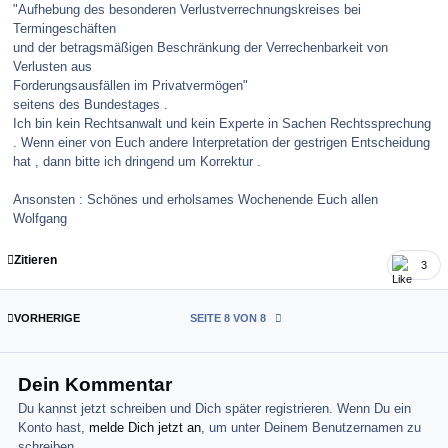
"Aufhebung des besonderen Verlustverrechnungskreises bei
Termingeschäften
und der betragsmäßigen Beschränkung der Verrechenbarkeit von
Verlusten aus
Forderungsausfällen im Privatvermögen"
seitens des Bundestages .
Ich bin kein Rechtsanwalt und kein Experte in Sachen Rechtssprechung
. Wenn einer von Euch andere Interpretation der gestrigen Entscheidung
hat , dann bitte ich dringend um Korrektur .
Ansonsten : Schönes und erholsames Wochenende Euch allen
Wolfgang
Zitieren
3
ERSTE SEITE
VORHERIGE
SEITE 8 VON 8
Dein Kommentar
Du kannst jetzt schreiben und Dich später registrieren. Wenn Du ein
Konto hast,
melde Dich jetzt an
, um unter Deinem Benutzernamen zu
schreiben.