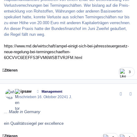
Verlust­verrechnungen bei Termin­geschäften. Wer bislang auf die Preis­
entwicklung von Rohstoffen, Währungen oder anderen Basiswerten
spekuliert hatte, konnte Verluste aus solchen Termin­geschäften nur bis
zu einer Höhe von 20.000 Euro mit anderen Kapital­erträgen verrechnen.
An dieser Praxis hatte der Bundes­finanzhof im Juni Zweifel geäußert,
die Regel fällt nun weg.
https://www.rnd.de/wirtschaft/ampel-einigt-sich-bei-jahressteuergesetz-
neue-regelung-bei-termingeschaeften-
6OCVVC6EEFFS3FVM6WSBTVRJFM.html
Zitieren
3
comment_164347
Author stats
whipsaw
Management
Geschrieben
16. Oktober 2024
1 J.
... Made in Germany
ein Qualitätssiegel per excellence
Zitieren