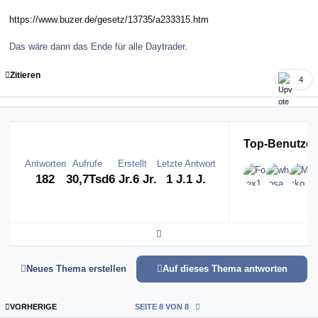
https://www.buzer.de/gesetz/13735/a233315.htm
Das wäre dann das Ende für alle Daytrader.
Zitieren
4
Top-Benutzer
Antworten
Aufrufe
Erstellt
Letzte Antwort
182
30,7Tsd
6 Jr.
6 Jr.
1 J.
1 J.
Expand topic overview
Neues Thema erstellen
Auf dieses Thema antworten
ERSTE SEITE
VORHERIGE
SEITE 8 VON 8