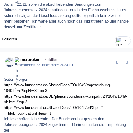
Ja, am 22.11. sollen die abschließenden Beratungen zum
Jahressteuergesetz 2024 stattfinden - durch den Fachausschuss ist es
schon durch, an der Beschlussfassung sollte eigentlich kein Zweifel
mehr bestehen. Ich warte aber auch noch das Inkraftreten ab und handle
derweil nur Zertifikate.
Zitieren
4
comment_164565
Author stats
Kleinerbroker
*_skilled
Geschrieben
23. November 2024
1 J.
Guten Morgen ,
https://www.bundesrat.de/SharedDocs/TO/1049/tagesordnung-
1049.html?topNr=3#top-3
https://www.bundesrat.de/DE/plenum/bundesrat-kompakt/24/1049/1049-
pk.html#top-3
https://www.bundesrat.de/SharedDocs/TO/1049/erl/3.pdf?
__blob=publicationFile&v=1
Ich lese hoffentlich richtig : Der Bundesrat hat gestern dem
Jahressteuergesetz 2024 zugestimmt . Darin enthalten die Empfehlung
der