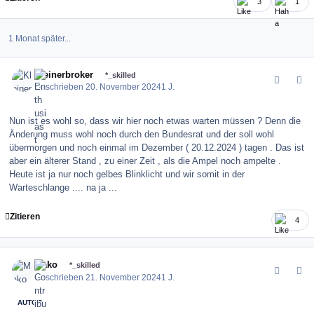
3
1
1 Monat später...
comment_164547
Author stats
Kleinerbroker
*_skilled
Geschrieben
20. November 2024
1 J.
Nun ist es wohl so, dass wir hier noch etwas warten müssen ? Denn die
Änderung muss wohl noch durch den Bundesrat und der soll wohl
übermorgen und noch einmal im Dezember ( 20.12.2024 ) tagen . Das ist
aber ein älterer Stand , zu einer Zeit , als die Ampel noch ampelte .
Heute ist ja nur noch gelbes Blinklicht und wir somit in der
Warteschlange .... na ja ...
Zitieren
4
comment_164552
Author stats
Mako
*_skilled
Geschrieben
21. November 2024
1 J.
AUTOR