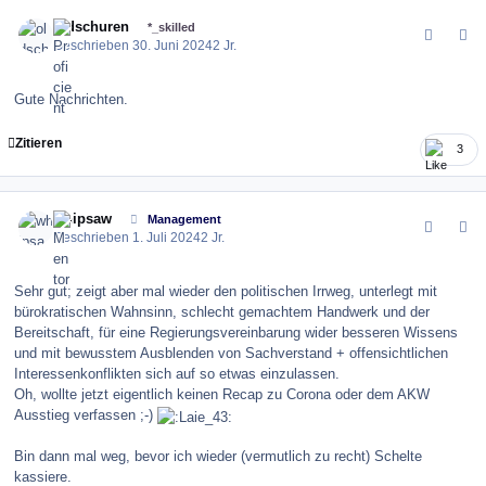
comment_163688
Author stats
oldschuren
*_skilled
Geschrieben
30. Juni 2024
2 Jr.
Gute Nachrichten.
Zitieren
3
comment_163695
Author stats
whipsaw
Management
Geschrieben
1. Juli 2024
2 Jr.
Sehr gut; zeigt aber mal wieder den politischen Irrweg, unterlegt mit
bürokratischen Wahnsinn, schlecht gemachtem Handwerk und der
Bereitschaft, für eine Regierungsvereinbarung wider besseren Wissens
und mit bewusstem Ausblenden von Sachverstand + offensichtlichen
Interessenkonflikten sich auf so etwas einzulassen.
Oh, wollte jetzt eigentlich keinen Recap zu Corona oder dem AKW
Ausstieg verfassen ;-)
Bin dann mal weg, bevor ich wieder (vermutlich zu recht) Schelte
kassiere.