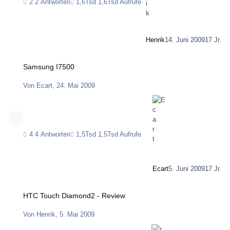
2 Antworten
1,6Tsd Aufrufe
Henrik
14. Juni 2009
17 Jr.
Samsung I7500
Samsung I7500
Von
Ecart
,
24. Mai 2009
4 Antworten
1,5Tsd Aufrufe
Ecart
5. Juni 2009
17 Jr.
HTC Touch Diamond2 - Review
HTC Touch Diamond2 - Review
Von
Henrik
,
5. Mai 2009