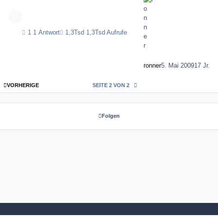
1 Antwort
1,3Tsd Aufrufe
ronner
5. Mai 2009
17 Jr.
ERSTE SEITE
VORHERIGE
SEITE 2 VON 2
Folgen