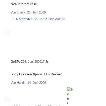
N24 Internet Stick
Von
titanfx
,
26. Juni 2009
6 Antworten
2,8Tsd Aufrufe
GoSPvC
26. Juni 2009
17 Jr.
Sony Ericsson Xperia X1 - Review
Sony Ericsson Xperia X1 - Review
Von
Henrik
,
14. Juni 2009