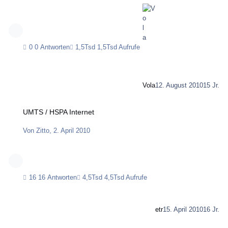
0 Antworten
1,5Tsd Aufrufe
Vola
12. August 2010
15 Jr.
UMTS / HSPA Internet
UMTS / HSPA Internet
Von
Zitto
,
2. April 2010
16 Antworten
4,5Tsd Aufrufe
etr
15. April 2010
16 Jr.
N24 Internet Stick