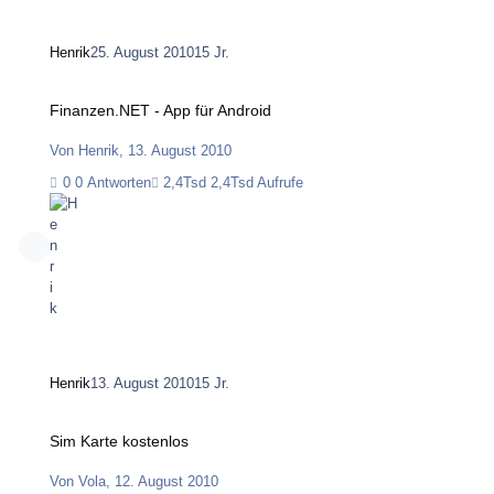
Henrik
25. August 2010
15 Jr.
Finanzen.NET - App für Android
Finanzen.NET - App für Android
Von
Henrik
,
13. August 2010
0 Antworten
2,4Tsd Aufrufe
Henrik
13. August 2010
15 Jr.
Sim Karte kostenlos
Sim Karte kostenlos
Von
Vola
,
12. August 2010