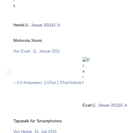
Henrik
16. Januar 2011
15 Jr.
Motorola Xoom
Motorola Xoom
Von
Ecart
,
11. Januar 2011
0 Antworten
2,5Tsd Aufrufe
Ecart
11. Januar 2011
15 Jr.
Tapatalk für Smartphones
Tapatalk für Smartphones
Von
Henrik
,
31. Juli 2010