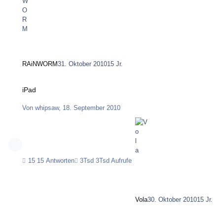
RAiNWORM
31. Oktober 2010
15 Jr.
iPad
iPad
Von
whipsaw
,
18. September 2010
15 Antworten
3Tsd Aufrufe
Vola
30. Oktober 2010
15 Jr.
Alexa Ranking