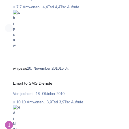
7 Antworten
4,4Tsd Aufrufe
whipsaw
20. November 2010
15 Jr.
Email to SMS Dienste
Email to SMS Dienste
Von
joshsmi
,
18. Oktober 2010
10 Antworten
3,9Tsd Aufrufe