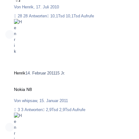
2
Von
Henrik
,
17. Juli 2010
28 Antworten
10,1Tsd Aufrufe
Henrik
14. Februar 2011
15 Jr.
Nokia N8
Nokia N8
Von
whipsaw
,
15. Januar 2011
3 Antworten
2,9Tsd Aufrufe