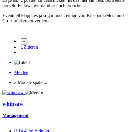
Lage ist, 'Updates' zu verschicken, ist das hier ein Test, ob/welche
der Old Fellows wir darüber noch erreichen.
Eventuell klappt es ja sogar noch, einige von Facebook/Meta und
Co. zurückzukonvertieren.
Zitieren
1
Melden
2 Monate später...
whipsaw
Management
14,4Tsd
Beiträge