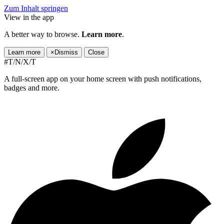
Zum Inhalt springen
View in the app
A better way to browse.
Learn more
.
Learn more
×
Dismiss
Close
#T/N/X/T
A full-screen app on your home screen with push notifications,
badges and more.