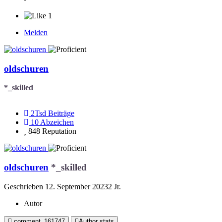
1
Melden
oldschuren
*_skilled
2Tsd
Beiträge
10
Abzeichen
848
Reputation
oldschuren
*_skilled
Geschrieben
12. September 2023
2 Jr.
Autor
comment_161747
Author stats