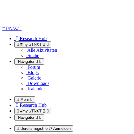
#T/N/X/T
Research Hub
#my ./TNXT
Alle Aktivitäten
Suche
Navigator
Forum
Blogs
Galerie
Downloads
Kalender
Mehr
Research Hub
#my ./TNXT
Navigator
Bereits registriert? Anmelden