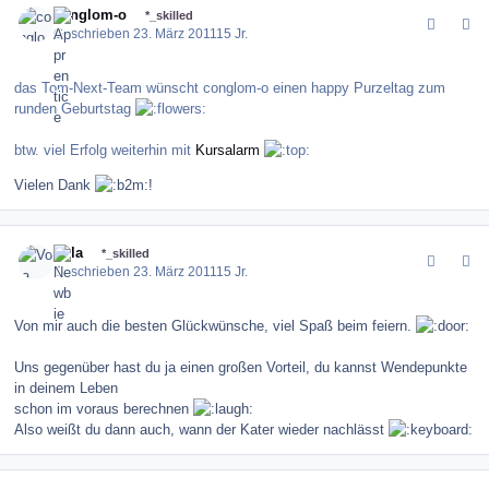
conglom-o
*_skilled
Geschrieben
23. März 2011
15 Jr.
das Tom-Next-Team wünscht conglom-o einen happy Purzeltag zum
runden Geburtstag
btw. viel Erfolg weiterhin mit
Kursalarm
Vielen Dank
!
comment_115070
Author stats
Vola
*_skilled
Geschrieben
23. März 2011
15 Jr.
Von mir auch die besten Glückwünsche, viel Spaß beim feiern.
Uns gegenüber hast du ja einen großen Vorteil, du kannst Wendepunkte
in deinem Leben
schon im voraus berechnen
Also weißt du dann auch, wann der Kater wieder nachlässt
comment_115071
Author stats