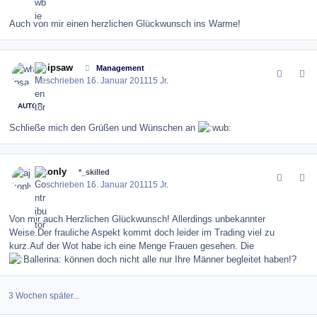
Auch von mir einen herzlichen Glückwunsch ins Warme!
comment_110533
Author stats
whipsaw
Management
Geschrieben
16. Januar 2011
15 Jr.
AUTOR
Schließe mich den Grüßen und Wünschen an
comment_110544
Author stats
ajkonly
*_skilled
Geschrieben
16. Januar 2011
15 Jr.
Von mir auch Herzlichen Glückwunsch! Allerdings unbekannter
Weise.Der frauliche Aspekt kommt doch leider im Trading viel zu
kurz.Auf der Wot habe ich eine Menge Frauen gesehen. Die
können doch nicht alle nur Ihre Männer begleitet haben!?
3 Wochen später...