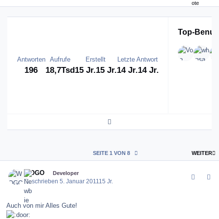
Top-Benutz
Antworten
Aufrufe
Erstellt
Letzte Antwort
196
18,7Tsd
15 Jr.
15 Jr.
14 Jr.
14 Jr.
Expand topic overview
L
SEITE 1 VON 8
WEITER
comment_109786
Author stats
WOGO
Developer
Geschrieben
5. Januar 2011
15 Jr.
Auch von mir Alles Gute!