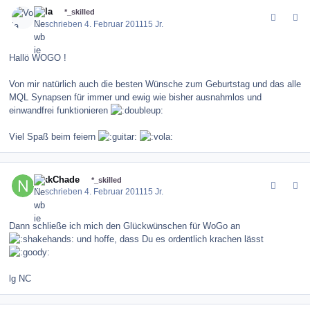
comment_111662
Author stats
Vola
*_skilled
Geschrieben
4. Februar 2011
15 Jr.
Hallö WOGO !
Von mir natürlich auch die besten Wünsche zum Geburtstag und das alle
MQL Synapsen für immer und ewig wie bisher ausnahmlos und
einwandfrei funktionieren
Viel Spaß beim feiern
comment_111663
Author stats
NikkChade
*_skilled
Geschrieben
4. Februar 2011
15 Jr.
Dann schließe ich mich den Glückwünschen für WoGo an
und hoffe, dass Du es ordentlich krachen lässt
lg NC