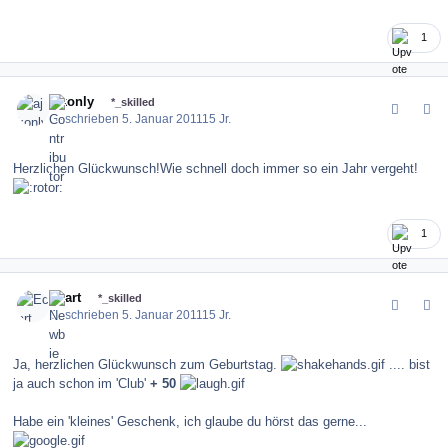
1
comment_109799
Author stats
ajkonly
*_skilled
Geschrieben
5. Januar 2011
15 Jr.
Herzlichen Glückwunsch!Wie schnell doch immer so ein Jahr vergeht!
1
comment_109802
Author stats
Ecart
*_skilled
Geschrieben
5. Januar 2011
15 Jr.
Ja, herzlichen Glückwunsch zum Geburtstag.
.... bist
ja auch schon im 'Club'
+ 50
Habe ein 'kleines' Geschenk, ich glaube du hörst das gerne...