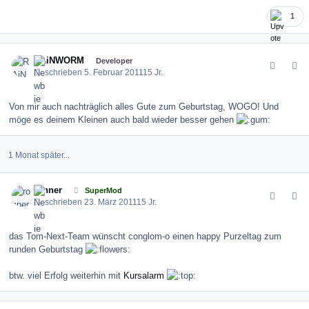
1
comment_111721
Author stats
RAiNWORM
Developer
Geschrieben
5. Februar 2011
15 Jr.
Von mir auch nachträglich alles Gute zum Geburtstag, WOGO! Und
möge es deinem Kleinen auch bald wieder besser gehen
1 Monat später...
comment_115068
Author stats
ronner
SuperMod
Geschrieben
23. März 2011
15 Jr.
das Tom-Next-Team wünscht conglom-o einen happy Purzeltag zum
runden Geburtstag
btw. viel Erfolg weiterhin mit
Kursalarm
comment_115069
Author stats