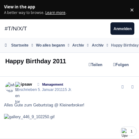
Zum Inhalt springen
View in the app
×
Di
A better way to browse.
Learn more
.
#T/N/X/T
Anmelden
Startseite
Wo alles begann
Archiv
Archiv
Happy Birthday
Happy Birthday 2011
Teilen
Folgen
comment_109785
Author stats
whipsaw
Management
Geschrieben
5. Januar 2011
15 Jr.
Alles Gute zum Geburtstag @ Kleinerbroker!
1