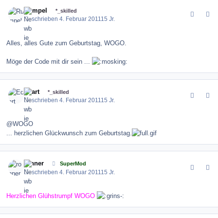
comment_111645
Author stats
Rumpel
*_skilled
Geschrieben
4. Februar 2011
15 Jr.
Alles, alles Gute zum Geburtstag, WOGO.
Möge der Code mit dir sein ...
comment_111649
Author stats
Ecart
*_skilled
Geschrieben
4. Februar 2011
15 Jr.
@WOGO
... herzlichen Glückwunsch zum Geburtstag.
comment_111659
Author stats
ronner
SuperMod
Geschrieben
4. Februar 2011
15 Jr.
Herzlichen Glühstrumpf WOGO