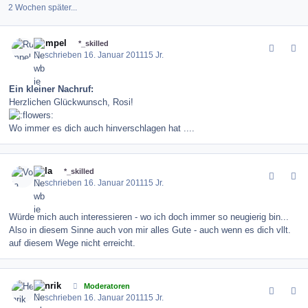
2 Wochen später...
comment_110505
Author stats
Rumpel
*_skilled
Geschrieben
16. Januar 2011
15 Jr.
Ein kleiner Nachruf:
Herzlichen Glückwunsch, Rosi!
Wo immer es dich auch hinverschlagen hat ....
comment_110506
Author stats
Vola
*_skilled
Geschrieben
16. Januar 2011
15 Jr.
Würde mich auch interessieren - wo ich doch immer so neugierig bin...
Also in diesem Sinne auch von mir alles Gute - auch wenn es dich vllt.
auf diesem Wege nicht erreicht.
comment_110530
Author stats
Henrik
Moderatoren
Geschrieben
16. Januar 2011
15 Jr.