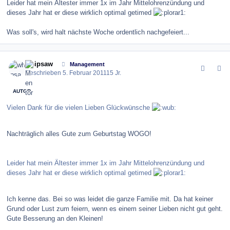
Leider hat mein Ältester immer 1x im Jahr Mittelohrenzündung und
dieses Jahr hat er diese wirklich optimal getimed
Was soll's, wird halt nächste Woche ordentlich nachgefeiert...
comment_111692
Author stats
whipsaw
Management
Geschrieben
5. Februar 2011
15 Jr.
AUTOR
Vielen Dank für die vielen Lieben Glückwünsche
Nachträglich alles Gute zum Geburtstag WOGO!
Leider hat mein Ältester immer 1x im Jahr Mittelohrenzündung und
dieses Jahr hat er diese wirklich optimal getimed
Ich kenne das. Bei so was leidet die ganze Familie mit. Da hat keiner
Grund oder Lust zum feiern, wenn es einem seiner Lieben nicht gut geht.
Gute Besserung an den Kleinen!