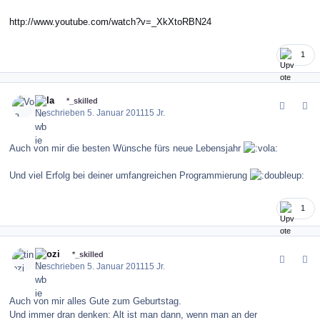
http://www.youtube.com/watch?v=_XkXtoRBN24
1
comment_109818
Author stats
Vola
*_skilled
Geschrieben
5. Januar 2011
15 Jr.
Auch von mir die besten Wünsche fürs neue Lebensjahr
Und viel Erfolg bei deiner umfangreichen Programmierung
1
comment_109823
Author stats
tinozi
*_skilled
Geschrieben
5. Januar 2011
15 Jr.
Auch von mir alles Gute zum Geburtstag.
Und immer dran denken: Alt ist man dann, wenn man an der