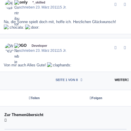
ajkonly
*_skilled
Geschrieben
23. März 2011
15 Jr.
Na, die Sonne spielt doch mit, hoffe ich. Herzlichen Glückwunsch!
comment_115075
Author stats
WOGO
Developer
Geschrieben
23. März 2011
15 Jr.
Von mir auch Alles Gute!
L
SEITE 1 VON 8
WEITER
Teilen
Folgen
Zur Themenübersicht