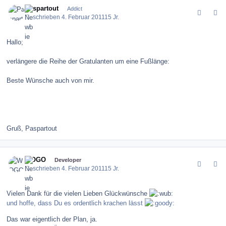
comment_111678
Author stats
Paspartout
Addict
Geschrieben
4. Februar 2011
15 Jr.
Hallo;
verlängere die Reihe der Gratulanten um eine Fußlänge:
Beste Wünsche auch von mir.
Gruß, Paspartout
comment_111688
Author stats
WOGO
Developer
Geschrieben
4. Februar 2011
15 Jr.
Vielen Dank für die vielen Lieben Glückwünsche
und hoffe, dass Du es ordentlich krachen lässt
Das war eigentlich der Plan, ja.