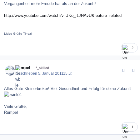
Vergangenheit mehr Freude hat als an der Zukunft!
http://www.youtube.com/watch?v=JKo_i1JNAvU&feature=related
Liebe Grüße Tinozi
2
comment_109839
Author stats
Rumpel
*_skilled
Geschrieben
5. Januar 2011
15 Jr.
Alles Gute Kleinerbroker! Viel Gesundheit und Erfolg für deine Zukunft
Viele Grüße,
Rumpel
1