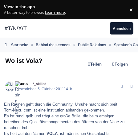
Zum Inhalt springen
View in the app
×
Di
A better way to browse.
Learn more
.
#T/N/X/T
Anmelden
Startseite
Behind the scences
Public Relations
Speaker's Co
Wo ist Vola?
Teilen
Folgen
comment_123487
Author stats
Licens
*_skilled
Geschrieben
5. Oktober 2011
14 Jr.
Ein Raunen geht durch die Community, Unruhe macht sich breit.
Tom-Next. com ist eine Institution abhanden gekommen.
Es ist rund, gelb und trägt eine große Brille, die beim emsigen
betreiben des Qualitätsmanagementes des öfteren von der Nase zu
rutschen droht.
Es hört auf den Namen
VOLA
, ist männlichen Geschlechts