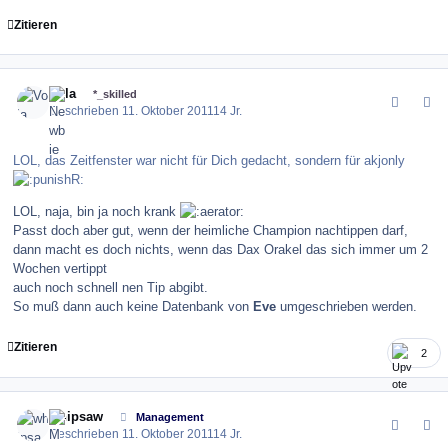
Zitieren
comment_123823
Author stats
Vola
*_skilled
Geschrieben
11. Oktober 2011
14 Jr.
LOL, das Zeitfenster war nicht für Dich gedacht, sondern für akjonly
LOL, naja, bin ja noch krank
Passt doch aber gut, wenn der heimliche Champion nachtippen darf,
dann macht es doch nichts, wenn das Dax Orakel das sich immer um 2
Wochen vertippt
auch noch schnell nen Tip abgibt.
So muß dann auch keine Datenbank von
Eve
umgeschrieben werden.
Zitieren
2
comment_123825
Author stats
whipsaw
Management
Geschrieben
11. Oktober 2011
14 Jr.