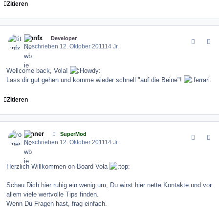
Zitieren
comment_123869
Author stats
titanfx
Developer
Geschrieben
12. Oktober 2011
14 Jr.
Wellcome back, Vola!
Lass dir gut gehen und komme wieder schnell "auf die Beine"!
Zitieren
comment_123879
Author stats
ronner
SuperMod
Geschrieben
12. Oktober 2011
14 Jr.
Herzlich Willkommen on Board Vola
Schau Dich hier ruhig ein wenig um, Du wirst hier nette Kontakte und vor
allem viele wertvolle Tips finden.
Wenn Du Fragen hast, frag einfach.