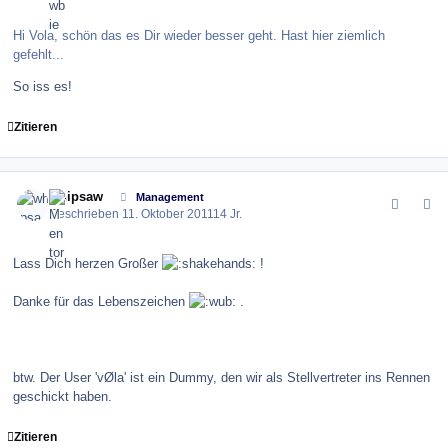
Hi Vola, schön das es Dir wieder besser geht. Hast hier ziemlich
gefehlt...
So iss es!
Zitieren
comment_123804
Author stats
whipsaw
Management
Geschrieben
11. Oktober 2011
14 Jr.
Lass Dich herzen Großer
!
Danke für das Lebenszeichen
.
btw. Der User 'vØla' ist ein Dummy, den wir als Stellvertreter ins Rennen
geschickt haben.
Zitieren