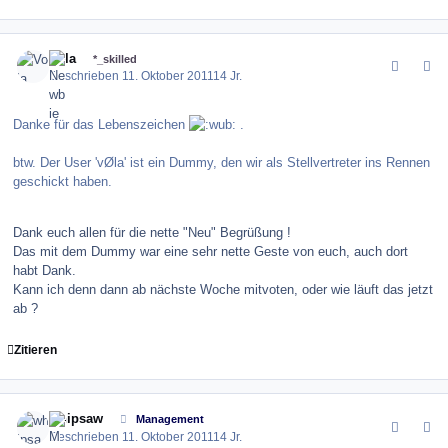
comment_123811
Author stats
Vola
*_skilled
Geschrieben
11. Oktober 2011
14 Jr.
Danke für das Lebenszeichen
.
btw. Der User 'vØla' ist ein Dummy, den wir als Stellvertreter ins Rennen
geschickt haben.
Dank euch allen für die nette "Neu" Begrüßung !
Das mit dem Dummy war eine sehr nette Geste von euch, auch dort
habt Dank.
Kann ich denn dann ab nächste Woche mitvoten, oder wie läuft das jetzt
ab ?
Zitieren
comment_123813
Author stats
whipsaw
Management
Geschrieben
11. Oktober 2011
14 Jr.