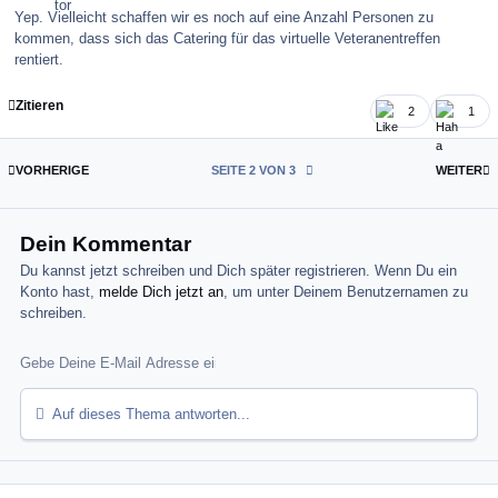
Yep. Vielleicht schaffen wir es noch auf eine Anzahl Personen zu
kommen, dass sich das Catering für das virtuelle Veteranentreffen
rentiert.
Zitieren
2
1
ERSTE SEITE
L
VORHERIGE
SEITE 2 VON 3
WEITER
Dein Kommentar
Du kannst jetzt schreiben und Dich später registrieren. Wenn Du ein
Konto hast,
melde Dich jetzt an
, um unter Deinem Benutzernamen zu
schreiben.
Auf dieses Thema antworten...