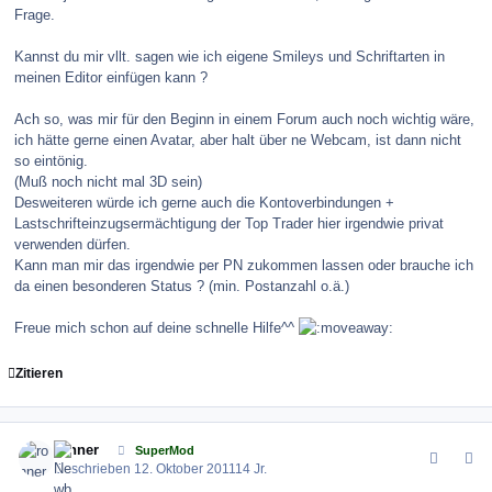
Frage.
Kannst du mir vllt. sagen wie ich eigene Smileys und Schriftarten in
meinen Editor einfügen kann ?
Ach so, was mir für den Beginn in einem Forum auch noch wichtig wäre,
ich hätte gerne einen Avatar, aber halt über ne Webcam, ist dann nicht
so eintönig.
(Muß noch nicht mal 3D sein)
Desweiteren würde ich gerne auch die Kontoverbindungen +
Lastschrifteinzugsermächtigung der Top Trader hier irgendwie privat
verwenden dürfen.
Kann man mir das irgendwie per PN zukommen lassen oder brauche ich
da einen besonderen Status ? (min. Postanzahl o.ä.)
Freue mich schon auf deine schnelle Hilfe^^
Zitieren
comment_123884
Author stats
ronner
SuperMod
Geschrieben
12. Oktober 2011
14 Jr.