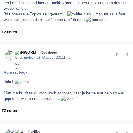
ich hab den Thread hier gar nicht öffnen müssen um zu merken das du
wieder da bist.
39 ungelesene Topics
seit gestern...
, man muss ja fast
whipsaws "schon dich" auf "schon uns" ändern
Zitieren
comment_123909
Author stats
RAiNWORM
Developer
Geschrieben
12. Oktober 2011
14 Jr.
Vola ist back
Juhu!
Man merkt, dass du dich noch schonst, hast ja heute erst halb so viel
gepostet, wie in normalen Zeiten
Zitieren
comment_123914
Author stats
Vola
*_skilled