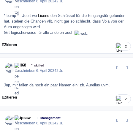
Geschrieben
6. April 2024
2 Jr.
* bump * - Jetzt wo
Licens
den Schlüssel für die Eingangstür gefunden
hat, stehen die Chancen vllt. nicht gar so schlecht, dass Vola von der
Aura angezogen wird.
Gilt logischerweise für alle anderen auch
Zitieren
2
comment_162853
Author stats
Bull68
*_skilled
Geschrieben
6. April 2024
2 Jr.
Jup, mir fallen da noch ein paar Namen ein: zb. Aurelius uvm.
Zitieren
2
comment_162858
Author stats
whipsaw
Management
Geschrieben
6. April 2024
2 Jr.