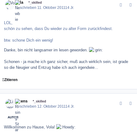
Vola
*_skilled
Geschrieben
11. Oktober 2011
14 Jr.
LOL,
schön zu sehen, dass Du wieder zu alter Form zurückfindest.
btw. schone Dich ein wenig!
Danke, bin nicht langsamer im lesen geworden.
Schonen - ja mache ich ganz sicher, muß auch wirklich sein, ist grade
so die Neugier und Entzug habe ich auch irgendwie...
Zitieren
comment_123831
Author stats
Licens
*_skilled
Geschrieben
12. Oktober 2011
14 Jr.
AUTOR
Willkommen zu Hause, Vola!