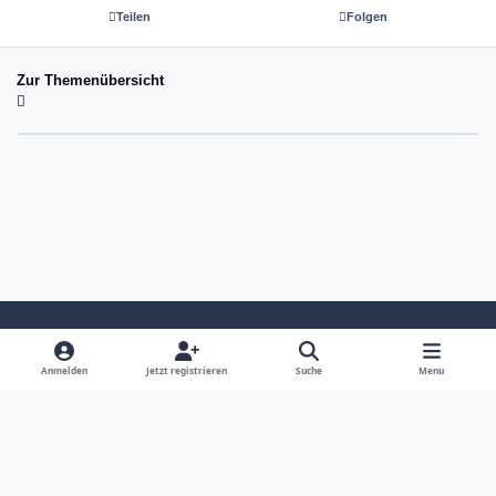
Teilen
Folgen
Zur Themenübersicht
Light Mode
Dark Mode
System Preference
Anmelden
Jetzt registrieren
Suche
Menu
Sprache
Kontakt
Cookies
copyright tom-next.com (c) 2026 ☆☆☆☆☆
Powered by
Invision Community