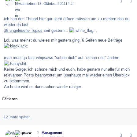
Geschrieben
13. Oktober 2011
14 Jr.
ich hab den Thread hier gar nicht öffnen müssen um zu merken das du
wieder da bist.
39 ungelesene Topics
seit gestern...
,
Lol, was meinst du wie es mir gestern ging, 6 Seiten neue Beiträge
man muss ja fast whipsaws "schon dich" auf "schon uns" ändern
Keine Sorge, ich schone mich und euch, habe gestern nur alle für mich
relevanten Posts beantwortet um überhaupt mal wieder einen Überblick
zu bekommen.
Ab heute wird es dann schon wieder ruhiger.
Zitieren
12 Jahre später...
comment_162850
Author stats
whipsaw
Management