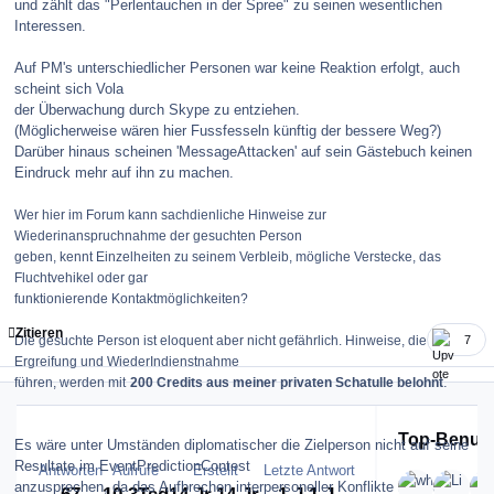
und zählt das "Perlentauchen in der Spree" zu seinen wesentlichen
Interessen.
Auf PM's unterschiedlicher Personen war keine Reaktion erfolgt, auch
scheint sich Vola
der Überwachung durch Skype zu entziehen.
(Möglicherweise wären hier Fussfesseln künftig der bessere Weg?)
Darüber hinaus scheinen 'MessageAttacken' auf sein Gästebuch keinen
Eindruck mehr auf ihn zu machen.
Wer hier im Forum kann sachdienliche Hinweise zur
Wiederinanspruchnahme der gesuchten Person
geben, kennt Einzelheiten zu seinem Verbleib, mögliche Verstecke, das
Fluchtvehikel oder gar
funktionierende Kontaktmöglichkeiten?
Zitieren
7
Die gesuchte Person ist eloquent aber nicht gefährlich. Hinweise, die zur
Ergreifung und WiederIndienstnahme
.
führen, werden mit
200 Credits aus meiner privaten Schatulle belohnt
Top-Benutz
Es wäre unter Umständen diplomatischer die Zielperson nicht auf seine
Resultate im EventPredictionContest
Antworten
Aufrufe
Erstellt
Letzte Antwort
anzusprechen, da das Aufbrechen interpersoneller Konflikte infolge