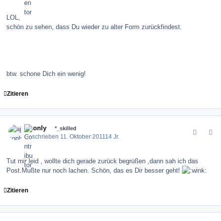
LOL,
schön zu sehen, dass Du wieder zu alter Form zurückfindest.
btw. schone Dich ein wenig!
Zitieren
comment_123826
Author stats
ajkonly
*_skilled
Geschrieben
11. Oktober 2011
14 Jr.
Tut mir leid , wollte dich gerade zurück begrüßen ,dann sah ich das
Post.Mußte nur noch lachen. Schön, das es Dir besser geht!
Zitieren
comment_123827
Author stats