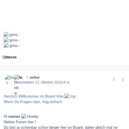
Zitieren
comment_123882
Author stats
Vola
*_skilled
Geschrieben
12. Oktober 2011
14 Jr.
Herzlich Willkommen on Board Vola
Wenn Du Fragen hast, frag einfach.
Hi
ronner
Nettes Forum hier !
Du bist ja scheinbar schon länger hier on Board, daher gleich mal ne