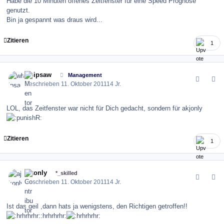
Habe die 10 Minuten offenes Zeitfenster für eine Speed Prognose
genutzt.
Bin ja gespannt was draus wird...
Zitieren
1
comment_123819
Author stats
whipsaw
Management
Geschrieben
11. Oktober 2011
14 Jr.
LOL, das Zeitfenster war nicht für Dich gedacht, sondern für akjonly
Zitieren
1
comment_123822
Author stats
ajkonly
*_skilled
Geschrieben
11. Oktober 2011
14 Jr.
Ist das geil ,dann hats ja wenigstens, den Richtigen getroffen!!
:hrhrhrhr: