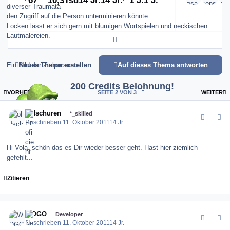
67
10,3Tsd
14 Jr.
14 Jr.
1 J.
1 J.
diverser Traumata
den Zugriff auf die Person unterminieren könnte.
Locken lässt er sich gern mit blumigen Wortspielen und neckischen
Lautmalereien.
Expand topic overview
Ein Bild der Zielperson:
Neues Thema erstellen
Auf dieses Thema antworten
200 Credits Belohnung!
ERSTE SEITE
L
VORHERIGE
SEITE 2 VON 3
WEITER
comment_123802
Author stats
oldschuren
*_skilled
Geschrieben
11. Oktober 2011
14 Jr.
Hi Vola, schön das es Dir wieder besser geht. Hast hier ziemlich
PS: Wir brauchen ihn lebend!
gefehlt...
Zitieren
comment_123803
Author stats
WOGO
Developer
Geschrieben
11. Oktober 2011
14 Jr.