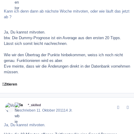
Kann ich denn dann ab nächste Woche mitvoten, oder wie läuft das jetzt
ab ?
Ja, Du kannst mitvoten.
btw. Die Dummy-Prognose ist ein Average aus den ersten 20 Tipps.
Lässt sich somit leicht nachrechnen.
Wie wir den Übertrag der Punkte hinbekommen, weiss ich noch nicht
genau. Funktionieren wird es aber.
Eve meinte, dass wir die Änderungen direkt in der Datenbank vornehmen
müssen.
Zitieren
comment_123817
Author stats
Vola
*_skilled
Geschrieben
11. Oktober 2011
14 Jr.
Ja, Du kannst mitvoten.