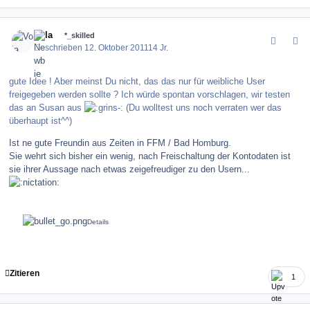
comment_123894
Author stats
Vola
*_skilled
Geschrieben
12. Oktober 2011
14 Jr.
gute Idee ! Aber meinst Du nicht, das das nur für weibliche User
freigegeben werden sollte ? Ich würde spontan vorschlagen, wir testen
das an Susan aus
(Du wolltest uns noch verraten wer das
überhaupt ist^^)
Ist ne gute Freundin aus Zeiten in FFM / Bad Homburg.
Sie wehrt sich bisher ein wenig, nach Freischaltung der Kontodaten ist
sie ihrer Aussage nach etwas zeigefreudiger zu den Usern...
Zitieren
1
comment_123899
Author stats