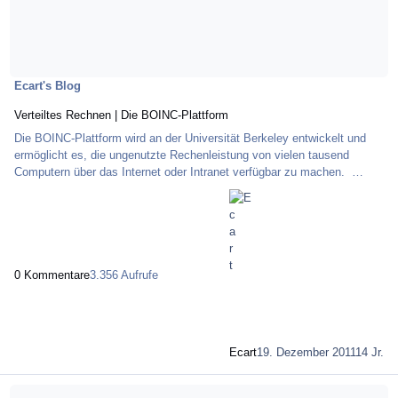
Ecart's Blog
Verteiltes Rechnen | Die BOINC-Plattform
Die BOINC-Plattform wird an der Universität Berkeley entwickelt und
ermöglicht es, die ungenutzte Rechenleistung von vielen tausend
Computern über das Internet oder Intranet verfügbar zu machen.
Anwender dieser Plattform installieren sich ein Clientprogramm und
können damit ihre freie Rechenzeit auf mehrere Projekte verteilen.
PrimeGrid ist ein Projekt mit mehreren Unterprojekten, das mittels der
Technik des verteilten Rechnens nach speziellenPrimzahlen sucht.
Wurde ursprünglich eine Primz
0 Kommentare
3.356 Aufrufe
Ecart
19. Dezember 2011
14 Jr.
Mehr über Vorteile und Nachteile