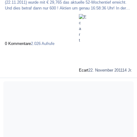
(22.11.2011) wurde mit € 29,765 das aktuelle 52-Wochentief erreicht.
Und dies betraf dann nur 600 ! Aktien um genau 16:58:36 Uhr! In der
Schlussauktion waren es 659.090 für € 29,850 Heute wurden
6.500.547 Daimler (€ 196,6 Mio. Tagesumsatz) auf Xetra gehandelt.
Von der Deutschen Bank habe ich o.g. Zertifikat. Stichtag ist natürlich
Freitag | Hexensabbat, der 16.12.2011 || Aktien um 17:30 Uhr (Beginn
XETRA-Schlussau
0 Kommentare
2.026 Aufrufe
Ecart
22. November 2011
14 Jr.
Mehr über Kombination von Kurs und Zeit als Box im Chart