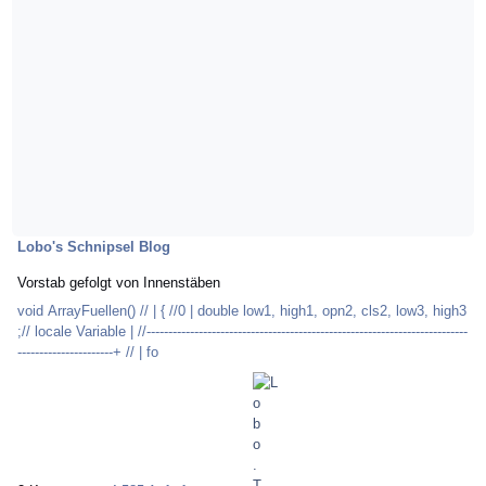
Lobo's Schnipsel Blog
Vorstab gefolgt von Innenstäben
void ArrayFuellen() // | { //0 | double low1, high1, opn2, cls2, low3, high3
;// locale Variable | //--------------------------------------------------------------------------
----------------------+ // | fo