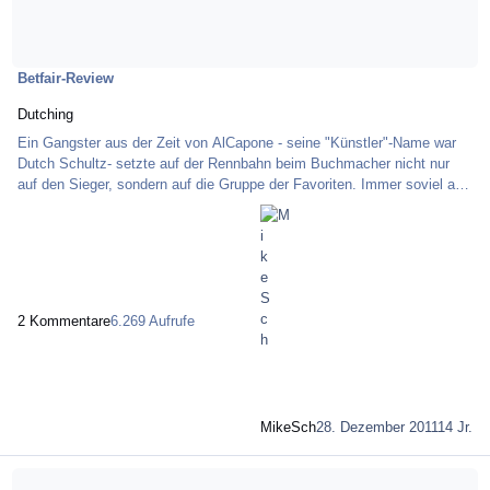
Betfair-Review
Dutching
Ein Gangster aus der Zeit von AlCapone - seine "Künstler"-Name war
Dutch Schultz- setzte auf der Rennbahn beim Buchmacher nicht nur
auf den Sieger, sondern auf die Gruppe der Favoriten. Immer soviel auf
jeden Kandidaten, dass sowohl die Einsätze auf die anderen der "Favo-
Gruppe" rauskamen und noch ein "Sahnhäubchen" dazu. Seitdem wird
diese Vorgehensweise als "Dutching" bezeichnet. Speziell für
Pferderennen mit maximal 6 Favoriten findet man auch einen
"Dutching-Calculator" auf der Site www
2 Kommentare
6.269 Aufrufe
MikeSch
28. Dezember 2011
14 Jr.
Mehr über Pferderennen in den USA