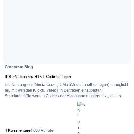
Corporate Blog
IPB >Videos via HTML Code einfügen
Die Nutzung des Media-Code (=>MultiMedia-Inhalt einfügen) ermöglicht
es, mit wenigen Klicks, Videos in Beiträgen einzubetten.
Standardmäßig werden Codecs der Videoportale unterstützt, die im
internationalen Vergleich die größte Reichweite haben. Die
Kompatibilität zu kleineren und weniger reichweitenstarken Portalen
lässt sich nur durch Anpassung des Codes erreichen. Das wiederum
bedeutet, dass unsere Programmierer Hand anlegen müssen, um
selbiges zu ermöglichen. Nicht immer besteht
4 Kommentare
4.068 Aufrufe