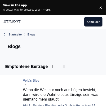
Zum Inhalt springen
View in the app
×
Di
A better way to browse.
Learn more
.
#T/N/X/T
Anmelden
Startseite
Blogs
Blogs
Previous carousel slide
Next carousel slide
Empfohlene Beiträge
Mehr über Wenn die Welt nur noch aus Lügen besteht, dann wird die Wahrhei
Vola's Blog
Wenn die Welt nur noch aus Lügen besteht,
dann wird die Wahrheit das Einzige sein was
niemand mehr glaubt.
Hihi ! Schöner Blogtitel, oder ? Ich hoffe du hast 14