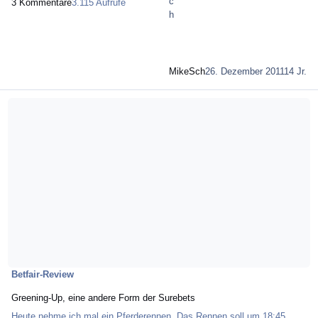
3 Kommentare
3.115 Aufrufe
MikeSch
26. Dezember 2011
14 Jr.
Mehr über Greening-Up, eine andere Form der Surebets
Betfair-Review
Greening-Up, eine andere Form der Surebets
Heute nehme ich mal ein Pferderennen. Das Rennen soll um 18:45