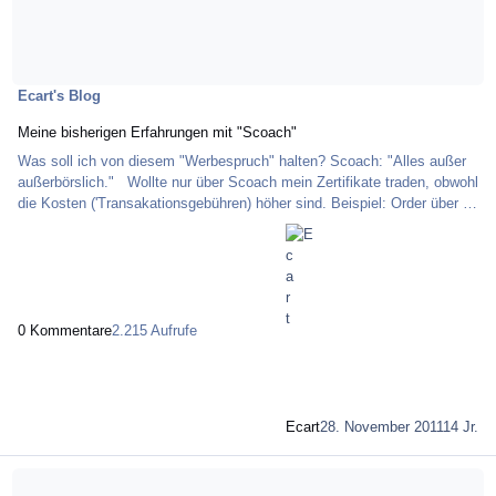
Ecart's Blog
Meine bisherigen Erfahrungen mit "Scoach"
Was soll ich von diesem "Werbespruch" halten? Scoach: "Alles außer
außerbörslich." Wollte nur über Scoach mein Zertifikate traden, obwohl
die Kosten ('Transakationsgebühren) höher sind. Beispiel: Order über €
5.250 => 0,1131 % + € 0,76 = € 6,70 (Kosten Scoach) + € 5.00 für
Flatex = gesamt € 11,70 Wollte heute, da Daimler gut läuft traden und
bekomme dann diese E-Mail Antwort: Habe jetzt außerbörslich
meine Position geschlossen, nur € 5,90 (Festpreis = unabhängig vom
Ordervolu
0 Kommentare
2.215 Aufrufe
Ecart
28. November 2011
14 Jr.
Mehr über € 0,015 | DIE Entscheidung für Barriere € 29,00