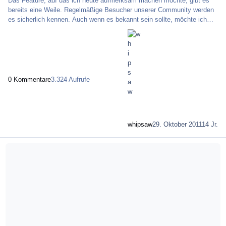
Das Feature, auf das ich heute aufmerksam machen möchte, gibt es
bereits eine Weile. Regelmäßige Besucher unserer Community werden
es sicherlich kennen. Auch wenn es bekannt sein sollte, möchte ich
noch einmal explizit darauf hinweisen, da es eine schnelle Navigation
im Forum zulässt und deswegen vor allem Neuankömmlingen eine
große Hilfe sein könnte. Wie es funktioniert, ist mit einem einzigen
Bild erklärt. Innerhalb des Blocks "Aktuelle Topthemen" ist auf der
rechten Seite eine Link an
0 Kommentare
3.324 Aufrufe
whipsaw
29. Oktober 2011
14 Jr.
Mehr über Zwischenbericht - Update vom 01.11.2011