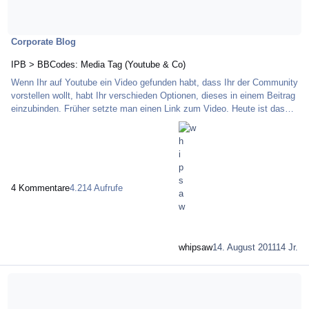
Corporate Blog
IPB > BBCodes: Media Tag (Youtube & Co)
Wenn Ihr auf Youtube ein Video gefunden habt, dass Ihr der Community
vorstellen wollt, habt Ihr verschieden Optionen, dieses in einem Beitrag
einzubinden. Früher setzte man einen Link zum Video. Heute ist das
nicht mehr notwendig, da die Forensoftware eine Vielzahl an Media
Codes darstellen kann. Hier eine kleine Anleitung, wie man mit ein
paar Klicks ein Video in einen Beitrag einbinden kann. Icon zum
Aufruf der Media Tag Eingabemaske Eingabemaske Media Tag
Youtube Link in Medi
4 Kommentare
4.214 Aufrufe
whipsaw
14. August 2011
14 Jr.
Mehr über Wochenreport EUR/USD Ausgabe 6