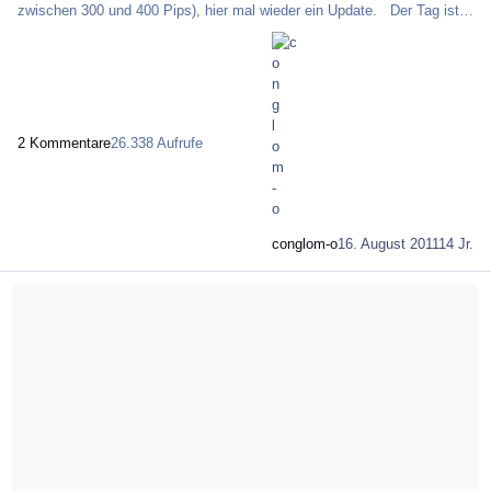
zwischen 300 und 400 Pips), hier mal wieder ein Update. Der Tag ist
Trend und Swing long, die Stunde hat ihren Swing nach unten abgebaut
und sich dabei brav an die 1.4370 angenähert. Folglich dessen dürfte
man nun weiter steigende Kurse erwarten. Ziele sind 1.4460 und
1.4520. Darüber würden dann die 1.4610 locken, aber das halte ich für
nicht sehr wahrscheinlich in den
2 Kommentare
26.338 Aufrufe
conglom-o
16. August 2011
14 Jr.
Mehr über IPB > BBCodes: Media Tag (Youtube & Co)