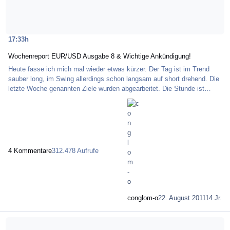
17:33h
Wochenreport EUR/USD Ausgabe 8 & Wichtige Ankündigung!
Heute fasse ich mich mal wieder etwas kürzer. Der Tag ist im Trend
sauber long, im Swing allerdings schon langsam auf short drehend. Die
letzte Woche genannten Ziele wurden abgearbeitet. Die Stunde ist
Trend und Swing long. Auf Marken verzichte ich diese Woche - und das
hat seinen guten Grund. Nächstes Wochenende bekomme ich Besuch
aus England und werde deshalb keine Zeit haben, zu schreiben . Im
September bin ich dann viel unterwegs (u.a. für Messevorträge in Berlin
und Hannover - Details auf
4 Kommentare
312.478 Aufrufe
conglom-o
22. August 2011
14 Jr.
Mehr über IPB >Videos via HTML Code einfügen