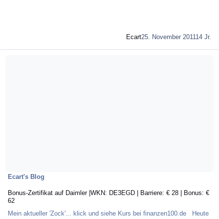
Ecart
25. November 2011
14 Jr.
Mehr über Bonus-Zertifikat auf Daimler |WKN: DE3EGD | Barriere: € 28 | Bon
Ecart's Blog
Bonus-Zertifikat auf Daimler |WKN: DE3EGD | Barriere: € 28 | Bonus: €
62
Mein aktueller 'Zock'... klick und siehe Kurs bei finanzen100.de Heute