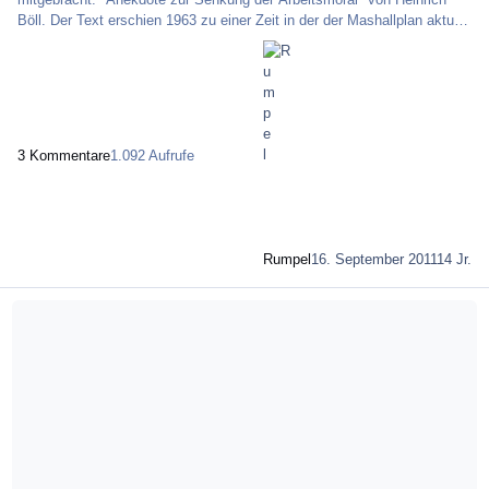
Böll. Der Text erschien 1963 zu einer Zeit in der der Mashallplan aktuell
war. Interessante Kontroverse. Wer Lust hat kann den Text ja nach
Satzbau analysieren, Sprachliche Mittel raussuchen und die Wirkung
des Textes auf den Leser genauer betrachten. Lesen kann man die
Kurzgeschichte hier: Anekdote zur Senkung der Arbeitsmoral Haut
rein Mädels, - Rumpel
3 Kommentare
1.092 Aufrufe
Rumpel
16. September 2011
14 Jr.
Mehr über Wochenreport EUR/USD Ausgabe 8 & Wichtige Ankündigung!