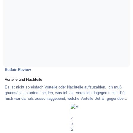
Betfair-Review
Vorteile und Nachteile
Es ist nicht so einfach Vorteile oder Nachteile aufzuzählen. Ich muß
grundsätzlich unterscheiden, was ich als Vergleich dagegen stelle. Für
mich war damals ausschlaggebend, welche Vorteile Betfair gegenüber
anderen Wettanbietern besitzt. Aus den derzeitigen Forenbeiträgen
schließe ich allerdings, dass es angebrachter ist, die üblichen
Börsengeschäfte mit denen an der Wettbörse zu vergleichen. Ich
versuche deshalb Betfair mit der "Börsensprache" zu erklären. Die
Märkte bei Betfair sind d