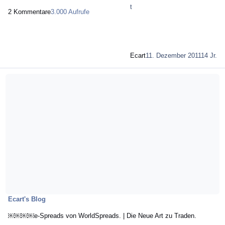
2 Kommentare
3.000 Aufrufe
Ecart
11. Dezember 2011
14 Jr.
Mehr über ￼￼￼￼e-Spreads von WorldSpreads. | Die Neue Art zu Traden.
Ecart's Blog
￼￼￼￼e-Spreads von WorldSpreads. | Die Neue Art zu Traden.