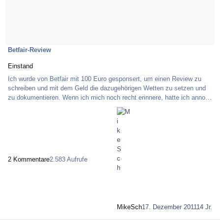
Betfair-Review
Einstand
Ich wurde von Betfair mit 100 Euro gesponsert, um einen Review zu
schreiben und mit dem Geld die dazugehörigen Wetten zu setzen und
zu dokumentieren. Wenn ich mich noch recht erinnere, hatte ich anno
2006 begonnen bei Betfair zu wetten. Das waren die Zeiten in denen
von den deutschen "staatlichen" Anbietern massiv gegen andere
gewerbliche Wettanbieter vorgegangen wurde. Die staatlichen
Wettanbieter sahen ihre Felle weg schwimmen, die sie mit ihrer
bisherigen Monopolstellung besaßen. Vor allem
2 Kommentare
2.583 Aufrufe
MikeSch
17. Dezember 2011
14 Jr.