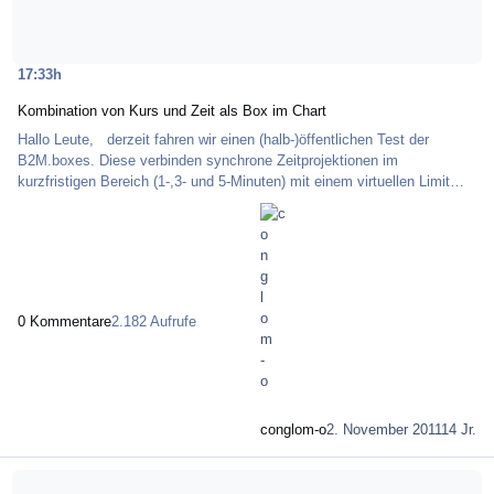
17:33h
Kombination von Kurs und Zeit als Box im Chart
Hallo Leute, derzeit fahren wir einen (halb-)öffentlichen Test der
B2M.boxes. Diese verbinden synchrone Zeitprojektionen im
kurzfristigen Bereich (1-,3- und 5-Minuten) mit einem virtuellen Limit
und den daran anliegenden Kurscluster. Folglich eine Kombination aus
Zeit und Kurs. Das Ganze ist bei weitem noch nicht fertig und somit
eine beta Version. Bis dato sieht es aber im FDAX ganz brauchbar aus
(Bild anbei), im EURUSD muss man noch verbessern. Das Ganze soll
nur eine Hilfe sein, der heilige
0 Kommentare
2.182 Aufrufe
conglom-o
2. November 2011
14 Jr.
Mehr über Vorstab gefolgt von Innenstäben