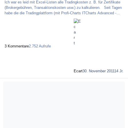
Ich war es leid mit Excel-Listen alle Tradingkosten z. B. für Zertifikate
(Brokergebühren, Transaktonskosten usw.) zu kalkulieren. Seit Tagen
habe die die Tradingplattform (mit Profi-Charts ITCharts Advanced -
kostenlos - von IT-Finance ==> Daten sind Realtime ) von
WorldSpreads. ( irische Finanzbroker || WorldSpreads ist am Alternative
Investment Market AIM in London gelistet und wird im Vereinigten
Königreich von der Finanzaufsichtsbehörde FSA kontrolliert. Die
Zweigniederlassung De
3 Kommentare
2.752 Aufrufe
Ecart
30. November 2011
14 Jr.
Mehr über Meine bisherigen Erfahrungen mit "Scoach"