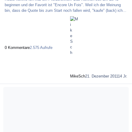
beginnen und der Favorit ist "Encore Un Fois". Weil ich der Meinung
bin, dass die Quote bis zum Start noch fallen wird, "kaufe" (back) ich
billig und will möglichst vor dem Start teuer "verkaufen" (lay). Als
Sicherheit habe ich die Möglichkeit in der "Hinterhand", dass der Favorit
"In-Play" die Quoten wesentlich weiter drücken wird, so dass
spätestens dann noch teuer verkauft werden kann. Logischerweise
kann der Favorit (auch) sieg
0 Kommentare
2.575 Aufrufe
MikeSch
21. Dezember 2011
14 Jr.
Mehr über Verteiltes Rechnen | Die BOINC-Plattform