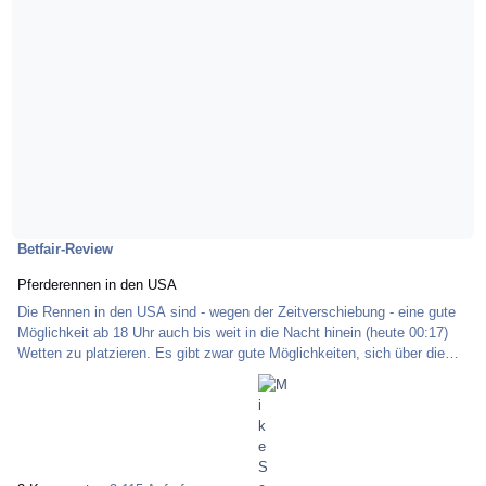
Betfair-Review
Pferderennen in den USA
Die Rennen in den USA sind - wegen der Zeitverschiebung - eine gute
Möglichkeit ab 18 Uhr auch bis weit in die Nacht hinein (heute 00:17)
Wetten zu platzieren. Es gibt zwar gute Möglichkeiten, sich über die
Form der Pferde, Jockeys, Trainer und Züchter zu informieren, aber mir
reichen bereits die Charts aus. Ich habe aus den aktuellen Rennen das
1.Galopp-Rennen in Philadelphia (Montag, 26.12.2011 18:10) und das
1.Galopp-Rennen in Gulfstream Park ausgewählt. Aus den Charts
suche ich mir den Fa