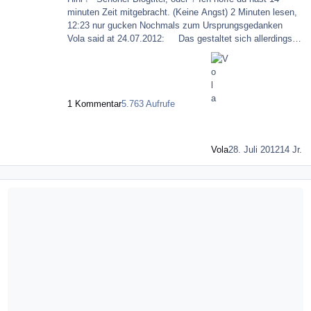
minuten Zeit mitgebracht. (Keine Angst) 2 Minuten lesen,
12:23 nur gucken Nochmals zum Ursprungsgedanken
Vola said at 24.07.2012: Das gestaltet sich allerdings
schwieriger als erwartet, da ich nicht mein eigenes
Denken propagieren möchte, sondern es mir eher darum
geht, beim geneigtem Leser, der sich mit der Problematik
der Massenmedien bisher wenig bis gar nicht
1 Kommentar
5.763 Aufrufe
auseinandergesetzt hat, ein ge
Vola
28. Juli 2012
14 Jr.
Mehr über Dutching