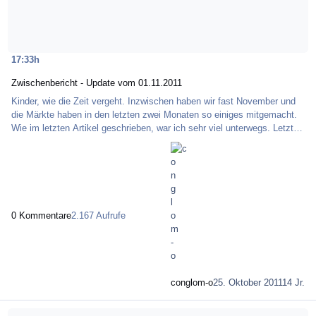
17:33h
Zwischenbericht - Update vom 01.11.2011
Kinder, wie die Zeit vergeht. Inzwischen haben wir fast November und
die Märkte haben in den letzten zwei Monaten so einiges mitgemacht.
Wie im letzten Artikel geschrieben, war ich sehr viel unterwegs. Letzter
Besuch war auf der WOT in Frankfurt, wo ich neben dem Vortrag zum
Ichimoku Kinko Hyo auch die Gelegenheit hatte, einige User von hier
persönlich kennen lernen zu dürfen. An dieser Stelle nochmal ein
herzlicher Gruß, sollten wir auf jeden Fall wiederholen . Nun steht
erstmal Messenachbere
0 Kommentare
2.167 Aufrufe
conglom-o
25. Oktober 2011
14 Jr.
Mehr über If you never failed, you have never lived